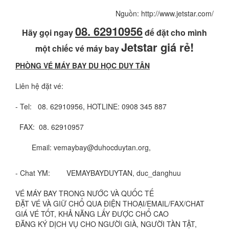
Nguồn: http://www.jetstar.com/
08. 62910956
Hãy gọi ngay
để đặt cho mình
Jetstar giá rẻ!
một chiếc vé máy bay
PHÒNG VÉ MÁY BAY DU HỌC DUY TÂN
Liên hệ đặt vé:
- Tel: 08. 62910956, HOTLINE: 0908 345 887
FAX: 08. 62910957
Email: vemaybay@duhocduytan.org,
- Chat YM: VEMAYBAYDUYTAN, duc_danghuu
VÉ MÁY BAY TRONG NƯỚC VÀ QUỐC TẾ
ÐẶT VÉ VÀ GIỮ CHỔ QUA ÐIỆN THOẠI/EMAIL/FAX/CHAT
GIÁ VÉ TỐT, KHẢ NĂNG LẤY ÐƯỢC CHỔ CAO
ÐĂNG KÝ DỊCH VỤ CHO NGƯỜI GIÀ, NGƯỜI TÀN TẬT,