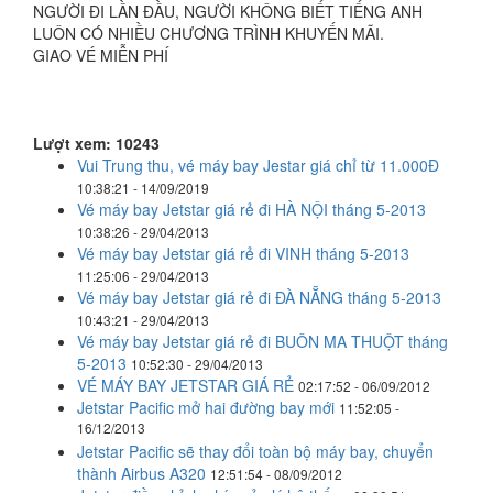
NGƯỜI ÐI LẦN ÐẦU, NGƯỜI KHÔNG BIẾT TIẾNG ANH
LUÔN CÓ NHIỀU CHƯƠNG TRÌNH KHUYẾN MÃI.
GIAO VÉ MIỄN PHÍ
Lượt xem: 10243
Vui Trung thu, vé máy bay Jestar giá chỉ từ 11.000Đ
10:38:21 - 14/09/2019
Vé máy bay Jetstar giá rẻ đi HÀ NỘI tháng 5-2013
10:38:26 - 29/04/2013
Vé máy bay Jetstar giá rẻ đi VINH tháng 5-2013
11:25:06 - 29/04/2013
Vé máy bay Jetstar giá rẻ đi ĐÀ NẴNG tháng 5-2013
10:43:21 - 29/04/2013
Vé máy bay Jetstar giá rẻ đi BUÔN MA THUỘT tháng
5-2013
10:52:30 - 29/04/2013
VÉ MÁY BAY JETSTAR GIÁ RẺ
02:17:52 - 06/09/2012
Jetstar Pacific mở hai đường bay mới
11:52:05 -
16/12/2013
Jetstar Pacific sẽ thay đổi toàn bộ máy bay, chuyển
thành Airbus A320
12:51:54 - 08/09/2012