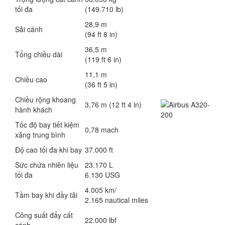
tối đa
(149.710 lb)
28,9 m
Sải cánh
(94 ft 8 in)
36,5 m
Tổng chiều dài
(119 ft 6 in)
11,1 m
Chiều cao
(36 ft 5 in)
Chiều rộng khoang
3,76 m (12 ft 4 in)
hành khách
Tốc độ bay tiết kiệm
0,78 mach
xăng trung bình
Độ cao tối đa khi bay
37.000 ft
Sức chứa nhiên liệu
23.170 L
tối đa
6.130 USG
4.005 km/
Tầm bay khi đầy tải
2.165 nautical miles
Công suất đẩy cất
22.000 lbf