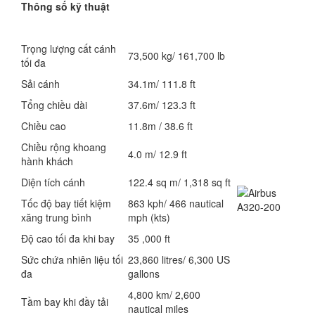
Thông số kỹ thuật
Trọng lượng cất cánh
73,500 kg/ 161,700 lb
tối đa
Sải cánh
34.1m/ 111.8 ft
Tổng chiều dài
37.6m/ 123.3 ft
Chiều cao
11.8m / 38.6 ft
Chiều rộng khoang
4.0 m/ 12.9 ft
hành khách
Diện tích cánh
122.4 sq m/ 1,318 sq ft
Tốc độ bay tiết kiệm
863 kph/ 466 nautical
xăng trung bình
mph (kts)
Độ cao tối đa khi bay
35 ,000 ft
Sức chứa nhiên liệu tối
23,860 litres/ 6,300 US
đa
gallons
4,800 km/ 2,600
Tầm bay khi đầy tải
nautical miles