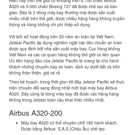
Hiện nay trên thế giới có khoảng trên 4.700 chiếc Airbus
A320 và 5.000 chiếc Boeing 737 đã được chế tạo và bàn
giao. Đây là 2 dòng máy bay thương mại được sản xuất
nhiều nhất trên thế giới, được nhiều hãng hàng không truyền
thống và hàng không chi phí thấp sử dụng.
Với lịch sử hoạt động trên 20 năm an toàn tại Việt Nam,
Jetstar Pacific áp dụng nghiêm ngặt các tiêu chuẩn an toàn
được quy định bởi nhà sản xuất máy bay, Cục hàng không
Việt Nam và các cơ quan hàng không thế giới có liên quan.
Ưu tiên hàng đầu của Jetstar Pacific là mang lại cho hành
khách những chuyến bay an toàn, dịch vụ dưới đất và trên
không thân thiện, giá vé rẻ.
Theo kế hoạch, trong thời gian tới đây Jetstar Pacific sẽ thực
hiện chuyển đổi sang đồng nhất một loại máy bay Airbus
A320. Đây cũng là dòng máy bay đã được các hãng hàng
không trong Jetstar toàn cầu khai thác nhiều nhất.
Airbus A320-200
Máy bay A320 có thể chuyên chở 180 hành khách.
Được hãng Airbus S.A.S (Châu Âu) chế tạo.