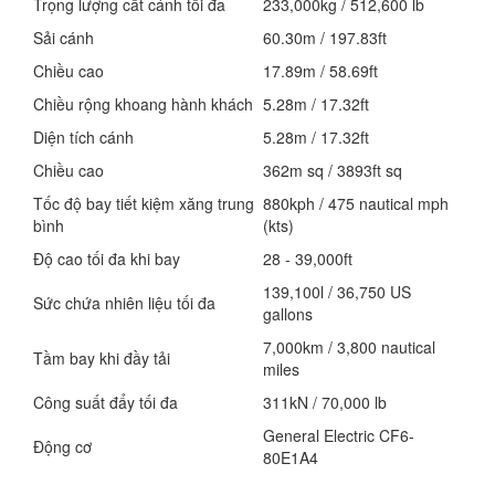
Trọng lượng cất cánh tối đa
233,000kg / 512,600 lb
Sải cánh
60.30m / 197.83ft
Chiều cao
17.89m / 58.69ft
Chiều rộng khoang hành khách
5.28m / 17.32ft
Diện tích cánh
5.28m / 17.32ft
Chiều cao
362m sq / 3893ft sq
Tốc độ bay tiết kiệm xăng trung
880kph / 475 nautical mph
bình
(kts)
Độ cao tối đa khi bay
28 - 39,000ft
139,100l / 36,750 US
Sức chứa nhiên liệu tối đa
gallons
7,000km / 3,800 nautical
Tầm bay khi đầy tải
miles
Công suất đẩy tối đa
311kN / 70,000 lb
General Electric CF6-
Động cơ
80E1A4