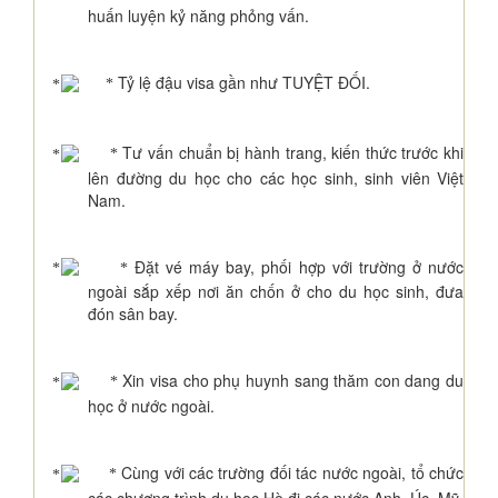
huấn luyện kỷ năng phỏng vấn.
Tỷ lệ đậu visa gần như TUYỆT ĐỐI.
*
Tư vấn chuẩn bị hành trang, kiến thức trước khi
*
lên đường du học cho các học sinh, sinh viên Việt
Nam
.
Đặt vé máy bay, phối hợp với trường ở nước
*
ngoài sắp xếp nơi ăn chốn ở cho du học sinh, đưa
đón sân bay.
Xin visa cho phụ huynh sang thăm con dang du
*
học ở nước ngoài.
Cùng với các trường đối tác nước ngoài, tổ chức
*