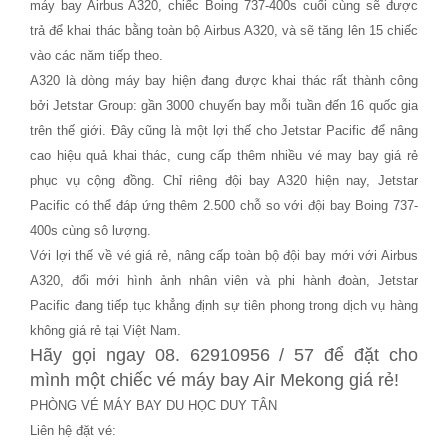
máy bay Airbus A320, chiếc Boing 737-400s cuối cùng sẽ được
trả để khai thác bằng toàn bộ Airbus A320, và sẽ tăng lên 15 chiếc
vào các năm tiếp theo.
A320 là dòng máy bay hiện đang được khai thác rất thành công
bởi Jetstar Group: gần 3000 chuyến bay mỗi tuần đến 16 quốc gia
trên thế giới. Đây cũng là một lợi thế cho Jetstar Pacific để nâng
cao hiệu quả khai thác, cung cấp thêm nhiều vé may bay giá rẻ
phục vụ cộng đồng. Chỉ riêng đội bay A320 hiện nay, Jetstar
Pacific có thể đáp ứng thêm 2.500 chỗ so với đội bay Boing 737-
400s cùng sô lượng.
Với lợi thế về vé giá rẻ, nâng cấp toàn bộ đội bay mới với Airbus
A320, đổi mới hình ảnh nhân viên và phi hành đoàn, Jetstar
Pacific đang tiếp tục khẳng định sự tiên phong trong dịch vụ hàng
không giá rẻ tại Việt Nam.
Hãy gọi ngay 08. 62910956 / 57 để đặt cho
mình một chiếc vé máy bay Air Mekong giá rẻ!
PHÒNG VÉ MÁY BAY DU HỌC DUY TÂN
Liên hệ đặt vé: