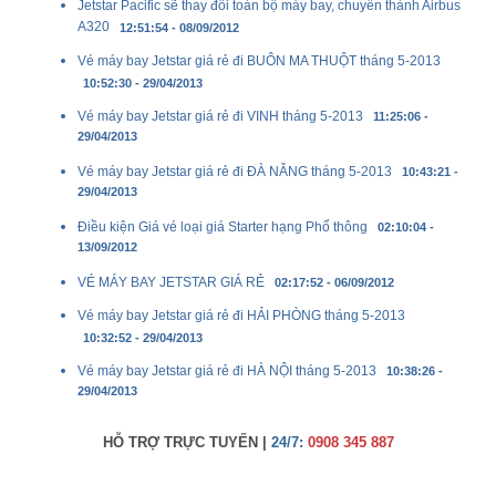
Jetstar Pacific sẽ thay đổi toàn bộ máy bay, chuyển thành Airbus
A320
12:51:54 - 08/09/2012
Vé máy bay Jetstar giá rẻ đi BUÔN MA THUỘT tháng 5-2013
10:52:30 - 29/04/2013
Vé máy bay Jetstar giá rẻ đi VINH tháng 5-2013
11:25:06 -
29/04/2013
Vé máy bay Jetstar giá rẻ đi ĐÀ NẴNG tháng 5-2013
10:43:21 -
29/04/2013
Điều kiện Giá vé loại giá Starter hạng Phổ thông
02:10:04 -
13/09/2012
VÉ MÁY BAY JETSTAR GIÁ RẺ
02:17:52 - 06/09/2012
Vé máy bay Jetstar giá rẻ đi HẢI PHÒNG tháng 5-2013
10:32:52 - 29/04/2013
Vé máy bay Jetstar giá rẻ đi HÀ NỘI tháng 5-2013
10:38:26 -
29/04/2013
HỖ TRỢ TRỰC TUYẾN |
24/7:
0908 345 887