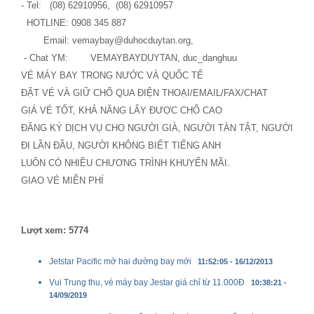
- Tel: (08) 62910956, (08) 62910957
HOTLINE: 0908 345 887
Email: vemaybay@duhocduytan.org,
- Chat YM: VEMAYBAYDUYTAN, duc_danghuu
VÉ MÁY BAY TRONG NƯỚC VÀ QUỐC TẾ
ÐẶT VÉ VÀ GIỮ CHỔ QUA ÐIỆN THOẠI/EMAIL/FAX/CHAT
GIÁ VÉ TỐT, KHẢ NĂNG LẤY ÐƯỢC CHỔ CAO
ÐĂNG KÝ DỊCH VỤ CHO NGƯỜI GIÀ, NGƯỜI TÀN TẬT, NGƯỜI
ÐI LẦN ÐẦU, NGƯỜI KHÔNG BIẾT TIẾNG ANH
LUÔN CÓ NHIỀU CHƯƠNG TRÌNH KHUYẾN MÃI.
GIAO VÉ MIỄN PHÍ
Lượt xem: 5774
Jetstar Pacific mở hai đường bay mới
11:52:05 - 16/12/2013
Vui Trung thu, vé máy bay Jestar giá chỉ từ 11.000Đ
10:38:21 -
14/09/2019