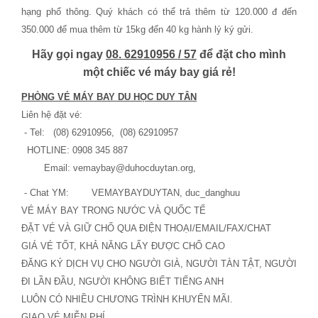
hạng phổ thông. Quý khách có thể trả thêm từ 120.000 đ đến
350.000 để mua thêm từ 15kg đến 40 kg hành lý ký gửi.
Hãy gọi ngay
08. 62910956 / 57
để đặt cho mình
một chiếc vé máy bay giá rẻ!
PHÒNG VÉ MÁY BAY DU HỌC DUY TÂN
Liên hệ đặt vé:
- Tel: (08) 62910956, (08) 62910957
HOTLINE: 0908 345 887
Email: vemaybay@duhocduytan.org,
- Chat YM: VEMAYBAYDUYTAN, duc_danghuu
VÉ MÁY BAY TRONG NƯỚC VÀ QUỐC TẾ
ÐẶT VÉ VÀ GIỮ CHỔ QUA ÐIỆN THOẠI/EMAIL/FAX/CHAT
GIÁ VÉ TỐT, KHẢ NĂNG LẤY ÐƯỢC CHỔ CAO
ÐĂNG KÝ DỊCH VỤ CHO NGƯỜI GIÀ, NGƯỜI TÀN TẬT, NGƯỜI
ÐI LẦN ÐẦU, NGƯỜI KHÔNG BIẾT TIẾNG ANH
LUÔN CÓ NHIỀU CHƯƠNG TRÌNH KHUYẾN MÃI.
GIAO VÉ MIỄN PHÍ