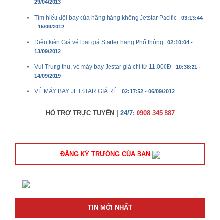
29/04/2013
Tìm hiểu đội bay của hãng hàng không Jetstar Pacific
03:13:44
- 15/09/2012
Điều kiện Giá vé loại giá Starter hạng Phổ thông
02:10:04 -
13/09/2012
Vui Trung thu, vé máy bay Jestar giá chỉ từ 11.000Đ
10:38:21 -
14/09/2019
VÉ MÁY BAY JETSTAR GIÁ RẺ
02:17:52 - 06/09/2012
HỖ TRỢ TRỰC TUYẾN |
24/7:
0908 345 887
ĐĂNG KÝ TRƯỜNG CỦA BẠN
TIN MỚI NHẤT