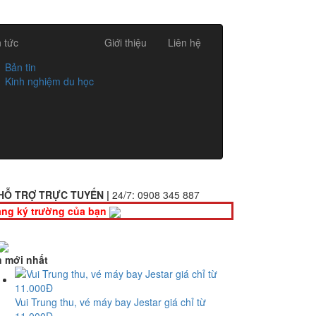
n tức
Giới thiệu
Liên hệ
Bản tin
Kinh nghiệm du học
HỖ TRỢ TRỰC TUYẾN |
24/7:
0908 345 887
ng ký trường của bạn
n mới nhất
Vui Trung thu, vé máy bay Jestar giá chỉ từ