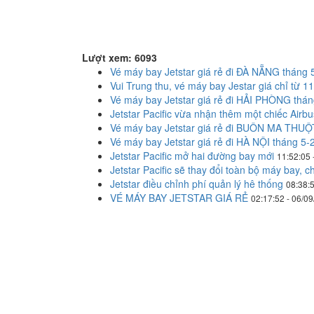
Lượt xem: 6093
Vé máy bay Jetstar giá rẻ đi ĐÀ NẴNG tháng 
Vui Trung thu, vé máy bay Jestar giá chỉ từ 1
Vé máy bay Jetstar giá rẻ đi HẢI PHÒNG thá
Jetstar Pacific vừa nhận thêm một chiếc Airb
Vé máy bay Jetstar giá rẻ đi BUÔN MA THUỘ
Vé máy bay Jetstar giá rẻ đi HÀ NỘI tháng 5-
Jetstar Pacific mở hai đường bay mới
11:52:05 
Jetstar Pacific sẽ thay đổi toàn bộ máy bay, 
Jetstar điều chỉnh phí quản lý hê thống
08:38:5
VÉ MÁY BAY JETSTAR GIÁ RẺ
02:17:52 - 06/0