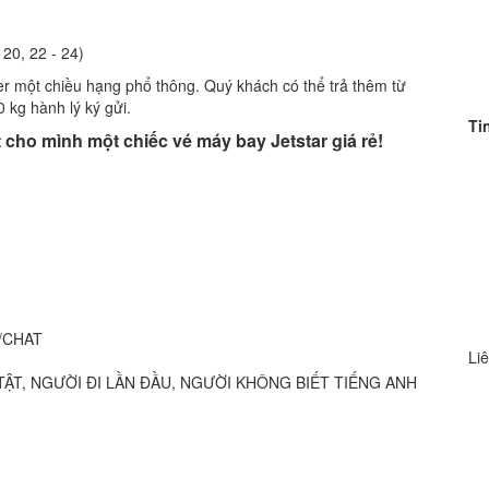
20, 22 - 24)
ter một chiều hạng phổ thông. Quý khách có thể trả thêm từ
kg hành lý ký gửi.
Ti
 cho mình một chiếc vé máy bay Jetstar giá rẻ!
/CHAT
Liê
TẬT, NGƯỜI ÐI LẦN ÐẦU, NGƯỜI KHÔNG BIẾT TIẾNG ANH