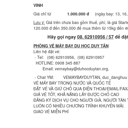
VINH
Giá chỉ từ
1.000.000 đ
(ngày bay: 13, 16, 
Lưu ý:
Giá trên chưa bao gồm thuế, phí, là giá Star
120.000 đ đến 350.000 để mua thêm từ 15kg đến 40 
Hãy gọi ngay
08. 62910956 / 57
để đặt
PHÒNG VÉ MÁY BAY DU HỌC DUY TÂN
Liên hệ đặt vé:
- Tel: (08) 62910956, (08) 62910957
HOTLINE: 0908 345 887
Email: vemaybay@duhocduytan.org,
- Chat YM: VEMAYBAYDUYTAN, duc_danghuu
VÉ MÁY BAY TRONG NƯỚC VÀ QUỐC TẾ
ÐẶT VÉ VÀ GIỮ CHỔ QUA ÐIỆN THOẠI/EMAIL/FAX
GIÁ VÉ TỐT, KHẢ NĂNG LẤY ÐƯỢC CHỔ CAO
ÐĂNG KÝ DỊCH VỤ CHO NGƯỜI GIÀ, NGƯỜI TÀN 
LUÔN CÓ NHIỀU CHƯƠNG TRÌNH KHUYẾN MÃI.
GIAO VÉ MIỄN PHÍ