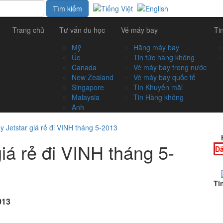
Trang chủ
Tư vấn du học
Vé máy bay
Ti
Mỹ
Hãng máy bay
Úc
Tin tức hàng không
Canada
Vé máy bay trong nước
New Zealand
Vé máy bay quốc tế
Singapore
Tin Khuyến mãi
Malaysia
Tin Hàng không
Anh
 Jetstar giá rẻ đi VINH tháng 5-2013
iá rẻ đi VINH tháng 5-
Đă
Ti
013