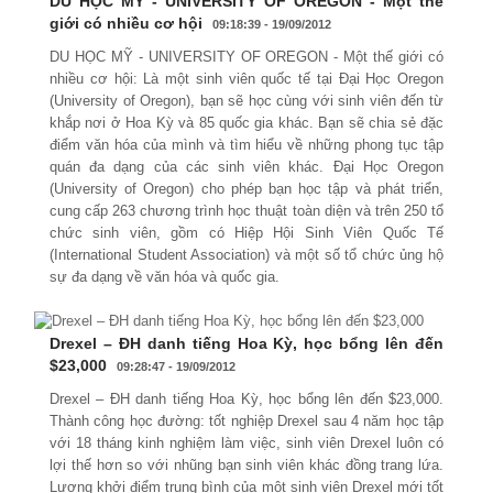
DU HỌC MỸ - UNIVERSITY OF OREGON - Một thế
giới có nhiều cơ hội
09:18:39 - 19/09/2012
DU HỌC MỸ - UNIVERSITY OF OREGON - Một thế giới có
nhiều cơ hội: Là một sinh viên quốc tế tại Đại Học Oregon
(University of Oregon), bạn sẽ học cùng với sinh viên đến từ
khắp nơi ở Hoa Kỳ và 85 quốc gia khác. Bạn sẽ chia sẻ đặc
điểm văn hóa của mình và tìm hiểu về những phong tục tập
quán đa dạng của các sinh viên khác. Đại Học Oregon
(University of Oregon) cho phép bạn học tập và phát triển,
cung cấp 263 chương trình học thuật toàn diện và trên 250 tổ
chức sinh viên, gồm có Hiệp Hội Sinh Viên Quốc Tế
(International Student Association) và một số tổ chức ủng hộ
sự đa dạng về văn hóa và quốc gia.
Drexel – ĐH danh tiếng Hoa Kỳ, học bổng lên đến
$23,000
09:28:47 - 19/09/2012
Drexel – ĐH danh tiếng Hoa Kỳ, học bổng lên đến $23,000.
Thành công học đường: tốt nghiệp Drexel sau 4 năm học tập
với 18 tháng kinh nghiệm làm việc, sinh viên Drexel luôn có
lợi thế hơn so với nhũng bạn sinh viên khác đồng trang lứa.
Lương khởi điểm trung bình của một sinh viên Drexel mới tốt