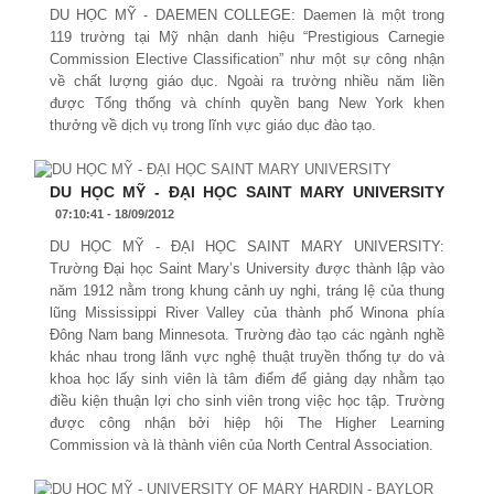
DU HỌC MỸ - DAEMEN COLLEGE: Daemen là một trong
119 trường tại Mỹ nhận danh hiệu “Prestigious Carnegie
Commission Elective Classification” như một sự công nhận
về chất lượng giáo dục. Ngoài ra trường nhiều năm liền
được Tổng thống và chính quyền bang New York khen
thưởng về dịch vụ trong lĩnh vực giáo dục đào tạo.
DU HỌC MỸ - ĐẠI HỌC SAINT MARY UNIVERSITY
07:10:41 - 18/09/2012
DU HỌC MỸ - ĐẠI HỌC SAINT MARY UNIVERSITY:
Trường Đại học Saint Mary’s University được thành lập vào
năm 1912 nằm trong khung cảnh uy nghi, tráng lệ của thung
lũng Mississippi River Valley của thành phố Winona phía
Đông Nam bang Minnesota. Trường đào tạo các ngành nghề
khác nhau trong lãnh vực nghệ thuật truyền thống tự do và
khoa học lấy sinh viên là tâm điểm để giảng dạy nhằm tạo
điều kiện thuận lợi cho sinh viên trong việc học tập. Trường
được công nhận bởi hiệp hội The Higher Learning
Commission và là thành viên của North Central Association.