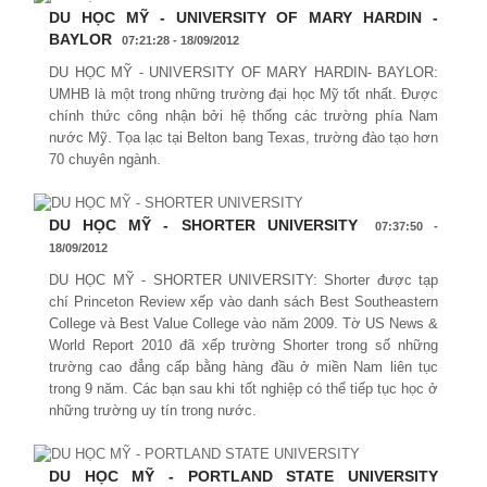
DU HỌC MỸ - UNIVERSITY OF MARY HARDIN -
BAYLOR
07:21:28 - 18/09/2012
DU HỌC MỸ - UNIVERSITY OF MARY HARDIN- BAYLOR:
UMHB là một trong những trường đại học Mỹ tốt nhất. Được
chính thức công nhận bởi hệ thống các trường phía Nam
nước Mỹ. Tọa lạc tại Belton bang Texas, trường đào tạo hơn
70 chuyên ngành.
DU HỌC MỸ - SHORTER UNIVERSITY
07:37:50 -
18/09/2012
DU HỌC MỸ - SHORTER UNIVERSITY: Shorter được tạp
chí Princeton Review xếp vào danh sách Best Southeastern
College và Best Value College vào năm 2009. Tờ US News &
World Report 2010 đã xếp trường Shorter trong số những
trường cao đẳng cấp bằng hàng đầu ở miền Nam liên tục
trong 9 năm. Các bạn sau khi tốt nghiệp có thể tiếp tục học ở
những trường uy tín trong nước.
DU HỌC MỸ - PORTLAND STATE UNIVERSITY