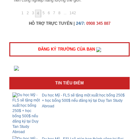
nền công nghiệp năng lượng thế giới.
1
2
3
5
6
7
8
...
142
4
HỖ TRỢ TRỰC TUYẾN |
24/7:
0908 345 887
ĐĂNG KÝ TRƯỜNG CỦA BẠN
TIN TIÊU ĐIỂM
Du học Mỹ - FLS sẽ tặng một xuất học bổng 250$
+ học bổng 500$ nếu đăng ký tại Duy Tan Study
Abroad