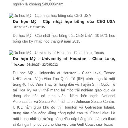
nghiệp là khoảng $49,000/năm.
Du học Mỹ - Cập nhật học bổng của CEG-USA
07:00:07 - 11/02/2015
Du học Mỹ - Cập nhật học bổng của CEG-USA: 10-50% học
bổng cho kỳ nhập học tháng 9 năm 2015
Du học Mỹ - University of Houston - Clear Lake,
Texas
08:26:27 - 22/09/2012
Du học Mỹ - University of Houston - Clear Lake, Texas:
UHCL được Viện Đào Tạo Quốc Tế (IIE) bình chọn là một
trong 40 Học Viện Thạc Sĩ hàng đầu về Tuyển Sinh Quốc Tế
tại Hoa Kỳ và vì thế mang lại một trãi nghiệm giáo dục đa
dạng cho tất cả sinh viên. Nằm bên cạnh National
Aeronautics và Space Administration Johnson Space Centre.
UHCL nằm giữa khu đô thị Houston và Galveston Island,
trung tâm của cộng đồng công nghệ cao tại Clear Lake. Là
một trong những trường hàng đầu cấp bằng cử nhân và thạc
sĩ đa ngành phục vụ cho khu vực trên Gulf Coast của Texas