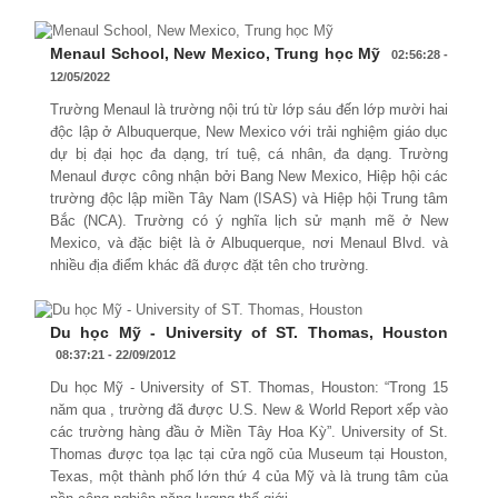
Menaul School, New Mexico, Trung học Mỹ
02:56:28 -
12/05/2022
Trường Menaul là trường nội trú từ lớp sáu đến lớp mười hai
độc lập ở Albuquerque, New Mexico với trải nghiệm giáo dục
dự bị đại học đa dạng, trí tuệ, cá nhân, đa dạng. Trường
Menaul được công nhận bởi Bang New Mexico, Hiệp hội các
trường độc lập miền Tây Nam (ISAS) và Hiệp hội Trung tâm
Bắc (NCA). Trường có ý nghĩa lịch sử mạnh mẽ ở New
Mexico, và đặc biệt là ở Albuquerque, nơi Menaul Blvd. và
nhiều địa điểm khác đã được đặt tên cho trường.
Du học Mỹ - University of ST. Thomas, Houston
08:37:21 - 22/09/2012
Du học Mỹ - University of ST. Thomas, Houston: “Trong 15
năm qua , trường đã được U.S. New & World Report xếp vào
các trường hàng đầu ở Miền Tây Hoa Kỳ”. University of St.
Thomas được tọa lạc tại cửa ngõ của Museum tại Houston,
Texas, một thành phố lớn thứ 4 của Mỹ và là trung tâm của