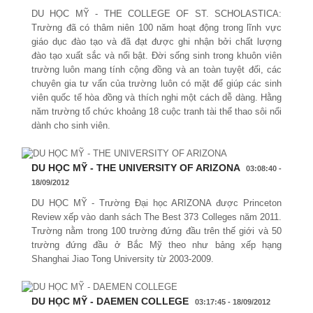
DU HỌC MỸ - THE COLLEGE OF ST. SCHOLASTICA:
Trường đã có thâm niên 100 năm hoạt động trong lĩnh vực
giáo dục đào tạo và đã đạt được ghi nhận bởi chất lượng
đào tạo xuất sắc và nổi bật. Đời sống sinh trong khuôn viên
trường luôn mang tính cộng đồng và an toàn tuyệt đối, các
chuyên gia tư vấn của trường luôn có mặt để giúp các sinh
viên quốc tế hòa đồng và thích nghi một cách dễ dàng. Hằng
năm trường tổ chức khoảng 18 cuộc tranh tài thể thao sôi nổi
dành cho sinh viên.
DU HỌC MỸ - THE UNIVERSITY OF ARIZONA
03:08:40 -
18/09/2012
DU HỌC MỸ - Trường Đại học ARIZONA được Princeton
Review xếp vào danh sách The Best 373 Colleges năm 2011.
Trường nằm trong 100 trường đứng đầu trên thế giới và 50
trường đứng đầu ở Bắc Mỹ theo như bảng xếp hạng
Shanghai Jiao Tong University từ 2003-2009.
DU HỌC MỸ - DAEMEN COLLEGE
03:17:45 - 18/09/2012