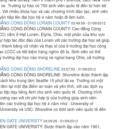
xe. Trường tự hào có 750 sinh viên quốc tế đến từ hơn 66
i. Với nhiều khóa học và các chương trình đào tạo, sinh viên
yển tiếp lên đại học hệ 4 năm hoặc đi làm luôn.
 ĐẲNG CỘNG ĐỒNG LORAIN COUNTY
03:49:59 - 01/09/2012
ĐẲNG CỘNG ĐỒNG LORAIN COUNTY: Cao đẳng Cộng
C) nằm ở Hạt Lorain, Elyria, Ohio, một phần của khu vực
ự hợp tác độc đáo của Lorain với các trường đại học sẽ giúp
n thành bằng cử nhân và thạc sĩ của 9 trường đại học công
ạo LCCC và tiết kiệm hàng nghìn đô la. Sinh viên có thể
kỳ trường đại học nào trong và ngòai bang Ohio, cả trường
 ĐẲNG CỘNG ĐỒNG SHORELINE
03:57:02 - 01/09/2012
ẲNG CỘNG ĐỒNG SHORELINE: Shoreline được thành lập
ch khu trung tâm Seattle 15 phút lái xe. Trường có một
nằm tại một địa điểm an toàn và yên tĩnh, với các dịch vụ
các lớp dạy tiếng Anh cho sinh viên quốc tế. Chương trình
ượng cao với chi phí hợp lý của trường giúp sinh viên
lên các trường đại học hệ 4 năm như : University of
University và USC. Shoreline có 600 sinh viên quốc tế đến
DEN GATE UNIVERSITY
04:09:26 - 01/09/2012
N GATE UNIVERSITY: Được thành lập vào năm 1901,