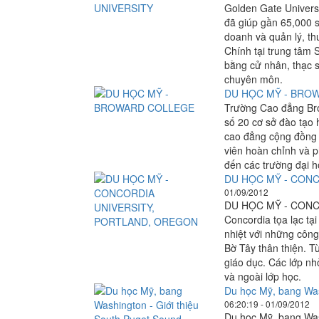
Golden Gate Universi
đã giúp gần 65,000 s
doanh và quản lý, th
Chính tại trung tâm 
bằng cử nhân, thạc s
chuyên môn.
DU HỌC MỸ - BRO
Trường Cao đẳng Bro
số 20 cơ sở đào tạo 
cao đẳng cộng đồng 
viên hoàn chỉnh và p
đến các trường đại h
DU HỌC MỸ - CON
01/09/2012
DU HỌC MỸ - CONC
Concordia tọa lạc tạ
nhiệt với những công 
Bờ Tây thân thiện. T
giáo dục. Các lớp nhỏ
và ngoài lớp học.
Du học Mỹ, bang Was
06:20:19 - 01/09/2012
Du học Mỹ, bang Was