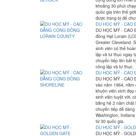
khoảng 30 phút chạy 
quốc gia trên thế giớ
được trang bị để chu
DU HỌC MỸ - CAO
DU HỌC MỸ - CAO 
đồng Hạt Lorain (LCC
Greater Cleveland. S
sinh viên có thể hoà
lập và tư thục ngay t
chuyển tiếp lên bất 
công lập và tư thục.
DU HỌC MỸ - CAO
DU HỌC MỸ - CAO Đ
vào năm 1964, nằm cá
khuôn viên xinh đẹp 
sinh viên tuyệt vời, 
bằng hệ 2 năm chất l
chuyển tiếp dễ dàng 
Washington, Indiana 
từ 30 quốc gia.
DU HỌC MỸ - GOL
DU HỌC MỸ - GOLDE