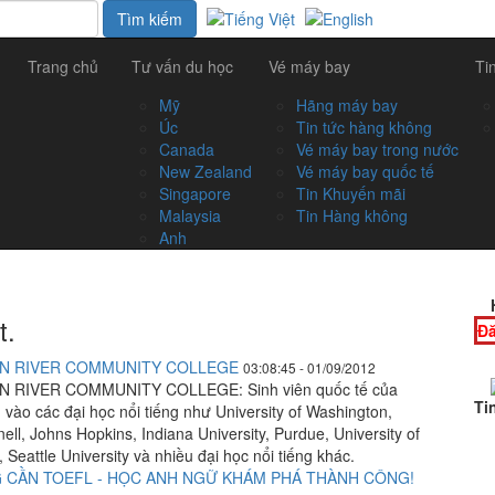
Trang chủ
Tư vấn du học
Vé máy bay
Ti
Mỹ
Hãng máy bay
Úc
Tin tức hàng không
Canada
Vé máy bay trong nước
New Zealand
Vé máy bay quốc tế
Singapore
Tin Khuyến mãi
Malaysia
Tin Hàng không
Anh
t.
Đă
EN RIVER COMMUNITY COLLEGE
03:08:45 - 01/09/2012
 RIVER COMMUNITY COLLEGE: Sinh viên quốc tế của
Ti
vào các đại học nổi tiếng như University of Washington,
ll, Johns Hopkins, Indiana University, Purdue, University of
 Seattle University và nhiều đại học nổi tiếng khác.
 CẦN TOEFL - HỌC ANH NGỮ KHÁM PHÁ THÀNH CÔNG!