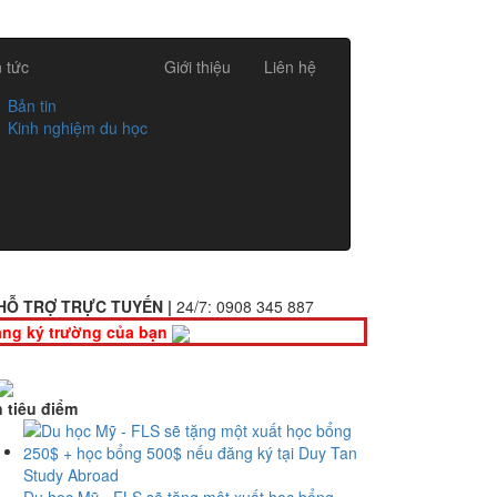
n tức
Giới thiệu
Liên hệ
Bản tin
Kinh nghiệm du học
HỖ TRỢ TRỰC TUYẾN |
24/7:
0908 345 887
ng ký trường của bạn
n tiêu điểm