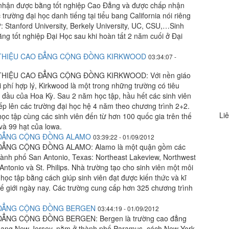
ẽ nhận được bằng tốt nghiệp Cao Đẳng và được chấp nhận
trường đại học danh tiếng tại tiểu bang California nói riêng
 Stanford University, Berkely University, UC, CSU,…Sinh
ng tốt nghiệp Đại Học sau khi hoàn tất 2 năm cuối ở Đại
I THIỆU CAO ĐẲNG CỘNG ĐỒNG KIRKWOOD
03:34:07 -
 THIỆU CAO ĐẲNG CỘNG ĐỒNG KIRKWOOD: Với nền giáo
i phí hợp lý, Kirkwood là một trong những trường có tiêu
đầu của Hoa Kỳ. Sau 2 năm học tập, hầu hết các sinh viên
ếp lên các trường đại học hệ 4 năm theo chương trình 2+2.
Liê
ọc tập cùng các sinh viên đến từ hơn 100 quốc gia trên thế
và 99 hạt của lowa.
 ĐẲNG CỘNG ĐỒNG ALAMO
03:39:22 - 01/09/2012
ĐẲNG CỘNG ĐỒNG ALAMO: Alamo là một quận gồm các
hành phố San Antonio, Texas: Northeast Lakeview, Northwest
 Antonio và St. Philips. Nhà trường tạo cho sinh viên một môi
 học tập bằng cách giúp sinh viên đạt được kiến thức và kĩ
hế giới ngày nay. Các trường cung cấp hơn 325 chương trình
 ĐẲNG CỘNG ĐỒNG BERGEN
03:44:19 - 01/09/2012
ẲNG CỘNG ĐỒNG BERGEN: Bergen là trường cao đẳng
bang New Jersey, nằm ở thành phố Paramus, cách New York