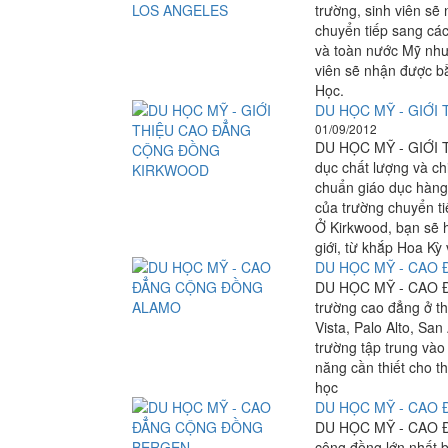
trường, sinh viên s
chuyển tiếp sang các 
và toàn nước Mỹ như:
viên sẽ nhận được bằ
Học.
DU HỌC MỸ - GIỚ
01/09/2012
DU HỌC MỸ - GIỚI
dục chất lượng và ch
chuẩn giáo dục hàng 
của trường chuyển ti
Ở Kirkwood, bạn sẽ h
giới, từ khắp Hoa Kỳ 
DU HỌC MỸ - CAO
DU HỌC MỸ - CAO 
trường cao đẳng ở t
Vista, Palo Alto, San
trường tập trung vào
năng cần thiết cho t
học
DU HỌC MỸ - CAO
DU HỌC MỸ - CAO Đ
cộng đồng lớn nhất 