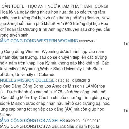
 CẦN TOEFL - HỌC ANH NGỮ KHÁM PHÁ THÀNH CÔNG!
 Hoa Kỳ và ngày càng nhiều hơn nữa; đa số các trung tâm
 viên các trường đại học và các thành phố lớn (Boston, New
iego & một số thành phố khác)! Hơn 600 trường đại học Hoa
chỉ hoàn tất Chương trình Anh ngữ Chuyên sâu cho yêu cầu
trong tuyển sinh
 ĐẲNG CỘNG ĐỒNG WESTERN WYOMING
03:20:53 -
Ti
ng Cộng đồng Western Wyoming được thành lập vào năm
2 năm đầu tại trường, sau đó sẽ chuyên tiếp lên các trường
 hệ 4 năm trên khắp Hoa Kỳ mà không gặp khó khăn gì. Các
University of Wyoming,Weber State University,Utah State
 of Utah, University of Colorado
 ANGELES MISSION COLLEGE
03:25:15 - 01/09/2012
 Cao Đẳng Cộng Đồng Los Angeles Mission ( LAMC) tọa
ornia. Được thành lập vào năm 1975, và được công nhận bởi
 Cao đẳng Miền Tây. Các tín chỉ của chương trình giảng dạy
ốc tế Mission được chấp nhận hầu hết ở các trường đại học.
ững cấp bằng tốt nghiệp cao đẳng (AA) mà còn giúp học
Ti
đại học.
 ĐẲNG CỘNG ĐỒNG LOS ANGELES
03:29:23 - 01/09/2012
ĐẲNG CỘNG ĐỒNG LOS ANGELES: Sau 2 năm học tại