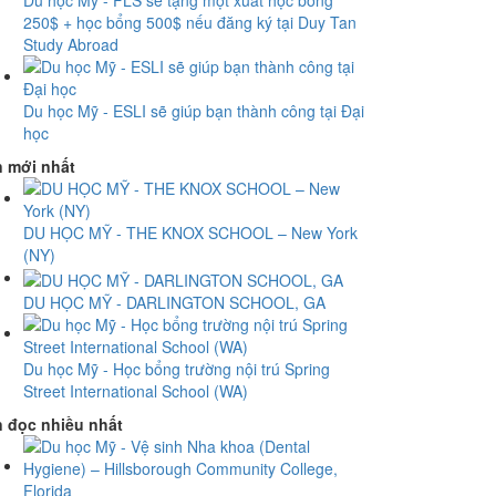
Du học Mỹ - FLS sẽ tặng một xuất học bổng
250$ + học bổng 500$ nếu đăng ký tại Duy Tan
Study Abroad
Du học Mỹ - ESLI sẽ giúp bạn thành công tại Đại
học
n mới nhất
DU HỌC MỸ - THE KNOX SCHOOL – New York
(NY)
DU HỌC MỸ - DARLINGTON SCHOOL, GA
Du học Mỹ - Học bổng trường nội trú Spring
Street International School (WA)
n đọc nhiều nhất