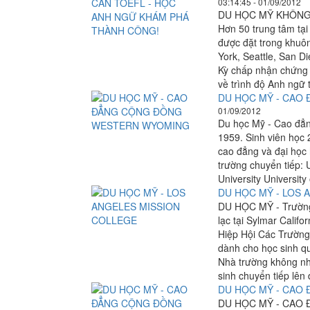
03:14:45 - 01/09/2012
DU HỌC MỸ KHÔNG
Hơn 50 trung tâm tại
được đặt trong khuôn
York, Seattle, San D
Kỳ chấp nhận chứng 
về trình độ Anh ngữ 
DU HỌC MỸ - CAO
01/09/2012
Du học Mỹ - Cao đẳ
1959. Sinh viên học 
cao đẳng và đại học
trường chuyển tiếp: 
University University
DU HỌC MỸ - LOS
DU HỌC MỸ - Trường
lạc tại Sylmar Calif
Hiệp Hội Các Trường
dành cho học sinh qu
Nhà trường không nh
sinh chuyển tiếp lên 
DU HỌC MỸ - CAO
DU HỌC MỸ - CAO 