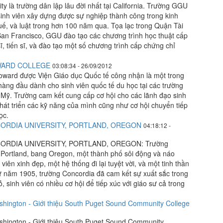
ty là trường dân lập lâu đời nhất tại California. Trường GGU
inh viên xây dựng được sự nghiệp thành công trong kinh
uế, và luật trong hơn 100 năm qua. Tọa lạc trong Quận Tài
San Francisco, GGU đào tạo các chương trình học thuật cấp
ĩ, tiến sĩ, và đào tạo một số chương trình cấp chứng chỉ
WARD COLLEGE
03:08:34 - 26/09/2012
ward được Viện Giáo dục Quốc tế công nhận là một trong
hàng đầu dành cho sinh viên quốc tế du học tại các trường
Mỹ. Trường cam kết cung cấp cơ hội cho các lãnh đạo sinh
hát triển các kỹ năng của mình cũng như cơ hội chuyển tiếp
ọc.
CORDIA UNIVERSITY, PORTLAND, OREGON
04:18:12 -
ORDIA UNIVERSITY, PORTLAND, OREGON: Trường
i Portland, bang Oregon, một thành phố sôi động và náo
viên xinh đẹp, một hệ thống đi lại tuyệt vời, và một tinh thần
ừ năm 1905, trường Concordia đã cam kết sự xuất sắc trong
, sinh viên có nhiều cơ hội để tiếp xúc với giáo sư cả trong
hington - Giới thiệu South Puget Sound Community College
hington - Giới thiệu South Puget Sound Community