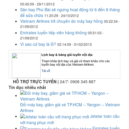
05:45:09 - 29/11/2012
Sân bay Phú Bài sẽ ngưng hoạt động từ 6 đến 8 tháng
để sửa chữa
11:20:29 - 24/10/2012
Vietnam Airlines trễ chuyến do máy bay hỏng
05:22:34 -
21/09/2012
Emirates tuyển tiếp viên hàng không
05:51:03 -
21/09/2012
Vì sao cứ bay là lỗ?
02:14:09 - 01/02/2013
Lịch bay & bảng giá tuyến nội địa
Tham khảo lịch bay và giá vé tham khảo cho các
tuyến bay nội địa của Vietnam Airlines
Tải về
HỖ TRỢ TRỰC TUYẾN |
24/7:
0908 345 887
Tin đọc nhiều nhất
Đổi máy bay, giảm giá vé TP.HCM – Yangon – Vietnam
Airlines
Jetstar toàn cầu
với trang phục mới
Emirates tuyển