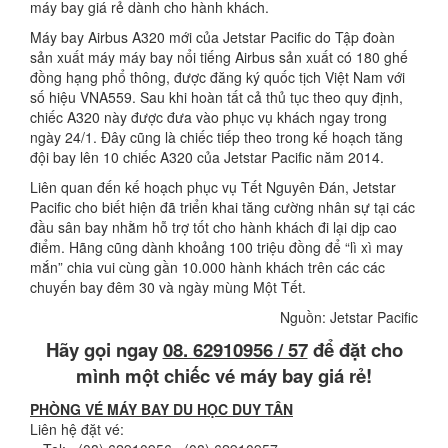
máy bay giá rẻ dành cho hành khách.
Máy bay Airbus A320 mới của Jetstar Pacific do Tập đoàn
sản xuất máy máy bay nổi tiếng Airbus sản xuất có 180 ghế
đồng hạng phổ thông, được đăng ký quốc tịch Việt Nam với
số hiệu VNA559. Sau khi hoàn tất cả thủ tục theo quy định,
chiếc A320 này được đưa vào phục vụ khách ngay trong
ngày 24/1. Đây cũng là chiếc tiếp theo trong kế hoạch tăng
đội bay lên 10 chiếc A320 của Jetstar Pacific năm 2014.
Liên quan đến kế hoạch phục vụ Tết Nguyên Đán, Jetstar
Pacific cho biết hiện đã triển khai tăng cường nhân sự tại các
đầu sân bay nhằm hỗ trợ tốt cho hành khách đi lại dịp cao
điểm. Hãng cũng dành khoảng 100 triệu đồng để “lì xì may
mắn” chia vui cùng gần 10.000 hành khách trên các các
chuyến bay đêm 30 và ngày mùng Một Tết.
Nguồn: Jetstar Pacific
Hãy gọi ngay
08. 62910956 / 57
để đặt cho
mình một chiếc vé máy bay giá rẻ!
PHÒNG VÉ
MÁY
BAY
DU HỌC DUY TÂN
Liên hệ đặt vé: