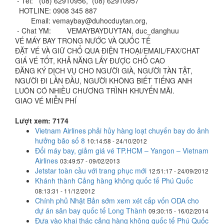
- Tel: (08) 62910956, (08) 62910957
HOTLINE: 0908 345 887
Email:
vemaybay@duhocduytan.org
,
- Chat YM: VEMAYBAYDUYTAN, duc_danghuu
VÉ MÁY BAY TRONG NƯỚC VÀ QUỐC TẾ
ÐẶT VÉ VÀ GIỮ CHỔ QUA ÐIỆN THOẠI/EMAIL/FAX/CHAT
GIÁ VÉ TỐT, KHẢ NĂNG LẤY ÐƯỢC CHỔ CAO
ÐĂNG KÝ DỊCH VỤ CHO NGƯỜI GIÀ, NGƯỜI TÀN TẬT,
NGƯỜI ÐI LẦN ÐẦU, NGƯỜI KHÔNG BIẾT TIẾNG ANH
LUÔN CÓ NHIỀU CHƯƠNG TRÌNH KHUYẾN MÃI.
GIAO VÉ MIỄN PHÍ
Lượt xem: 7174
Vietnam Airlines phải hủy hàng loạt chuyến bay do ảnh
hưởng bão số 8
10:14:58 - 24/10/2012
Đổi máy bay, giảm giá vé TP.HCM – Yangon – Vietnam
Airlines
03:49:57 - 09/02/2013
Jetstar toàn cầu với trang phục mới
12:51:17 - 24/09/2012
Khánh thành Cảng hàng không quốc tế Phú Quốc
08:13:31 - 11/12/2012
Chính phủ Nhật Bản sớm xem xét cấp vốn ODA cho
dự án sân bay quốc tế Long Thành
09:30:15 - 16/02/2014
Đưa vào khai thác cảng hàng không quốc tế Phú Quốc