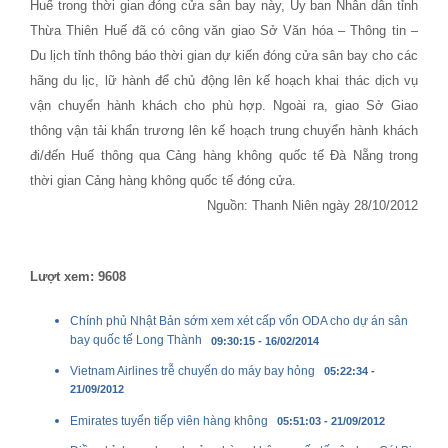
Huế trong thời gian đóng cửa sân bay này, Ủy ban Nhân dân tỉnh
Thừa Thiên Huế đã có công văn giao Sở Văn hóa – Thông tin –
Du lịch tỉnh thông báo thời gian dự kiến đóng cửa sân bay cho các
hãng du lịc, lữ hành để chủ động lên kế hoạch khai thác dịch vụ
vận chuyển hành khách cho phù hợp. Ngoài ra, giao Sở Giao
thông vận tải khẩn trương lên kế hoạch trung chuyển hành khách
đi/đến Huế thông qua Cảng hàng không quốc tế Đà Nẵng trong
thời gian Cảng hàng không quốc tế đóng cửa.
Nguồn: Thanh Niên ngày 28/10/2012
Lượt xem: 9608
Chính phủ Nhật Bản sớm xem xét cấp vốn ODA cho dự án sân
bay quốc tế Long Thành
09:30:15 - 16/02/2014
Vietnam Airlines trễ chuyến do máy bay hỏng
05:22:34 -
21/09/2012
Emirates tuyển tiếp viên hàng không
05:51:03 - 21/09/2012