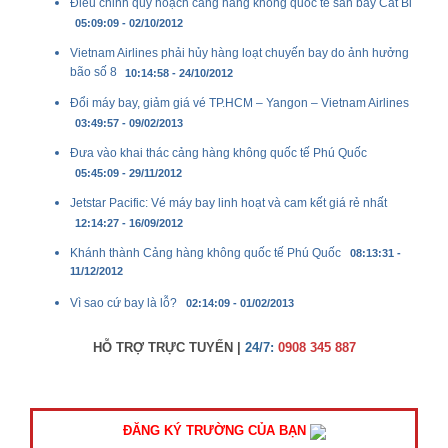
Điều chỉnh quy hoạch cảng hàng không quốc tế sân bay Cát Bi
05:09:09 - 02/10/2012
Vietnam Airlines phải hủy hàng loạt chuyến bay do ảnh hưởng
bão số 8
10:14:58 - 24/10/2012
Đổi máy bay, giảm giá vé TP.HCM – Yangon – Vietnam Airlines
03:49:57 - 09/02/2013
Đưa vào khai thác cảng hàng không quốc tế Phú Quốc
05:45:09 - 29/11/2012
Jetstar Pacific: Vé máy bay linh hoạt và cam kết giá rẻ nhất
12:14:27 - 16/09/2012
Khánh thành Cảng hàng không quốc tế Phú Quốc
08:13:31 -
11/12/2012
Vì sao cứ bay là lỗ?
02:14:09 - 01/02/2013
HỖ TRỢ TRỰC TUYẾN |
24/7:
0908 345 887
ĐĂNG KÝ TRƯỜNG CỦA BẠN