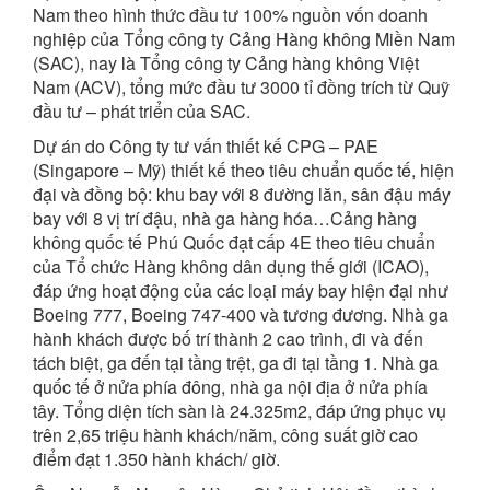
Nam theo hình thức đầu tư 100% nguồn vốn doanh
nghiệp của Tổng công ty Cảng Hàng không Miền Nam
(SAC), nay là Tổng công ty Cảng hàng không Việt
Nam (ACV), tổng mức đầu tư 3000 tỉ đồng trích từ Quỹ
đầu tư – phát triển của SAC.
Dự án do Công ty tư vấn thiết kế CPG – PAE
(Singapore – Mỹ) thiết kế theo tiêu chuẩn quốc tế, hiện
đại và đồng bộ: khu bay với 8 đường lăn, sân đậu máy
bay với 8 vị trí đậu, nhà ga hàng hóa…Cảng hàng
không quốc tế Phú Quốc đạt cấp 4E theo tiêu chuẩn
của Tổ chức Hàng không dân dụng thế giới (ICAO),
đáp ứng hoạt động của các loại máy bay hiện đại như
Boeing 777, Boeing 747-400 và tương đương. Nhà ga
hành khách được bố trí thành 2 cao trình, đi và đến
tách biệt, ga đến tại tầng trệt, ga đi tại tầng 1. Nhà ga
quốc tế ở nửa phía đông, nhà ga nội địa ở nửa phía
tây. Tổng diện tích sàn là 24.325m2, đáp ứng phục vụ
trên 2,65 triệu hành khách/năm, công suất giờ cao
điểm đạt 1.350 hành khách/ giờ.