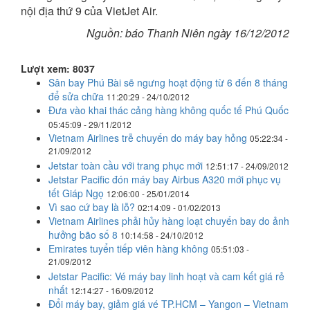
nội địa thứ 9 của VietJet Air.
Nguồn: báo Thanh Niên ngày 16/12/2012
Lượt xem: 8037
Sân bay Phú Bài sẽ ngưng hoạt động từ 6 đến 8 tháng
để sửa chữa
11:20:29 - 24/10/2012
Đưa vào khai thác cảng hàng không quốc tế Phú Quốc
05:45:09 - 29/11/2012
Vietnam Airlines trễ chuyến do máy bay hỏng
05:22:34 -
21/09/2012
Jetstar toàn cầu với trang phục mới
12:51:17 - 24/09/2012
Jetstar Pacific đón máy bay Airbus A320 mới phục vụ
tết Giáp Ngọ
12:06:00 - 25/01/2014
Vì sao cứ bay là lỗ?
02:14:09 - 01/02/2013
Vietnam Airlines phải hủy hàng loạt chuyến bay do ảnh
hưởng bão số 8
10:14:58 - 24/10/2012
Emirates tuyển tiếp viên hàng không
05:51:03 -
21/09/2012
Jetstar Pacific: Vé máy bay linh hoạt và cam kết giá rẻ
nhất
12:14:27 - 16/09/2012
Đổi máy bay, giảm giá vé TP.HCM – Yangon – Vietnam