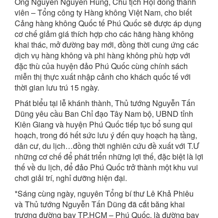
Ông Nguyễn Nguyên Hùng, Chủ tịch Hội đồng thành
viên – Tổng công ty Hàng không Việt Nam, cho biết
Cảng hàng không Quốc tế Phú Quốc sẽ được áp dụng
cơ chế giảm giá thích hợp cho các hãng hàng không
khai thác, mở đường bay mới, đồng thời cung ứng các
dịch vụ hàng không và phi hàng không phù hợp với
đặc thù của huyện đảo Phú Quốc cùng chính sách
miễn thị thực xuất nhập cảnh cho khách quốc tế với
thời gian lưu trú 15 ngày.
Phát biểu tại lễ khánh thành, Thủ tướng Nguyễn Tấn
Dũng yêu cầu Ban Chỉ đạo Tây Nam bộ, UBND tỉnh
Kiên Giang và huyện Phú Quốc tiếp tục bổ sung qui
hoạch, trong đó hết sức lưu ý đến quy hoạch hạ tầng,
dân cư, du lịch…đồng thời nghiên cứu đề xuất với T.Ư
những cơ chế để phát triển những lợi thế, đặc biệt là lợi
thế về du lịch, để đảo Phú Quốc trở thành một khu vui
chơi giải trí, nghỉ dưỡng hiện đại.
*Sáng cùng ngày, nguyên Tổng bí thư Lê Khả Phiêu
và Thủ tướng Nguyễn Tấn Dũng đã cắt băng khai
trương đường bay TP.HCM – Phú Quốc, là đường bay