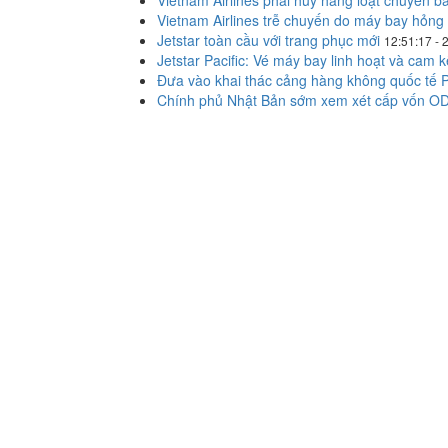
Vietnam Airlines phải hủy hàng loạt chuyến 
Vietnam Airlines trễ chuyến do máy bay hỏng
Jetstar toàn cầu với trang phục mới
12:51:17 - 
Jetstar Pacific: Vé máy bay linh hoạt và cam k
Đưa vào khai thác cảng hàng không quốc tế
Chính phủ Nhật Bản sớm xem xét cấp vốn OD