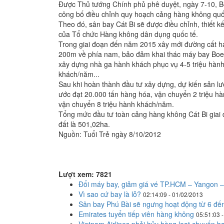
Được Thủ tướng Chính phủ phê duyệt, ngày 7-10, B
công bố điều chỉnh quy hoạch cảng hàng không quốc
Theo đó, sân bay Cát Bi sẽ được điều chỉnh, thiết 
của Tổ chức Hàng không dân dụng quốc tế.
Trong giai đoạn đến năm 2015 xây mới đường cất hạ
200m về phía nam, bảo đảm khai thác máy bay Boei
xây dựng nhà ga hành khách phục vụ 4-5 triệu hành
khách/năm...
Sau khi hoàn thành đầu tư xây dựng, dự kiến sản l
ước đạt 20.000 tấn hàng hóa, vận chuyển 2 triệu 
vận chuyển 8 triệu hành khách/năm.
Tổng mức đầu tư toàn cảng hàng không Cát Bi giai
đất là 501,02ha.
Nguồn: Tuổi Trẻ ngày 8/10/2012
Lượt xem: 7821
Đổi máy bay, giảm giá vé TP.HCM – Yangon – 
Vì sao cứ bay là lỗ?
02:14:09 - 01/02/2013
Sân bay Phú Bài sẽ ngưng hoạt động từ 6 đế
Emirates tuyển tiếp viên hàng không
05:51:03 