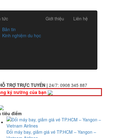
n tức
Giới thiệu
Liên hệ
Bản tin
Kinh nghiệm du học
HỖ TRỢ TRỰC TUYẾN |
24/7:
0908 345 887
ng ký trường của bạn
n tiêu điểm
Đổi máy bay, giảm giá vé TP.HCM – Yangon –