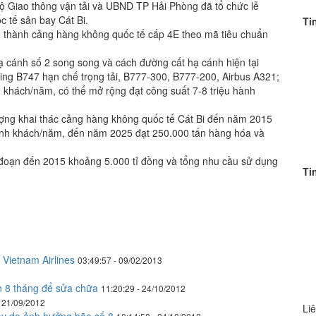
ộ Giao thông vận tải và UBND TP Hải Phòng đã tổ chức lễ
 tế sân bay Cát Bi.
Ti
kế thành cảng hàng không quốc tế cấp 4E theo mã tiêu chuẩn
 cánh số 2 song song và cách đường cất hạ cánh hiện tại
ng B747 hạn chế trọng tải, B777-300, B777-200, Airbus A321;
 khách/năm, có thể mở rộng đạt công suất 7-8 triệu hành
ượng khai thác cảng hàng không quốc tế Cát Bi đến năm 2015
hành khách/năm, đến năm 2025 đạt 250.000 tấn hàng hóa và
 đoạn đến 2015 khoảng 5.000 tỉ đồng và tổng nhu cầu sử dụng
Ti
Vietnam Airlines
03:49:57 - 09/02/2013
n 8 tháng để sửa chữa
11:20:29 - 24/10/2012
- 21/09/2012
Liê