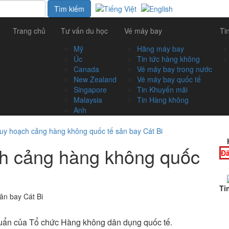
Trang chủ
Tư vấn du học
Vé máy bay
Ti
Mỹ
Hãng máy bay
Úc
Tin tức hàng không
Canada
Vé máy bay trong nước
New Zealand
Vé máy bay quốc tế
Singapore
Tin Khuyến mãi
Malaysia
Tin Hàng không
Anh
quy hoạch cảng hàng không quốc tế sân bay Cát Bi
ch cảng hàng không quốc
Đă
Ti
huẩn của Tổ chức Hàng không dân dụng quốc tế.