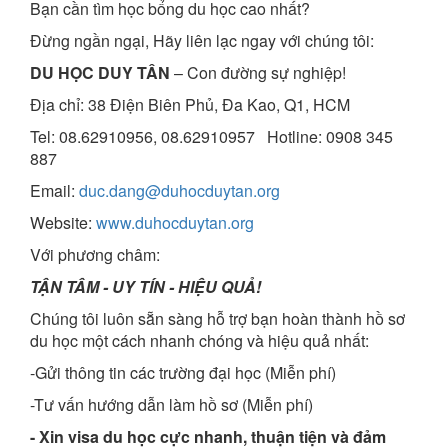
Bạn cần tìm học bổng du học cao nhất?
Đừng ngần ngại, Hãy liên lạc ngay với chúng tôi:
DU HỌC DUY TÂN
– Con đường sự nghiệp!
Địa chỉ: 38 Điện Biên Phủ, Đa Kao, Q1, HCM
Tel: 08.62910956, 08.62910957 Hotline: 0908 345
887
Email:
duc.dang@duhocduytan.org
Website:
www.duhocduytan.org
Với phương châm:
TẬN TÂM - UY TÍN - HIỆU QUẢ!
Chúng tôi luôn sẵn sàng hỗ trợ bạn hoàn thành hồ sơ
du học một cách nhanh chóng và hiệu quả nhất:
-Gửi thông tin các trường đại học (Miễn phí)
-Tư vấn hướng dẫn làm hồ sơ (Miễn phí)
- Xin visa du học cực nhanh, thuận tiện và đảm