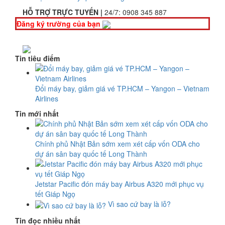
HỖ TRỢ TRỰC TUYẾN |
24/7:
0908 345 887
Đăng ký trường của bạn
Tin tiêu điểm
Đổi máy bay, giảm giá vé TP.HCM – Yangon – Vietnam
Airlines
Tin mới nhất
Chính phủ Nhật Bản sớm xem xét cấp vốn ODA cho
dự án sân bay quốc tế Long Thành
Jetstar Pacific đón máy bay Airbus A320 mới phục vụ
tết Giáp Ngọ
Vì sao cứ bay là lỗ?
Tin đọc nhiều nhất