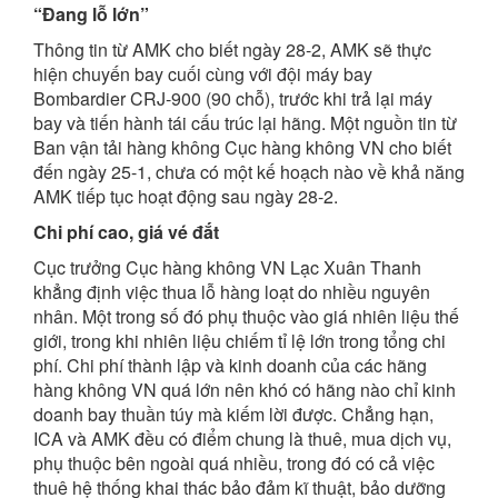
“Đang lỗ lớn”
Thông tin từ AMK cho biết ngày 28-2, AMK sẽ thực
hiện chuyến bay cuối cùng với đội máy bay
Bombardier CRJ-900 (90 chỗ), trước khi trả lại máy
bay và tiến hành tái cấu trúc lại hãng. Một nguồn tin từ
Ban vận tải hàng không Cục hàng không VN cho biết
đến ngày 25-1, chưa có một kế hoạch nào về khả năng
AMK tiếp tục hoạt động sau ngày 28-2.
Chi phí cao, giá vé đắt
Cục trưởng Cục hàng không VN Lạc Xuân Thanh
khẳng định việc thua lỗ hàng loạt do nhiều nguyên
nhân. Một trong số đó phụ thuộc vào giá nhiên liệu thế
giới, trong khi nhiên liệu chiếm tỉ lệ lớn trong tổng chi
phí. Chi phí thành lập và kinh doanh của các hãng
hàng không VN quá lớn nên khó có hãng nào chỉ kinh
doanh bay thuần túy mà kiếm lời được. Chẳng hạn,
ICA và AMK đều có điểm chung là thuê, mua dịch vụ,
phụ thuộc bên ngoài quá nhiều, trong đó có cả việc
thuê hệ thống khai thác bảo đảm kĩ thuật, bảo dưỡng