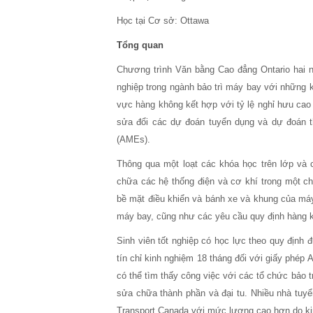
Học tại Cơ sở: Ottawa
Tổng quan
Chương trình Văn bằng Cao đẳng Ontario hai n
nghiệp trong ngành bảo trì máy bay với những ki
vực hàng không kết hợp với tỷ lệ nghỉ hưu cao
sửa đổi các dự đoán tuyển dụng và dự đoán t
(AMEs).
Thông qua một loạt các khóa học trên lớp và 
chữa các hệ thống điện và cơ khí trong một ch
bề mặt điều khiển và bánh xe và khung của máy
máy bay, cũng như các yêu cầu quy định hàng 
Sinh viên tốt nghiệp có học lực theo quy định
tín chỉ kinh nghiệm 18 tháng đối với giấy phép
có thể tìm thấy công việc với các tổ chức bảo t
sửa chữa thành phần và đại tu. Nhiều nhà tuy
Transport Canada với mức lương cao hơn do kin