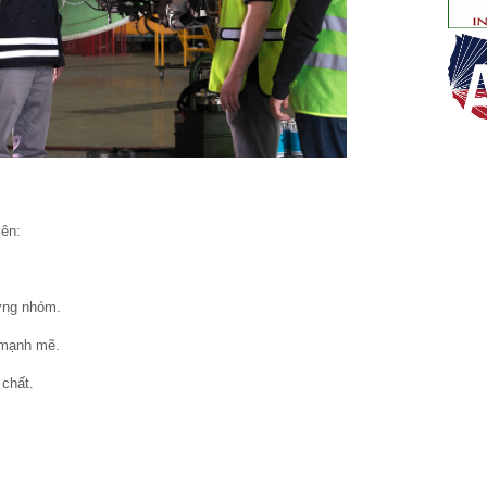
iên:
ờng nhóm.
 mạnh mẽ.
 chất.