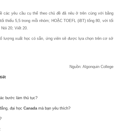
ề các yêu cầu cụ thể theo chủ đề đã nêu ở trên cùng với bằng
tối thiểu 5,5 trong mỗi nhóm; HOẶC TOEFL (iBT) tổng 80, với tối
 Nói 20; Viết 20.
số lượng xuất học có sẵn, ứng viên sẽ được lựa chọn trên cơ sở
Nguồn: Algonquin College
tiết
ác bước làm thủ tục?
 đẳng, đại học
Canada
mà bạn yêu thích?
?
: