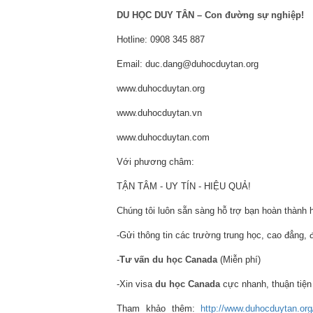
DU HỌC DUY TÂN – Con đường sự nghiệp!
Hotline: 0908 345 887
Email: duc.dang@duhocduytan.org
www.duhocduytan.org
www.duhocduytan.vn
www.duhocduytan.com
Với phương châm:
TẬN TÂM - UY TÍN - HIỆU QUẢ!
Chúng tôi luôn sẵn sàng hỗ trợ bạn hoàn thành
-Gửi thông tin các trường trung học, cao đẳng, 
-
Tư vấn du học Canada
(Miễn phí)
-Xin visa
du học Canada
cực nhanh, thuận tiện
Tham khảo thêm:
http://www.duhocduytan.org