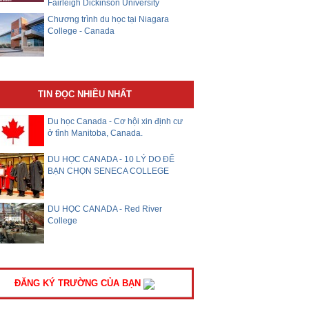
Fairleigh Dickinson University
Chương trình du học tại Niagara
College - Canada
TIN ĐỌC NHIỀU NHẤT
Du học Canada - Cơ hội xin định cư
ở tỉnh Manitoba, Canada.
DU HỌC CANADA - 10 LÝ DO ĐỂ
BẠN CHỌN SENECA COLLEGE
DU HỌC CANADA - Red River
College
ĐĂNG KÝ TRƯỜNG CỦA BẠN