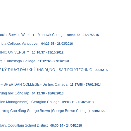
ocial Service Worker) – Mohawk College
09:43:32 - 15/07/2015
mbia College, Vancouver
04:29:25 - 28/03/2016
NIC UNIVERSITY
10:10:37 - 13/10/2012
tại Conestoga College
11:12:32 - 27/11/2020
 KỸ THUẬT DẦU KHÍ ỨNG DỤNG – SAIT POLYTECHNIC
09:36:15 -
sự – SHERIDAN COLLEGE - Du học Canada
11:37:58 - 27/01/2014
Trung học Công lập
04:12:38 - 18/02/2013
tion Management) - Georgian College
09:03:11 - 10/02/2013
 trường Cao đẳng George Brown (George Brown College)
04:51:20 -
ry, Coquitlam School District
08:30:14 - 24/04/2018