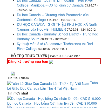
Du học Canada - Quản trị kinh doanh – Red River
College, Manitoba – Cơ hội định cư Canada
03:15:07 -
26/06/2013
Du học Canada – Chương trình Paramedic của
Centennial College
11:04:46 - 10/09/2014
DU HỌC CANADA - GIỚI THIỆU KHU HỌC XÁ North
Campus của Học viện HUMBER
07:26:01 - 12/11/2012
Du học Canada - Burnaby School District - Trung học
Burnaby South
08:43:09 - 18/02/2013
Kỹ thuật viên ô tô (Automotive Technician) tại Red
River College
03:40:05 - 26/01/2021
HỖ TRỢ TRỰC TUYẾN |
24/7:
0908 345 887
Đăng ký trường của bạn
Tin tiêu điểm
Tuần
Lễ Giáo Dục Canada Lần Thứ 4 Tại Việt Nam
Tin mới nhất
Du học Canada - Học bổng Cử nhân lên đến CAD $10,000