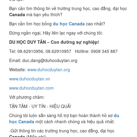
Bạn cần tìm thông tin về trường trung học, cao đẳng, đại học
Canada
mà bạn yêu thích?
Bạn cần tìm học bổng
du học Canada
cao nhất?
Đừng ngần ngại, Hãy liên lạc ngay với chúng tôi:
DU HỌC DUY TÂN – Con đường sự nghiệp!
Tel: 08.62910956, 08.62910957 Hotline: 0908 345 887
Email: duc.dang@duhocduytan.org
Website:
www.duhocduytan.org
www.duhocduytan.vn
www.duhocduytan.com
Với phương châm:
TẬN TÂM - UY TÍN - HIỆU QUẢ!
Chúng tôi luôn sẵn sàng hỗ trợ bạn hoàn thành hồ sơ
du
học Canada
một cách nhanh chóng và hiệu quả nhất:
-Gửi thông tin các trường trung học, cao đẳng, đại học
Canada
(Miễn phí)