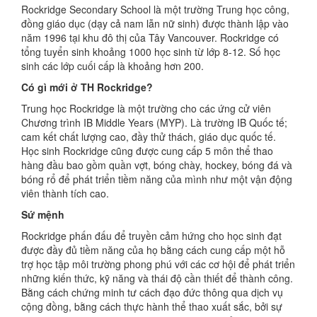
Rockridge Secondary School là một trường Trung học công,
đồng giáo dục (dạy cả nam lẫn nữ sinh) được thành lập vào
năm 1996 tại khu đô thị của Tây Vancouver. Rockridge có
tổng tuyển sinh khoảng 1000 học sinh từ lớp 8-12. Số học
sinh các lớp cuối cấp là khoảng hơn 200.
Có gì mới ở TH Rockridge?
Trung học Rockridge là một trường cho các ứng cử viên
Chương trình IB Middle Years (MYP). Là trường IB Quốc tế;
cam kết chất lượng cao, đầy thử thách, giáo dục quốc tế.
Học sinh Rockridge cũng được cung cấp 5 môn thể thao
hàng đầu bao gồm quần vợt, bóng chày, hockey, bóng đá và
bóng rổ để phát triển tiềm năng của mình như một vận động
viên thành tích cao.
Sứ mệnh
Rockridge phấn đấu để truyền cảm hứng cho học sinh đạt
được đầy đủ tiềm năng của họ bằng cách cung cấp một hỗ
trợ học tập môi trường phong phú với các cơ hội để phát triển
những kiến ​​thức, kỹ năng và thái độ cần thiết để thành công.
Bằng cách chứng minh tư cách đạo đức thông qua dịch vụ
cộng đồng, bằng cách thực hành thể thao xuất sắc, bởi sự