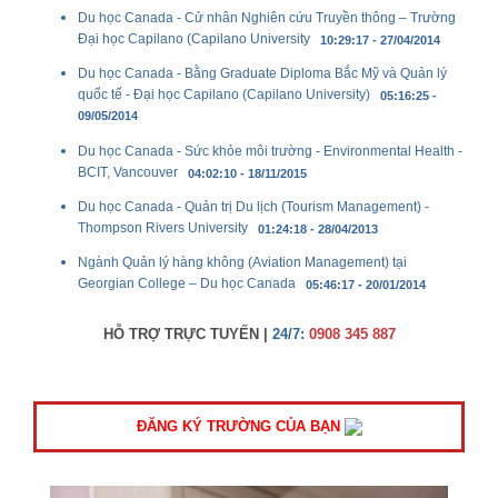
Du học Canada - Cử nhân Nghiên cứu Truyền thông – Trường
Đại học Capilano (Capilano University
10:29:17 - 27/04/2014
Du học Canada - Bằng Graduate Diploma Bắc Mỹ và Quản lý
quốc tế - Đại học Capilano (Capilano University)
05:16:25 -
09/05/2014
Du học Canada - Sức khỏe môi trường - Environmental Health -
BCIT, Vancouver
04:02:10 - 18/11/2015
Du học Canada - Quản trị Du lịch (Tourism Management) -
Thompson Rivers University
01:24:18 - 28/04/2013
Ngành Quản lý hàng không (Aviation Management) tại
Georgian College – Du học Canada
05:46:17 - 20/01/2014
HỖ TRỢ TRỰC TUYẾN |
24/7:
0908 345 887
ĐĂNG KÝ TRƯỜNG CỦA BẠN