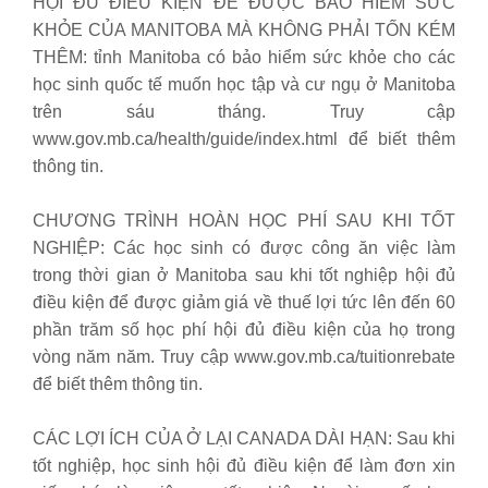
HỘI ĐỦ ĐIỀU KIỆN ĐỂ ĐƯỢC BẢO HIỂM SỨC
KHỎE CỦA MANITOBA MÀ KHÔNG PHẢI TỐN KÉM
THÊM: tỉnh Manitoba có bảo hiểm sức khỏe cho các
học sinh quốc tế muốn học tập và cư ngụ ở Manitoba
trên sáu tháng. Truy cập
www.gov.mb.ca/health/guide/index.html để biết thêm
thông tin.
CHƯƠNG TRÌNH HOÀN HỌC PHÍ SAU KHI TỐT
NGHIỆP: Các học sinh có được công ăn việc làm
trong thời gian ở Manitoba sau khi tốt nghiệp hội đủ
điều kiện để được giảm giá về thuế lợi tức lên đến 60
phần trăm số học phí hội đủ điều kiện của họ trong
vòng năm năm. Truy cập www.gov.mb.ca/tuitionrebate
để biết thêm thông tin.
CÁC LỢI ÍCH CỦA Ở LẠI CANADA DÀI HẠN: Sau khi
tốt nghiệp, học sinh hội đủ điều kiện để làm đơn xin