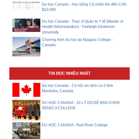
Du học Canada - Học bổng Cử nhân lên đến CAD
$10,000
Du học Canada - Thạc sĩ Quản trị Y tế (Master of
Health Administration) - Fairleigh Dickinson
University
Chương trình du học tại Niagara College -
Canada
TIN ĐỌC NHIỀU NHẤT
Du học Canada - Cơ hội xin định cư ở tỉnh
Manitoba, Canada.
DU HỌC CANADA - 10 LÝ DO ĐỂ BẠN CHỌN
SENECA COLLEGE
DU HỌC CANADA - Red River College