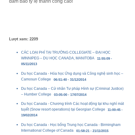
đảm bảo tỷ lệ thành công cao!
Lượt xem: 2209
CÁC LOẠI PHÍ TẠI TRƯỜNG COLLEGIATE – ĐẠI HỌC
WINNIPEG – DU HỌC CANADA, MANITOBA
11:55:09 -
05/11/2013
Du học Canada - Hóa học Ứng dụng và Công nghệ sinh học –
Camosun College
06:51:40 - 31/12/2014
Du học Canada – Cử nhân Tư pháp Hình sự (Criminal Justice)
– Humber College
03:05:00 - 17/07/2014
Du học Canada - Chương trình Các hoạt động tại khu nghỉ mát
tuyết (Snow resort operations) tại Georgian College
11:00:45 -
19/02/2014
Du học Canada - Học bổng Trung học Canada - Birmingham
International College of Canada
01:58:21 - 21/11/2015