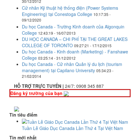
30/12/2012
Cử nhân Kỹ thuật hệ thống điện (Power Systems
Engineering) tại Conestoga College
10:17:35 -
09/12/2020
Du học Canada - Trường Kinh doanh của Algonquin
College
12:43:19 - 16/07/2013
DU HỌC CANADA – CHI PHÍ TẠI THE GREAT LAKES
COLLEGE OF TORONTO
09:27:21 - 17/12/2015
Du học Canada - Kinh doanh (Marketing) - Fanshawe
College
03:25:14 - 31/12/2012
Du học Canada - Cử nhân Quản lý du lịch (tourism
management) tại Capilano University
05:34:23 -
21/02/2014
HỖ TRỢ TRỰC TUYẾN |
24/7:
0908 345 887
Đăng ký trường của bạn
Tin tiêu điểm
Tuần Lễ Giáo Dục Canada Lần Thứ 4 Tại Việt Nam
Tin mới nhất