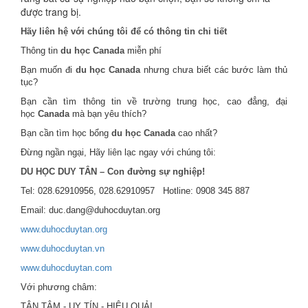
được trang bị.
Hãy liên hệ với chúng tôi để có thông tin chi tiết
Thông tin
du học Canada
miễn phí
Bạn muốn đi
du học Canada
nhưng chưa biết các bước làm thủ
tục?
Bạn cần tìm thông tin về trường trung học, cao đẳng, đại
học
Canada
mà bạn yêu thích?
Bạn cần tìm học bổng
du học Canada
cao nhất?
Đừng ngần ngại, Hãy liên lạc ngay với chúng tôi:
DU HỌC DUY TÂN – Con đường sự nghiệp!
Tel: 028.62910956, 028.62910957 Hotline: 0908 345 887
Email: duc.dang@duhocduytan.org
www.duhocduytan.org
www.duhocduytan.vn
www.duhocduytan.com
Với phương châm:
TẬN TÂM - UY TÍN - HIỆU QUẢ!