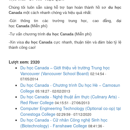
Chúng tôi luôn sẵn sàng hỗ trợ bạn hoàn thành hồ sơ
du học
Canada
một cách nhanh chóng và hiệu quả nhất:
-Gửi thông tin các trường trung học, cao đẳng, đại
học
Canada
(Miễn phí)
-Tư vấn chương trình
du học Canada
(Miễn phí)
-Xin visa
du học Canada
cực nhanh, thuận tiện và đảm bảo tỷ lệ
thành công cao!
Lượt xem: 2320
Du học Canada – Giới thiệu về trường Trung học
Vancouver (Vancouver School Board)
02:14:54 -
07/05/2014
Du học Canada - Chương trình Du học Hè – Camosun
College
05:18:27 - 02/02/2013
Du học Canada - Nghệ thuật ẩm thực (Culinary Arts) -
Red River College
04:15:51 - 27/06/2013
Computer Engineering Technology (Optional co-op) tại
Conestoga College
02:29:59 - 07/12/2020
Du học Canada - Cử nhân Công nghệ Sinh học
(Biotechnology) - Fanshawe College
08:41:36 -