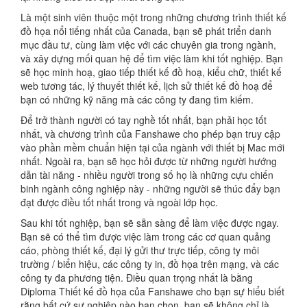
Là một sinh viên thuộc một trong những chương trình thiết kế
đồ họa nổi tiếng nhất của Canada, bạn sẽ phát triển danh
mục đầu tư, cùng làm việc với các chuyên gia trong ngành,
và xây dựng mối quan hệ để tìm việc làm khi tốt nghiệp. Bạn
sẽ học minh hoạ, giao tiếp thiết kế đồ hoạ, kiểu chữ, thiết kế
web tương tác, lý thuyết thiết kế, lịch sử thiết kế đồ hoạ để
bạn có những kỹ năng mà các công ty đang tìm kiếm.
Để trở thành người có tay nghề tốt nhất, bạn phải học tốt
nhất, và chương trình của Fanshawe cho phép bạn truy cập
vào phần mềm chuẩn hiện tại của ngành với thiết bị Mac mới
nhất. Ngoài ra, bạn sẽ học hỏi được từ những người hướng
dẫn tài năng - nhiều người trong số họ là những cựu chiến
binh ngành công nghiệp này - những người sẽ thúc đẩy bạn
đạt được điều tốt nhất trong và ngoài lớp học.
Sau khi tốt nghiệp, bạn sẽ sẵn sàng để làm việc được ngay.
Bạn sẽ có thể tìm được việc làm trong các cơ quan quảng
cáo, phòng thiết kế, đại lý gửi thư trực tiếp, công ty môi
trường / biển hiệu, các công ty in, đồ họa trên mạng, và các
công ty đa phương tiện. Điều quan trọng nhất là bằng
Diploma Thiết kế đồ họa của Fanshawe cho bạn sự hiểu biết
rằng bất cứ sự nghiệp nào bạn chọn, bạn sẽ không chỉ là