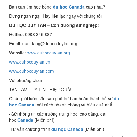
Bạn cần tìm học bổng
du học Canada
cao nhất?
Đừng ngần ngại, Hãy liên lạc ngay với chúng tôi:
DU HỌC DUY TÂN – Con đường sự nghiệp!
Hotline: 0908 345 887
Email: duc.dang@duhocduytan.org
Website:
www.duhocduytan.org
www.duhocduytan.vn
www.duhocduytan.com
Với phương châm:
TẬN TÂM - UY TÍN - HIỆU QUẢ!
Chúng tôi luôn sẵn sàng hỗ trợ bạn hoàn thành hồ sơ
du
học Canada
một cách nhanh chóng và hiệu quả nhất:
-Gửi thông tin các trường trung học, cao đẳng, đại
học
Canada
(Miễn phí)
-Tư vấn chương trình
du học Canada
(Miễn phí)