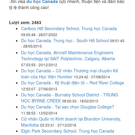
-Xin visa
du học Canada
cực nhanh, thuận tiện và đảm bảo
tỷ lệ thành công cao!
Lượt xem: 2463
Cariboo Hill Secondary School, Trung học Canada
09:05:48 - 28/07/2022
Du học Canada, Trung học - South Hill School
09:51:45
- 28/05/2015
Du học Canada, Aircraft Maintenance Engineers
Technology tại SAIT Polytechnic, Calgary, Alberta
07:53:55 - 20/12/2012
Du học Canada – Cử nhân Thương mại chuyên Kế
toán của Học Viện Humber
10:24:42 - 07/08/2014
Du học Canada - Kỹ thuật điện tử – Red River College
12:55:07 - 27/06/2013
Du học Canada - Burnaby School District - TRUNG
HỌC BYRNE CREEK
08:50:33 - 18/02/2013
Du học Canada - Tại sao chọn Douglas College?
11:38:52 - 12/02/2014
Cử nhân Quản trị Kinh doanh tại Brandon University,
Manitoba
02:33:31 - 27/12/2018
Elgin Park Secondary School, Trung học Canada