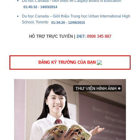
Du học Canada - Giới thiệu về Calgary Board of Education
01:45:32 - 14/03/2014
Du học Canada – Giới thiệu Trung học Urban International High
School, Toronto
01:34:20 - 12/06/2015
HỖ TRỢ TRỰC TUYẾN |
24/7:
0908 345 887
ĐĂNG KÝ TRƯỜNG CỦA BẠN