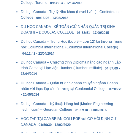
College, Toronto
09:38:04 - 12/04/2013
Du học Canada - Trợ lý Nha khoa (Level I và II) - Confederation
College
09:15:26 - 13/03/2018
DU HỌC CANADA - KẾ TOÁN (CỬ NHÂN QUẢN TRỊ KINH
DOANH) – DOUGLAS COLLEGE
06:33:51 - 17/09/2015
Du học Canada – Trung Học (Lớp 9 – Lớp 12) tại trường Trung
học Columbia International (Columbia International College)
04:12:42 - 22/04/2014
Du học Canada – Chương trình Diploma nâng cao ngành Lập
trình Game tại Học viện Humber (Humber Institute)
04:57:09 -
17/04/2014
Du học Canada – Quản trị kinh doanh chuyên ngành Doanh
nhân với thực tập có trả lương tại Centennial College
07:06:26
- 20/05/2014
Du học Canada – Kỹ thuật Hàng hải (Marine Engineering
Technician) – Georgian College
08:57:18 - 11/06/2015
HỌC TẬP TẠI CAMBRIAN COLLEGE với CƠ HỘI ĐỊNH CƯ
CANADA
01:56:30 - 12/02/2020