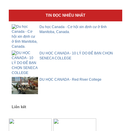
TIN ĐỌC NHIỀU NHẤT
Du học Canada - Cơ hội xin định cư ở tỉnh
Manitoba, Canada.
DU HỌC CANADA - 10 LÝ DO ĐỂ BẠN CHỌN
SENECA COLLEGE
DU HỌC CANADA - Red River College
Liên kết