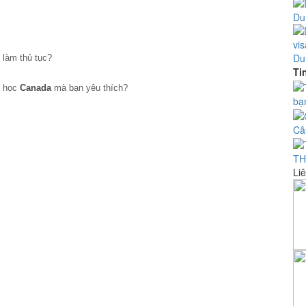
Du
Du
làm thủ tục?
Ti
i học
Canada
mà bạn yêu thích?
bạ
Câ
TH
Liê