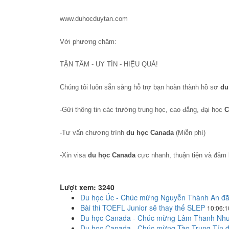
www.duhocduytan.com
Với phương châm:
TẬN TÂM - UY TÍN - HIỆU QUẢ!
Chúng tôi luôn sẵn sàng hỗ trợ bạn hoàn thành hồ sơ
du
-Gửi thông tin các trường trung học, cao đẳng, đại học
C
-Tư vấn chương trình
du học Canada
(Miễn phí)
-Xin visa
du học Canada
cực nhanh, thuận tiện và đảm b
Lượt xem: 3240
Du học Úc - Chúc mừng Nguyễn Thành An đã 
Bài thi TOEFL Junior sẽ thay thế SLEP
10:06:1
Du học Canada - Chúc mừng Lâm Thanh Như 
Du học Canada - Chúc mừng Tào Trung Tín đ