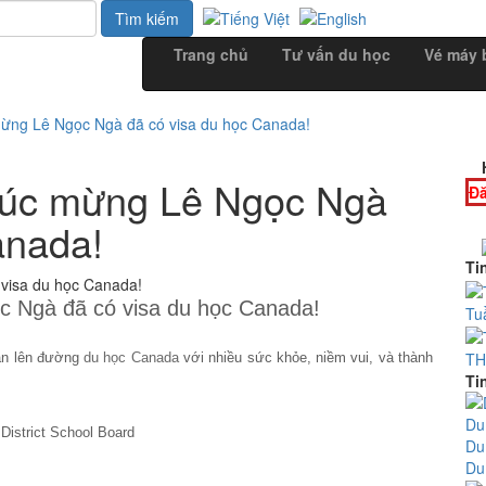
Trang chủ
Tư vấn du học
Vé máy 
ừng Lê Ngọc Ngà đã có visa du học Canada!
húc mừng Lê Ngọc Ngà
Đă
anada!
Ti
 Ngà đã có visa du học Canada!
Tu
TH
an lên đường
du học Canada
với nhiều sức khỏe, niềm vui, và thành
Ti
District School Board
Du
Du