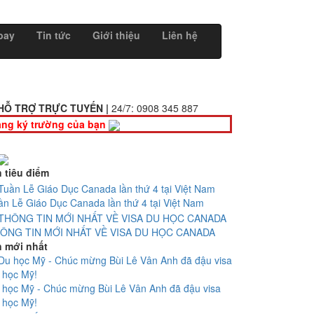
bay
Tin tức
Giới thiệu
Liên hệ
HỖ TRỢ TRỰC TUYẾN |
24/7:
0908 345 887
ng ký trường của bạn
n tiêu điểm
ần Lễ Giáo Dục Canada lần thứ 4 tại Việt Nam
ÔNG TIN MỚI NHẤT VỀ VISA DU HỌC CANADA
n mới nhất
 học Mỹ - Chúc mừng Bùi Lê Vân Anh đã đậu visa
 học Mỹ!