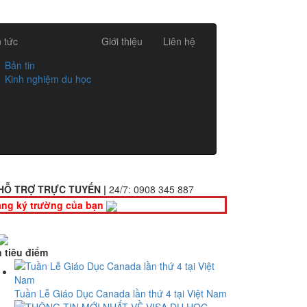
n tức
Giới thiệu
Liên hệ
Bản tin
Kinh nghiệm du học
HỖ TRỢ TRỰC TUYẾN |
24/7:
0908 345 887
ng ký trường của bạn
n tiêu điểm
Tuần Lễ Giáo Dục Canada lần thứ 4 tại Việt Nam