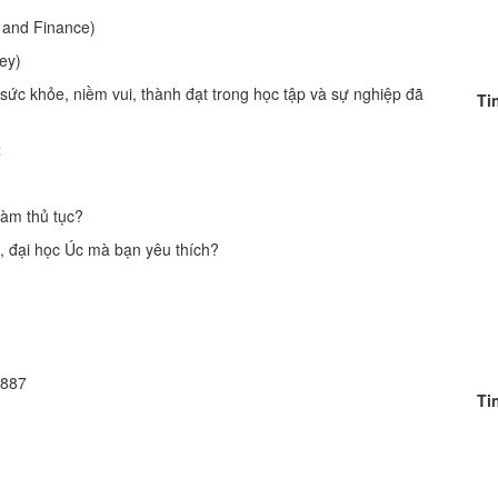
 and Finance)
ey)
ức khỏe, niềm vui, thành đạt trong học tập và sự nghiệp đã
Ti
t
làm thủ tục?
g, đại học Úc mà bạn yêu thích?
 887
Ti