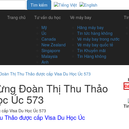
Trang chủ
Tư vấn du học
Vé máy bay
Ti
Mỹ
Hãng máy bay
Úc
Tin tức hàng không
Canada
Vé máy bay trong nước
New Zealand
Vé máy bay quốc tế
Singapore
Tin Khuyến mãi
Malaysia
Tin Hàng không
Anh
Đoàn Thị Thu Thảo được cấp Visa Du Học Úc 573
ừng Đoàn Thị Thu Thảo
Đă
ọc Úc 573
Ti
u Thảo được cấp Visa Du Học Úc