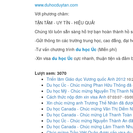
www.duhocduytan.com
Với phương châm:
TẬN TÂM - UY TÍN - HIỆU QUẢ!
Chúng tôi luôn sẵn sàng hỗ trợ bạn hoàn thành hồ 
-Gửi thông tin các trường trung học, cao đẳng, đại 
-Tư vấn chương trình
du học Úc
(Miễn phí)
-Xin visa
du học Úc
cực nhanh, thuận tiện và đảm b
Lượt xem: 3070
Triển lãm Giáo dục Vương quốc Anh 2012
10:
Du học Úc - Chúc mừng Phan Hữu Thông đã c
Du học Mỹ - Chúc mừng Nguyễn Thị Thanh N
Cách thức nộp đơn xin visa Anh
07:03:07 - 03/0
Xin chúc mừng anh Trương Thế Nhân đã được
Du học Canada - Chúc mừng Văn Thị Diễm Ny
Du học Canada - Chúc mừng Lê Thanh Toàn 
Du học Úc - Chúc mừng Nguyễn Thành An đã 
Du học Canada - Chúc mừng Lâm Thanh Như 
Chúc mừng Trần Việt Quân được cấp visa du