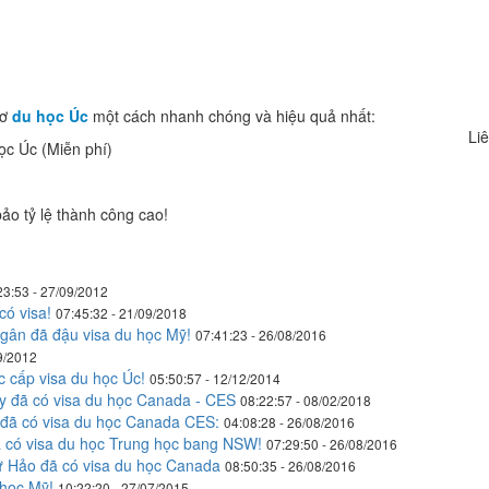
sơ
du học Úc
một cách nhanh chóng và hiệu quả nhất:
Liê
học Úc (Miễn phí)
ảo tỷ lệ thành công cao!
23:53 - 27/09/2012
ó visa!
07:45:32 - 21/09/2018
gân đã đậu visa du học Mỹ!
07:41:23 - 26/08/2016
9/2012
 cấp visa du học Úc!
05:50:57 - 12/12/2014
 đã có visa du học Canada - CES
08:22:57 - 08/02/2018
đã có visa du học Canada CES:
04:08:28 - 26/08/2016
có visa du học Trung học bang NSW!
07:29:50 - 26/08/2016
Hảo đã có visa du học Canada
08:50:35 - 26/08/2016
 học Mỹ!
10:22:20 - 27/07/2015