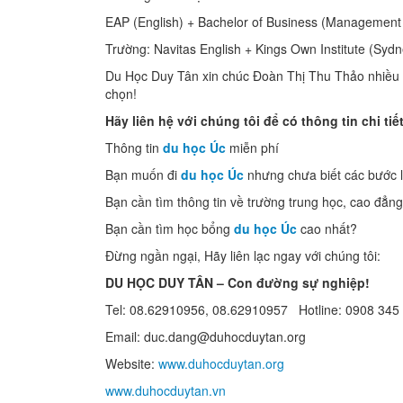
EAP (English) + Bachelor of Business (Management
Trường: Navitas English + Kings Own Institute (Sydn
Du Học Duy Tân xin chúc Đoàn Thị Thu Thảo nhiều s
chọn!
Hãy liên hệ với chúng tôi để có thông tin chi tiế
Thông tin
du học Úc
miễn phí
Bạn muốn đi
du học Úc
nhưng chưa biết các bước 
Bạn cần tìm thông tin về trường trung học, cao đẳn
Bạn cần tìm học bổng
du học Úc
cao nhất?
Đừng ngần ngại, Hãy liên lạc ngay với chúng tôi:
DU HỌC DUY TÂN – Con đường sự nghiệp!
Tel: 08.62910956, 08.62910957 Hotline: 0908 345
Email: duc.dang@duhocduytan.org
Website:
www.duhocduytan.org
www.duhocduytan.vn