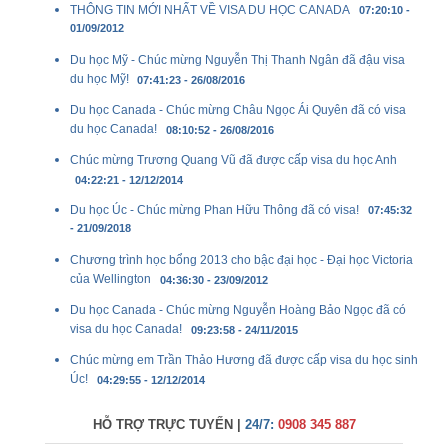
THÔNG TIN MỚI NHẤT VỀ VISA DU HỌC CANADA
07:20:10 -
01/09/2012
Du học Mỹ - Chúc mừng Nguyễn Thị Thanh Ngân đã đậu visa
du học Mỹ!
07:41:23 - 26/08/2016
Du học Canada - Chúc mừng Châu Ngọc Ái Quyên đã có visa
du học Canada!
08:10:52 - 26/08/2016
Chúc mừng Trương Quang Vũ đã được cấp visa du học Anh
04:22:21 - 12/12/2014
Du học Úc - Chúc mừng Phan Hữu Thông đã có visa!
07:45:32
- 21/09/2018
Chương trình học bổng 2013 cho bậc đại học - Đại học Victoria
của Wellington
04:36:30 - 23/09/2012
Du học Canada - Chúc mừng Nguyễn Hoàng Bảo Ngọc đã có
visa du học Canada!
09:23:58 - 24/11/2015
Chúc mừng em Trần Thảo Hương đã được cấp visa du học sinh
Úc!
04:29:55 - 12/12/2014
HỖ TRỢ TRỰC TUYẾN |
24/7:
0908 345 887