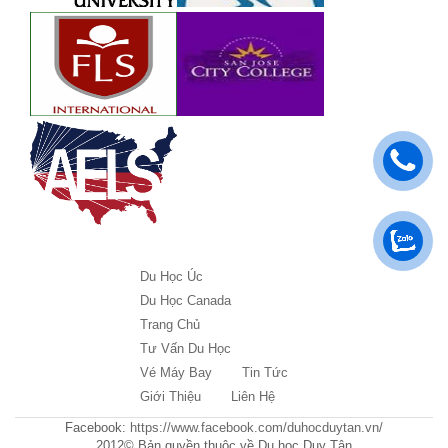
Du Học Úc
Du Học Canada
Trang Chủ
Tư Vấn Du Học
Vé Máy Bay
Tin Tức
Giới Thiệu
Liên Hệ
Facebook:
https://www.facebook.com/duhocduytan.vn/
2012© Bản quyền thuộc về Du học Duy Tân