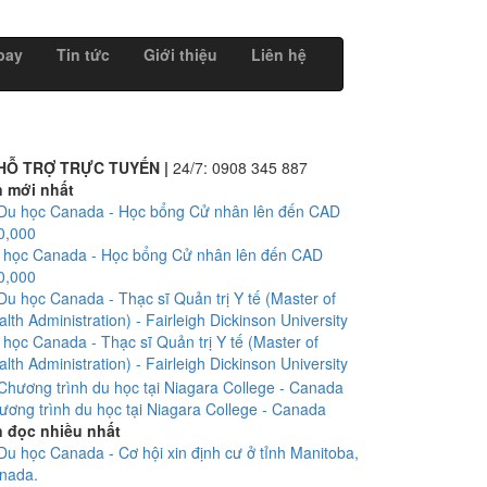
bay
Tin tức
Giới thiệu
Liên hệ
HỖ TRỢ TRỰC TUYẾN |
24/7:
0908 345 887
n mới nhất
 học Canada - Học bổng Cử nhân lên đến CAD
0,000
 học Canada - Thạc sĩ Quản trị Y tế (Master of
lth Administration) - Fairleigh Dickinson University
ương trình du học tại Niagara College - Canada
n đọc nhiều nhất