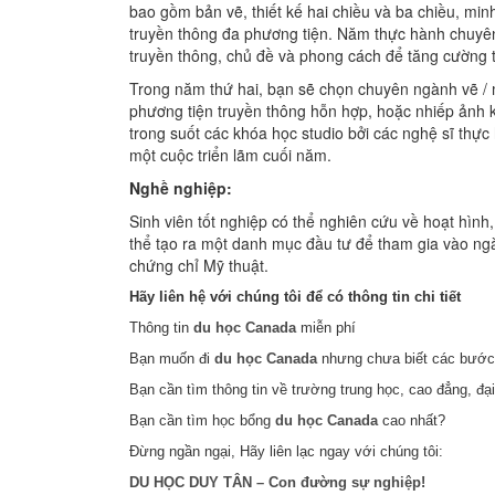
bao gồm bản vẽ, thiết kế hai chiều và ba chiều, minh
truyền thông đa phương tiện. Năm thực hành chuyê
truyền thông, chủ đề và phong cách để tăng cường t
Trong năm thứ hai, bạn sẽ chọn chuyên ngành vẽ / mi
phương tiện truyền thông hỗn hợp, hoặc nhiếp ảnh 
trong suốt các khóa học studio bởi các nghệ sĩ thự
một cuộc triển lãm cuối năm.
Nghề nghiệp:
Sinh viên tốt nghiệp có thể nghiên cứu về hoạt hình
thể tạo ra một danh mục đầu tư để tham gia vào ngà
chứng chỉ Mỹ thuật.
Hãy liên hệ với chúng tôi để có thông tin chi tiết
Thông tin
du học Canada
miễn phí
Bạn muốn đi
du học Canada
nhưng chưa biết các bước 
Bạn cần tìm thông tin về trường trung học, cao đẳng, đạ
Bạn cần tìm học bổng
du học Canada
cao nhất?
Đừng ngần ngại, Hãy liên lạc ngay với chúng tôi:
DU HỌC DUY TÂN – Con đường sự nghiệp!