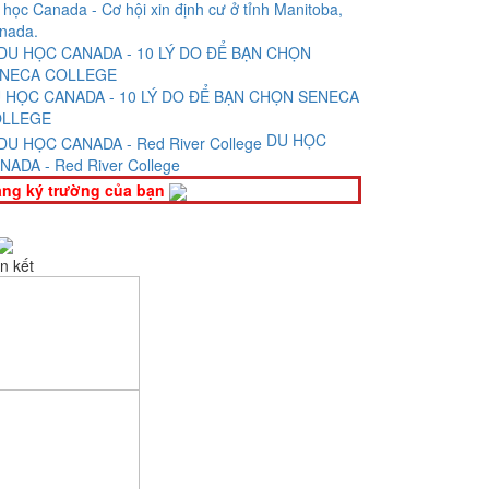
 học Canada - Cơ hội xin định cư ở tỉnh Manitoba,
nada.
 HỌC CANADA - 10 LÝ DO ĐỂ BẠN CHỌN SENECA
LLEGE
DU HỌC
NADA - Red River College
ng ký trường của bạn
n kết