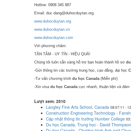
Hotline: 0908 345 887
Email: duc.dang@duhocduytan.org
www.duhocduytan.org
www.duhocduytan.vn
www.duhocduytan.com
Với phương châm:
TẬN TÂM - UY TÍN - HIỆU QUẢ!
Chúng tôi luôn sẵn sàng hỗ trợ bạn hoàn thành hồ sơ
du
-Gửi thông tin các trường trung học, cao đẳng, đại học
C
-Tư vấn chương trình
du học Canada
(Miễn phí)
-Xin visa
du học Canada
cực nhanh, thuận tiện và đảm b
Lượt xem: 2510
Langley Fine Arts School, Canada
08:57:11 - 1
Construction Engineering Technology - Fans
Cập nhật thông tin trường Humber College
03
Du học Canada, Trung học - David Thompson
Du học Canada - Chương trình Anh ngữ Chuyê