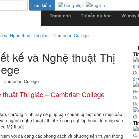
Trang chủ
Tư vấn du học
Vé máy 
ế và Nghệ thuật Thị giác – Cambrian College
ết kế và Nghệ thuật Thị
Ti
lege
Du
$1
 thuật Thị giác
– Cambrian College
Du
Hea
 tập, chương trình này sẽ giúp bạn chuẩn bị một danh mục đầu
Ch
vào ngành nghệ thuật / thiết kế công nghiệp hoặc để nhập vào
Ti
ree Mỹ thuật
ghiệm với đa dạng các phong cách và phương tiện truyền thông