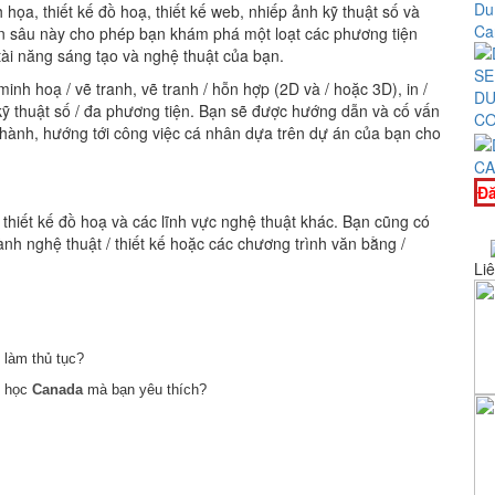
Du
 họa, thiết kế đồ hoạ, thiết kế web, nhiếp ảnh kỹ thuật số và
Ca
n sâu này cho phép bạn khám phá một loạt các phương tiện
ài năng sáng tạo và nghệ thuật của bạn.
nh hoạ / vẽ tranh, vẽ tranh / hỗn hợp (2D và / hoặc 3D), in /
DU
kỹ thuật số / đa phương tiện. Bạn sẽ được hướng dẫn và cố vấn
CO
c hành, hướng tới công việc cá nhân dựa trên dự án của bạn cho
CA
Đă
, thiết kế đồ hoạ và các lĩnh vực nghệ thuật khác. Bạn cũng có
nh nghệ thuật / thiết kế hoặc các chương trình văn bằng /
Liê
làm thủ tục?
i học
Canada
mà bạn yêu thích?