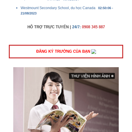
Westmount Secondary School, du học Canada
02:50:06 -
21/08/2023
HỖ TRỢ TRỰC TUYẾN |
24/7:
0908 345 887
ĐĂNG KÝ TRƯỜNG CỦA BẠN