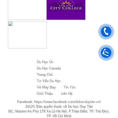
Du Học Úc
Du Học Canada
Trang Chủ
Tư Vấn Du Học
Vé Máy Bay
Tin Tức
Giới Thiệu
Liên Hệ
Facebook:
https://www.facebook.com/duhocduytan.vn/
2012© Bản quyền thuộc về Du học Duy Tân
ĐC: Masteri An Phú 179 Xa Lộ Hà Nội, P.Thảo Điền, TP. Thủ Đức,
TP. Hồ Chi Minh