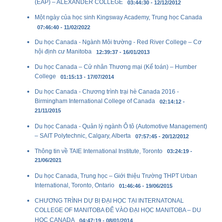
(EAP) – ALEXANDER COLLEGE
03:44:30 - 12/12/2012
Một ngày của học sinh Kingsway Academy, Trung học Canada
07:46:40 - 11/02/2022
Du học Canada - Ngành Môi trường - Red River College – Cơ
hội định cư Manitoba
12:39:37 - 16/01/2013
Du học Canada – Cử nhân Thương mại (Kế toán) – Humber
College
01:15:13 - 17/07/2014
Du học Canada - Chương trình trại hè Canada 2016 -
Birmingham International College of Canada
02:14:12 -
21/11/2015
Du học Canada - Quản lý ngành Ô tô (Automotive Management)
– SAIT Polytechnic, Calgary, Alberta
07:57:45 - 20/12/2012
Thông tin về TAIE International Institute, Toronto
03:24:19 -
21/06/2021
Du học Canada, Trung học – Giới thiệu Trường THPT Urban
International, Toronto, Ontario
01:46:46 - 19/06/2015
CHƯƠNG TRÌNH DỰ BỊ ĐẠI HỌC TẠI INTERNATONAL
COLLEGE OF MANITOBA ĐỂ VÀO ĐẠI HỌC MANITOBA – DU
HỌC CANADA
04:47:19 - 08/01/2014