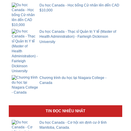
Du học Canada - Học bổng Cử nhân lên đến CAD
$10,000
Du học Canada - Thạc sĩ Quản trị Y tế (Master of
Health Administration) - Fairleigh Dickinson
University
Chương trình du học tại Niagara College -
Canada
TIN ĐỌC NHIỀU NHẤT
Du học Canada - Cơ hội xin định cư ở tỉnh
Manitoba, Canada.