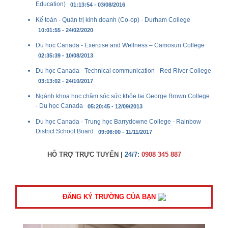
Education)
01:13:54 - 03/08/2016
Kế toán - Quản trị kinh doanh (Co-op) - Durham College
10:01:55 - 24/02/2020
Du học Canada - Exercise and Wellness – Camosun College
02:35:39 - 10/08/2013
Du học Canada - Technical communication - Red River College
03:13:02 - 24/10/2017
Ngành khoa học chăm sóc sức khỏe tại George Brown College
- Du học Canada
05:20:45 - 12/09/2013
Du học Canada - Trung học Barrydowne College - Rainbow
District School Board
09:06:00 - 11/11/2017
HỖ TRỢ TRỰC TUYẾN |
24/7:
0908 345 887
ĐĂNG KÝ TRƯỜNG CỦA BẠN