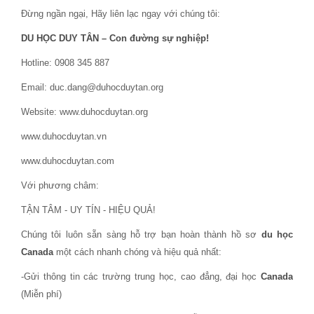
Đừng ngần ngại, Hãy liên lạc ngay với chúng tôi:
DU HỌC DUY TÂN – Con đường sự nghiệp!
Hotline: 0908 345 887
Email: duc.dang@duhocduytan.org
Website: www.duhocduytan.org
www.duhocduytan.vn
www.duhocduytan.com
Với phương châm:
TẬN TÂM - UY TÍN - HIỆU QUẢ!
Chúng tôi luôn sẵn sàng hỗ trợ bạn hoàn thành hồ sơ
du học
Canada
một cách nhanh chóng và hiệu quả nhất:
-Gửi thông tin các trường trung học, cao đẳng, đại học
Canada
(Miễn phí)