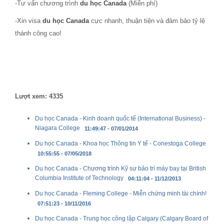
-Tư vấn chương trình
du học Canada
(Miễn phí)
-Xin visa
du học Canada
cực nhanh, thuận tiện và đảm bảo tỷ lệ
thành công cao!
Lượt xem: 4335
Du học Canada - Kinh doanh quốc tế (International Business) -
Niagara College
11:49:47 - 07/01/2014
Du học Canada - Khoa học Thông tin Y tế - Conestoga College
10:55:55 - 07/05/2018
Du học Canada - Chương trình Kỹ sư bảo trì máy bay tại British
Columbia Institute of Technology
04:11:04 - 11/12/2013
Du học Canada - Fleming College - Miễn chứng minh tài chính!
07:51:23 - 10/11/2016
Du học Canada - Trung học công lập Calgary (Calgary Board of