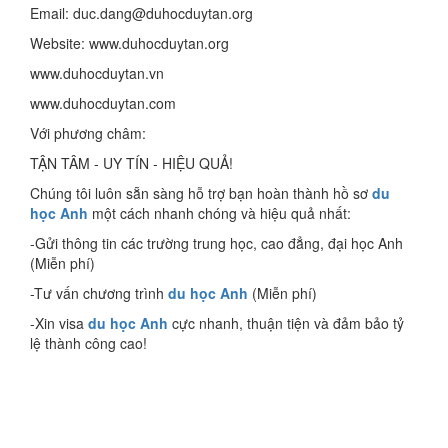
Email: duc.dang@duhocduytan.org
Website: www.duhocduytan.org
www.duhocduytan.vn
www.duhocduytan.com
Với phương châm:
TẬN TÂM - UY TÍN - HIỆU QUẢ!
Chúng tôi luôn sẵn sàng hỗ trợ bạn hoàn thành hồ sơ
du
học Anh
một cách nhanh chóng và hiệu quả nhất:
-Gửi thông tin các trường trung học, cao đẳng, đại học Anh
(Miễn phí)
-Tư vấn chương trình
du học Anh
(Miễn phí)
-Xin visa
du học Anh
cực nhanh, thuận tiện và đảm bảo tỷ
lệ thành công cao!