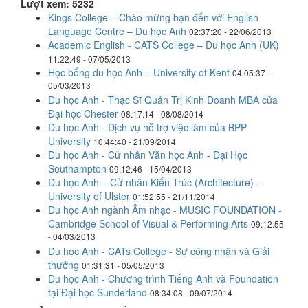
Lượt xem: 5232
Kings College – Chào mừng bạn đến với English
Language Centre – Du học Anh
02:37:20 - 22/06/2013
Academic English - CATS College – Du học Anh (UK)
11:22:49 - 07/05/2013
Học bổng du học Anh – University of Kent
04:05:37 -
05/03/2013
Du học Anh - Thạc Sĩ Quản Trị Kinh Doanh MBA của
Đại học Chester
08:17:14 - 08/08/2014
Du học Anh - Dịch vụ hỗ trợ việc làm của BPP
University
10:44:40 - 21/09/2014
Du học Anh - Cử nhân Văn học Anh - Đại Học
Southampton
09:12:46 - 15/04/2013
Du học Anh – Cử nhân Kiến Trúc (Architecture) –
University of Ulster
01:52:55 - 21/11/2014
Du học Anh ngành Âm nhạc - MUSIC FOUNDATION -
Cambridge School of Visual & Performing Arts
09:12:55
- 04/03/2013
Du học Anh - CATs College - Sự công nhận và Giải
thưởng
01:31:31 - 05/05/2013
Du học Anh - Chương trình Tiếng Anh và Foundation
tại Đại học Sunderland
08:34:08 - 09/07/2014