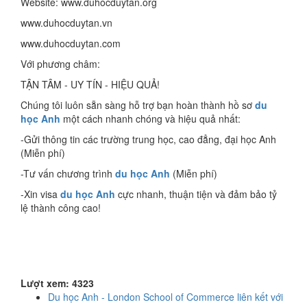
Website: www.duhocduytan.org
www.duhocduytan.vn
www.duhocduytan.com
Với phương châm:
TẬN TÂM - UY TÍN - HIỆU QUẢ!
Chúng tôi luôn sẵn sàng hỗ trợ bạn hoàn thành hồ sơ
du
học Anh
một cách nhanh chóng và hiệu quả nhất:
-Gửi thông tin các trường trung học, cao đẳng, đại học Anh
(Miễn phí)
-Tư vấn chương trình
du học Anh
(Miễn phí)
-Xin visa
du học Anh
cực nhanh, thuận tiện và đảm bảo tỷ
lệ thành công cao!
Lượt xem: 4323
Du học Anh - London School of Commerce liên kết với