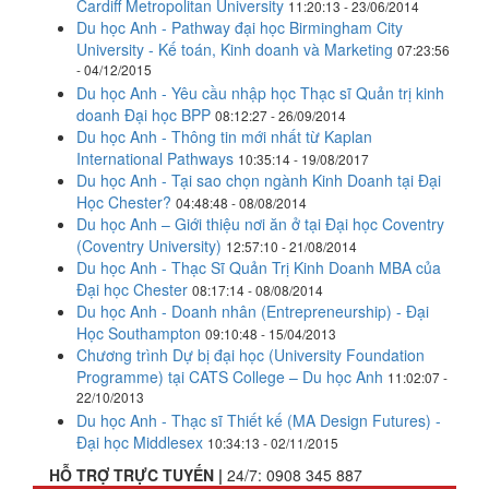
Cardiff Metropolitan University
11:20:13 - 23/06/2014
Du học Anh - Pathway đại học Birmingham City
University - Kế toán, Kinh doanh và Marketing
07:23:56
- 04/12/2015
Du học Anh - Yêu cầu nhập học Thạc sĩ Quản trị kinh
doanh Đại học BPP
08:12:27 - 26/09/2014
Du học Anh - Thông tin mới nhất từ Kaplan
International Pathways
10:35:14 - 19/08/2017
Du học Anh - Tại sao chọn ngành Kinh Doanh tại Đại
Học Chester?
04:48:48 - 08/08/2014
Du học Anh – Giới thiệu nơi ăn ở tại Đại học Coventry
(Coventry University)
12:57:10 - 21/08/2014
Du học Anh - Thạc Sĩ Quản Trị Kinh Doanh MBA của
Đại học Chester
08:17:14 - 08/08/2014
Du học Anh - Doanh nhân (Entrepreneurship) - Đại
Học Southampton
09:10:48 - 15/04/2013
Chương trình Dự bị đại học (University Foundation
Programme) tại CATS College – Du học Anh
11:02:07 -
22/10/2013
Du học Anh - Thạc sĩ Thiết kế (MA Design Futures) -
Đại học Middlesex
10:34:13 - 02/11/2015
HỖ TRỢ TRỰC TUYẾN |
24/7:
0908 345 887