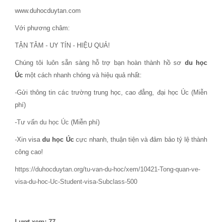
www.duhocduytan.com
Với phương châm:
TẬN TÂM - UY TÍN - HIỆU QUẢ!
Chúng tôi luôn sẵn sàng hỗ trợ bạn hoàn thành hồ sơ
du học
Úc
một cách nhanh chóng và hiệu quả nhất:
-Gửi thông tin các trường trung học, cao đẳng, đại học Úc (Miễn
phí)
-
Tư vấn du học Úc
(Miễn phí)
-Xin visa
du học Úc
cực nhanh, thuận tiện và đảm bảo tỷ lệ thành
công cao!
https://duhocduytan.org/tu-van-du-hoc/xem/10421-Tong-quan-ve-
visa-du-hoc-Uc-Student-visa-Subclass-500
Lượt xem: 77