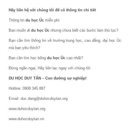
Hãy liên hệ với chúng tôi để có thông tin chi tiết
Thông tin
du học Úc
miễn phí
Bạn muốn đi
du học Úc
nhưng chưa biết các bước làm thủ tục?
Bạn cần tìm thông tin về trường trung học, cao đẳng, đại học Úc
mà bạn yêu thích?
Bạn cần tìm học bổng
du học Úc
cao nhất?
Đừng ngần ngại, Hãy liên lạc ngay với chúng tôi:
DU HỌC DUY TÂN – Con đường sự nghiệp!
Hotline: 0908 345 887
Email: duc.dang@duhocduytan.org
www.duhocduytan.org
www.duhocduytan.vn