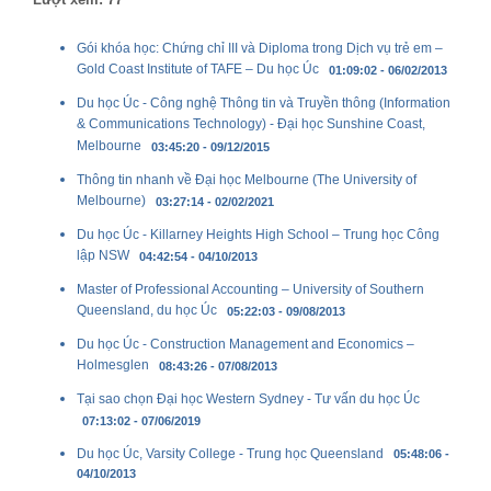
Gói khóa học: Chứng chỉ III và Diploma trong Dịch vụ trẻ em –
Gold Coast Institute of TAFE – Du học Úc
01:09:02 - 06/02/2013
Du học Úc - Công nghệ Thông tin và Truyền thông (Information
& Communications Technology) - Đại học Sunshine Coast,
Melbourne
03:45:20 - 09/12/2015
Thông tin nhanh về Đại học Melbourne (The University of
Melbourne)
03:27:14 - 02/02/2021
Du học Úc - Killarney Heights High School – Trung học Công
lập NSW
04:42:54 - 04/10/2013
Master of Professional Accounting – University of Southern
Queensland, du học Úc
05:22:03 - 09/08/2013
Du học Úc - Construction Management and Economics –
Holmesglen
08:43:26 - 07/08/2013
Tại sao chọn Đại học Western Sydney - Tư vấn du học Úc
07:13:02 - 07/06/2019
Du học Úc, Varsity College - Trung học Queensland
05:48:06 -
04/10/2013