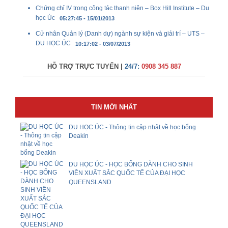
Chứng chỉ IV trong công tác thanh niên – Box Hill Institute – Du
học Úc
05:27:45 - 15/01/2013
Cử nhân Quản lý (Danh dự) ngành sự kiện và giải trí – UTS –
DU HỌC ÚC
10:17:02 - 03/07/2013
HỖ TRỢ TRỰC TUYẾN |
24/7:
0908 345 887
TIN MỚI NHẤT
DU HỌC ÚC - Thông tin cập nhật về học bổng
Deakin
DU HỌC ÚC - HỌC BỔNG DÀNH CHO SINH
VIÊN XUẤT SẮC QUỐC TẾ CỦA ĐẠI HỌC
QUEENSLAND