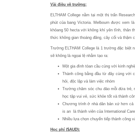
Vài điều về trường:
ELTHAM College nằm tại một thị trấn Research
phút của bang Victoria. Melbourn được xem là
khỏang 50 hecta với không khí yên tĩnh, thân t
thức không gian thoáng đãng, cây cối và thậm ch
Trường ELTHAM College là 1 trường đặc biệt nâ
sẽ không là ngọai lệ nhằm tạo ra:
Một gia đình tòan cầu cùng với kinh nghi
Thành công bằng đầu từ đây cùng với ch
hỏi, độc lập và làm việc nhóm
Trường chăm sóc chu đáo mỗi đứa trẻ, mỗ
học tập vui vẻ, sức khỏe tốt và thành côn
Chương trình ở nhà dân bản xứ hơn cả 
is an là thành viên của International Car
Nhiều lựa chọn chuyển tiếp thành công v
Học phí ($AUD):