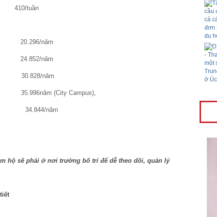
: 410/tuần
0.296/năm
4.852/năm
28/năm
năm (City Campus),
34.844/năm
 hộ sẽ phải ở nơi trường bố trí để dễ theo dõi, quản lý
tiết