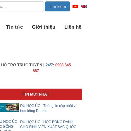
Tin tức
Giới thiệu
Liên hệ
HỖ TRỢ TRỰC TUYẾN |
24/7:
0908 345
887
TIN MỚI NHẤT
DU HỌC ÚC - Thông tin cập nhật về
học bổng Deakin
DU HỌC ÚC - HỌC BỔNG DÀNH
CHO SINH VIÊN XUẤT SẮC QUỐC