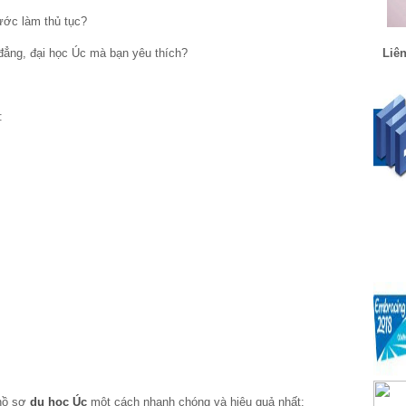
ớc làm thủ tục?
Liên
 đẳng, đại học Úc mà bạn yêu thích?
:
 hồ sơ
du học Úc
một cách nhanh chóng và hiệu quả nhất: