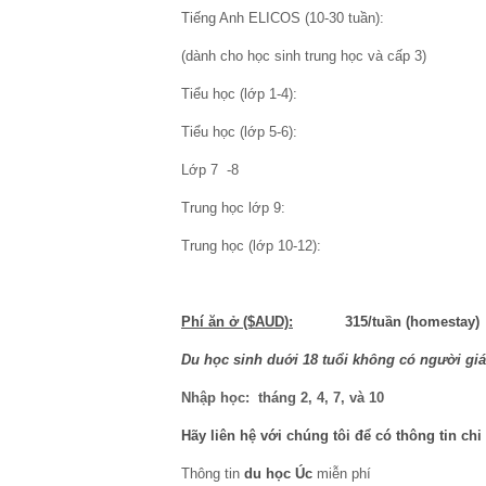
Tiếng Anh ELICOS (10-30 tuần)
(dành cho học sinh trung học và cấp 3)
Tiểu học (lớp 1-4): 2
Tiểu học (lớp 5-6): 2
Lớp 7 -8 30.8
Trung học lớp 9: 35.996
Trung học (lớp 10-12): 
Phí ăn ở ($AUD):
315/tuần (homestay)
Du học sinh duới 18 tuổi không có người giám
Nhập học: tháng 2, 4, 7, và 10
Hãy liên hệ với chúng tôi để có thông tin chi 
Thông tin
du học Úc
miễn phí