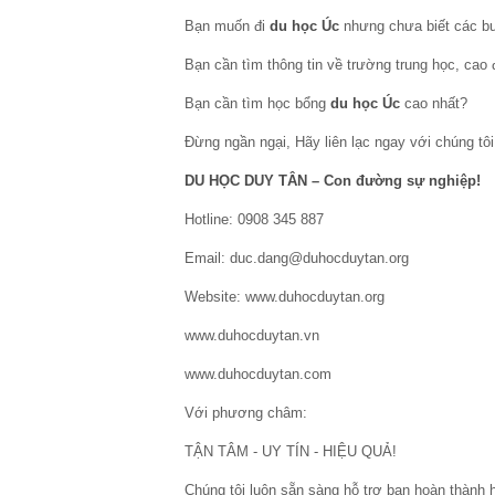
Bạn muốn đi
du học Úc
nhưng chưa biết các bư
Bạn cần tìm thông tin về trường trung học, cao
Bạn cần tìm học bổng
du học Úc
cao nhất?
Đừng ngần ngại, Hãy liên lạc ngay với chúng tôi
DU HỌC DUY TÂN – Con đường sự nghiệp!
Hotline: 0908 345 887
Email: duc.dang@duhocduytan.org
Website: www.duhocduytan.org
www.duhocduytan.vn
www.duhocduytan.com
Với phương châm:
TẬN TÂM - UY TÍN - HIỆU QUẢ!
Chúng tôi luôn sẵn sàng hỗ trợ bạn hoàn thành