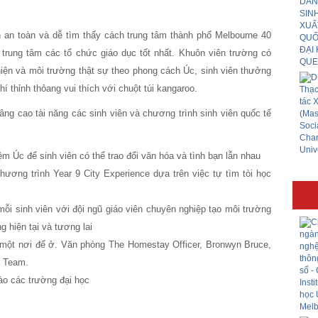
 an toàn và dễ tìm thấy cách trung tâm thành phố Melbourne 40
 trung tâm các tổ chức giáo dục tốt nhất. Khuôn viên trường có
hiện và môi trường thật sự theo phong cách Úc, sinh viên thưởng
í thỉnh thỏang vui thích với chuột túi kangaroo.
ng cao tài năng các sinh viên và chương trình sinh viên quốc tế
ệm Úc để sinh viên có thể trao đổi văn hóa và tình bạn lẫn nhau
ương trình Year 9 City Experience dựa trên việc tự tìm tòi học
i sinh viên với đội ngũ giáo viên chuyên nghiệp tạo môi trường
g hiện tại và tương lai
một nơi để ở. Văn phòng The Homestay Officer, Bronwyn Bruce,
e Team.
ào các trường đại học