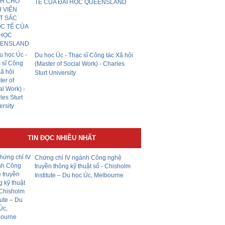
TẾ CỦA ĐẠI HỌC QUEENSLAND
Du học Úc - Thạc sĩ Công tác Xã hội
(Master of Social Work) - Charles
Sturt University
TIN ĐỌC NHIỀU NHẤT
Chứng chỉ IV ngành Công nghệ
truyền thông kỹ thuật số - Chisholm
Institute – Du học Úc, Melbourne