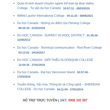
Quản trị kinh doanh chuyên ngành Kế toán tại Bow Valley
College - Tư vấn du học Canada
10:57:12 - 28/03/2019
Wilfrid Laurier International College
04:11:25 - 08/06/2021
Du học Canada - Những ưu điểm của Fleming College
08:16:34 - 01/02/2018
DU HỌC CANADA - SURREY SCHOOL DISTRICT
01:39:26 -
11/09/2012
Du học Canada - Technical communication - Red River College
03:13:02 - 24/10/2017
DU HỌC CANADA - GIỚI THIỆU ALGONQUIN COLLEGE
12:54:34 - 27/01/2016
Du học Canada - Đại học Vancouver Island
02:57:45 -
17/03/2016
Truyền thông, Văn hóa, Thông tin và Công nghệ – SHERIDAN
COLLEGE - Du học Canada
04:11:04 - 27/01/2014
HỖ TRỢ TRỰC TUYẾN |
24/7:
0908 345 887