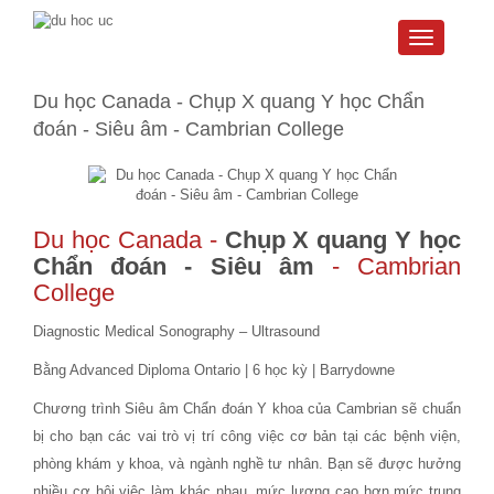
Toggle
navigati
Du học Canada - Chụp X quang Y học Chẩn
đoán - Siêu âm - Cambrian College
Du học Canada
-
Chụp X quang Y học
Chẩn đoán - Siêu âm
- Cambrian
College
Diagnostic Medical Sonography – Ultrasound
Bằng Advanced Diploma Ontario | 6 học kỳ | Barrydowne
Chương trình Siêu âm Chẩn đoán Y khoa của Cambrian sẽ chuẩn
bị cho bạn các vai trò vị trí công việc cơ bản tại các bệnh viện,
phòng khám y khoa, và ngành nghề tư nhân. Bạn sẽ được hưởng
nhiều cơ hội việc làm khác nhau, mức lương cao hơn mức trung