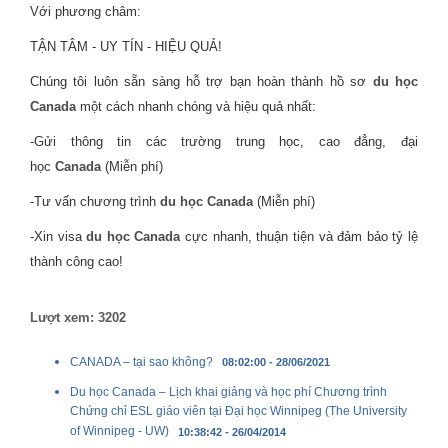
Với phương châm:
TẬN TÂM - UY TÍN - HIỆU QUẢ!
Chúng tôi luôn sẵn sàng hỗ trợ bạn hoàn thành hồ sơ
du học
Canada
một cách nhanh chóng và hiệu quả nhất:
-Gửi thông tin các trường trung học, cao đẳng, đại
học
Canada
(Miễn phí)
-Tư vấn chương trình
du học Canada
(Miễn phí)
-Xin visa
du học Canada
cực nhanh, thuận tiện và đảm bảo tỷ lệ
thành công cao!
Lượt xem: 3202
CANADA – tại sao không?
08:02:00 - 28/06/2021
Du học Canada – Lịch khai giảng và học phí Chương trình
Chứng chỉ ESL giáo viên tại Đại học Winnipeg (The University
of Winnipeg - UW)
10:38:42 - 26/04/2014