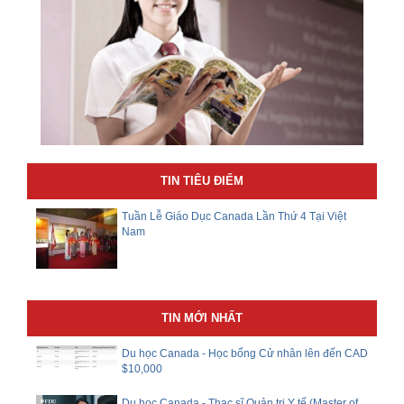
TIN TIÊU ĐIỂM
Tuần Lễ Giáo Dục Canada Lần Thứ 4 Tại Việt
Nam
TIN MỚI NHẤT
Du học Canada - Học bổng Cử nhân lên đến CAD
$10,000
Du học Canada - Thạc sĩ Quản trị Y tế (Master of