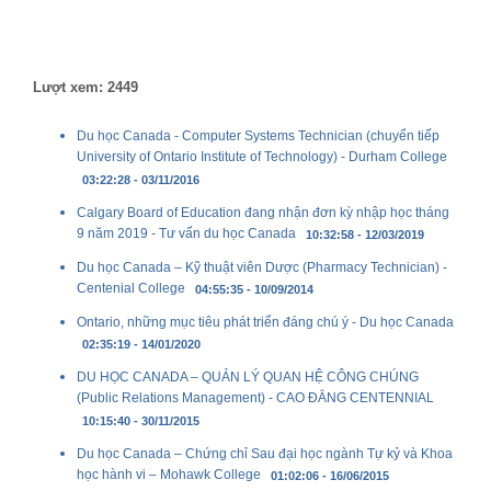
Lượt xem: 2449
Du học Canada - Computer Systems Technician (chuyển tiếp
University of Ontario Institute of Technology) - Durham College
03:22:28 - 03/11/2016
Calgary Board of Education đang nhận đơn kỳ nhập học tháng
9 năm 2019 - Tư vấn du học Canada
10:32:58 - 12/03/2019
Du học Canada – Kỹ thuật viên Dược (Pharmacy Technician) -
Centenial College
04:55:35 - 10/09/2014
Ontario, những mục tiêu phát triển đáng chú ý - Du học Canada
02:35:19 - 14/01/2020
DU HỌC CANADA – QUẢN LÝ QUAN HỆ CÔNG CHÚNG
(Public Relations Management) - CAO ĐẲNG CENTENNIAL
10:15:40 - 30/11/2015
Du học Canada – Chứng chỉ Sau đại học ngành Tự kỷ và Khoa
học hành vi – Mohawk College
01:02:06 - 16/06/2015