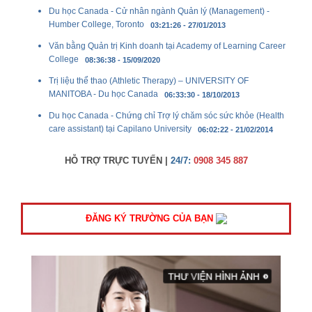
Du học Canada - Cử nhân ngành Quản lý (Management) -
Humber College, Toronto
03:21:26 - 27/01/2013
Văn bằng Quản trị Kinh doanh tại Academy of Learning Career
College
08:36:38 - 15/09/2020
Trị liệu thể thao (Athletic Therapy) – UNIVERSITY OF
MANITOBA - Du học Canada
06:33:30 - 18/10/2013
Du học Canada - Chứng chỉ Trợ lý chăm sóc sức khỏe (Health
care assistant) tại Capilano University
06:02:22 - 21/02/2014
HỖ TRỢ TRỰC TUYẾN |
24/7:
0908 345 887
ĐĂNG KÝ TRƯỜNG CỦA BẠN