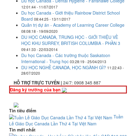
Du học Canada - Dental Hygiene - Fanshawe College
12:01:44 - 11/07/2017
Du học Canada - Giới thiệu Rainbow District School
Board
08:44:25 - 13/11/2017
Quản trị dự án - Academy of Learning Career College
08:08:18 - 19/09/2020
DU HỌC CANADA, TRUNG HỌC - GIỚI THIỆU VỀ
HỌC KHU SURREY, BRITISH COLUMBIA - PHẦN 3
09:41:33 - 22/03/2014
Du học Canada - Các trường thuộc Saskatoon
International - Trung học
03:28:19 - 25/04/2013
DU HỌC NGHỀ CANADA, HỌC NGÀNH GÌ?
11:22:43 -
28/07/2020
HỖ TRỢ TRỰC TUYẾN |
24/7:
0908 345 887
Đăng ký trường của bạn
Tin tiêu điểm
Tuần
Lễ Giáo Dục Canada Lần Thứ 4 Tại Việt Nam
Tin mới nhất