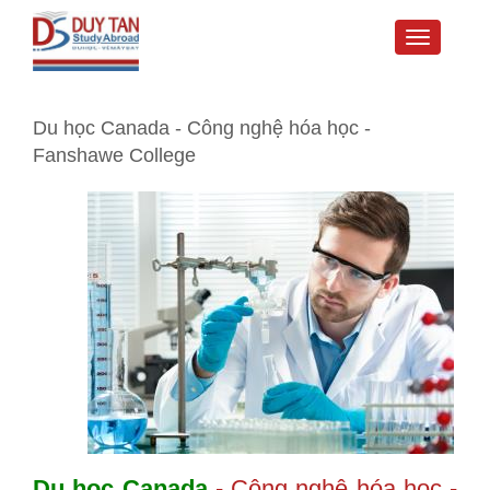
Toggle
navigati
Du học Canada - Công nghệ hóa học -
Fanshawe College
Du học Canada
- Công nghệ hóa học -