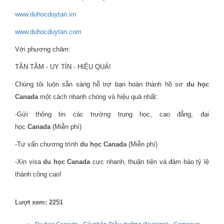
www.duhocduytan.vn
www.duhocduytan.com
Với phương châm:
TẬN TÂM - UY TÍN - HIỆU QUẢ!
Chúng tôi luôn sẵn sàng hỗ trợ bạn hoàn thành hồ sơ
du học
Canada
một cách nhanh chóng và hiệu quả nhất:
-Gửi thông tin các trường trung học, cao đẳng, đại
học
Canada
(Miễn phí)
-Tư vấn chương trình
du học Canada
(Miễn phí)
-Xin visa
du học Canada
cực nhanh, thuận tiện và đảm bảo tỷ lệ
thành công cao!
Lượt xem: 2251