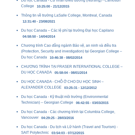
Du học Canada - Cử nhân Điều dưỡng (Nursing) - Camosun
College
10:25:00 - 21/12/2015
Thông tin về trường LaSalle College, Montreal, Canada
12:31:40 - 23/08/2021
Du học Canada – Các lệ phí tại trường Đại học Capilano
04:58:50 - 14/04/2014
Chương trình Cao đẳng ngành Bảo vệ, an ninh và điều tra
(Protection, Security and investigation) tại Georgian College –
Du học Canada
10:46:38 - 08/02/2014
CHƯƠNG TRÌNH TẠI FRASER INTERNATIONAL COLLEGE –
DU HỌC CANADA
05:58:04 - 08/01/2014
DU HỌC CANADA - CHỖ Ở CHO DU HỌC SINH –
ALEXANDER COLLEGE
03:25:31 - 12/12/2012
Du học Canada - Kỹ thuật môi trường (Environmental
Technician) – Georgian College
06:42:55 - 03/03/2015
Du học Canada - Các chương trình tại Columbia College,
Vancouver
04:29:25 - 28/03/2016
Du học Canada - Du lịch và Lữ hành (Travel and Tourism) -
SAIT Polytechnic
03:54:03 - 07/12/2015