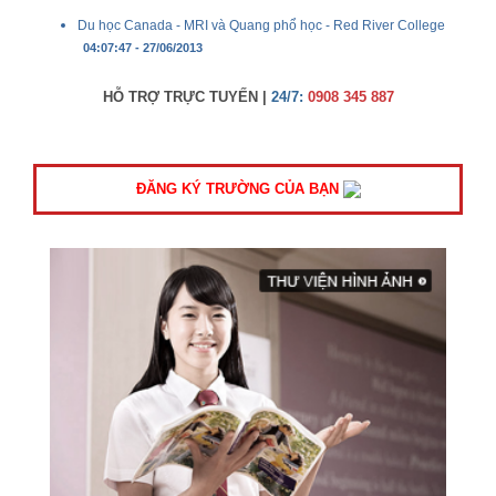
Du học Canada - MRI và Quang phổ học - Red River College
04:07:47 - 27/06/2013
HỖ TRỢ TRỰC TUYẾN |
24/7:
0908 345 887
ĐĂNG KÝ TRƯỜNG CỦA BẠN