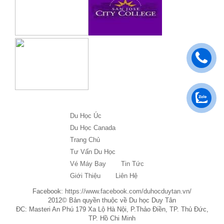
Du Học Úc
Du Học Canada
Trang Chủ
Tư Vấn Du Học
Vé Máy Bay
Tin Tức
Giới Thiệu
Liên Hệ
Facebook:
https://www.facebook.com/duhocduytan.vn/
2012© Bản quyền thuộc về Du học Duy Tân
ĐC: Masteri An Phú 179 Xa Lộ Hà Nội, P.Thảo Điền, TP. Thủ Đức,
TP. Hồ Chi Minh