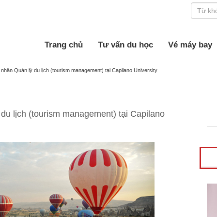
Trang chủ
Tư vấn du học
Vé máy bay
hân Quản lý du lịch (tourism management) tại Capilano University
u lịch (tourism management) tại Capilano