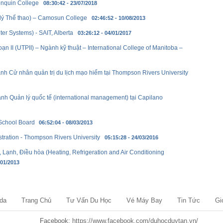
onquin College
08:30:42 - 23/07/2018
lý Thể thao) – Camosun College
02:46:52 - 10/08/2013
r Systems) - SAIT, Alberta
03:26:12 - 04/01/2017
ạn II (UTPII) – Ngành kỹ thuật – International College of Manitoba –
h Cử nhân quản trị du lịch mạo hiểm tại Thompson Rivers University
h Quản lý quốc tế (international management) tại Capilano
 School Board
06:52:04 - 08/03/2013
tration - Thompson Rivers University
05:15:28 - 24/03/2016
ạnh, Điều hòa (Heating, Refrigeration and Air Conditioning
/01/2013
da
Trang Chủ
Tư Vấn Du Học
Vé Máy Bay
Tin Tức
Gi
Facebook:
https://www.facebook.com/duhocduytan.vn/