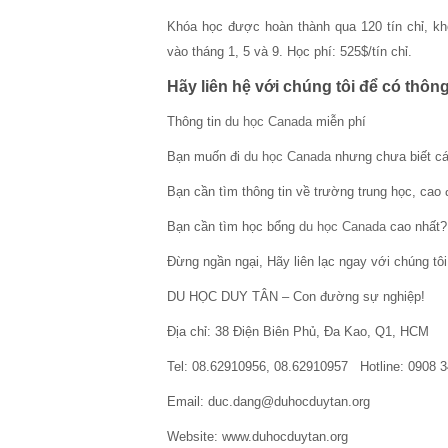
Khóa học được hoàn thành qua 120 tín chỉ, kh
vào tháng 1, 5 và 9. Học phí: 525$/tín chỉ.
Hãy liên hệ với chúng tôi để có thông t
Thông tin
du học Canada
miễn phí
Bạn muốn đi
du học Canada
nhưng chưa biết cá
Bạn cần tìm thông tin về trường trung học, cao
Bạn cần tìm học bổng
du học Canada
cao nhất?
Đừng ngần ngại, Hãy liên lạc ngay với chúng tôi
DU HỌC DUY TÂN – Con đường sự nghiệp!
Địa chỉ: 38 Điện Biên Phủ, Đa Kao, Q1, HCM
Tel: 08.62910956, 08.62910957 Hotline: 0908 
Email: duc.dang@duhocduytan.org
Website: www.duhocduytan.org