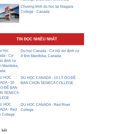
Chương trình du học tại Niagara
College - Canada
TIN ĐỌC NHIỀU NHẤT
Du học Canada - Cơ hội xin định cư
ở tỉnh Manitoba, Canada.
DU HỌC CANADA - 10 LÝ DO ĐỂ
BẠN CHỌN SENECA COLLEGE
DU HỌC CANADA - Red River
College
 kết