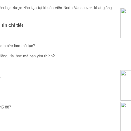
óa học được đào tạo tại khuôn viên North Vancouver, khai giảng
in chi tiết
c bước làm thủ tục?
 đẳng, đại học mà bạn yêu thích?
:
345 887