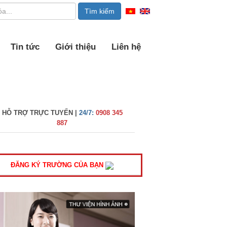
Tin tức
Giới thiệu
Liên hệ
HỖ TRỢ TRỰC TUYẾN |
24/7:
0908 345
887
ĐĂNG KÝ TRƯỜNG CỦA BẠN