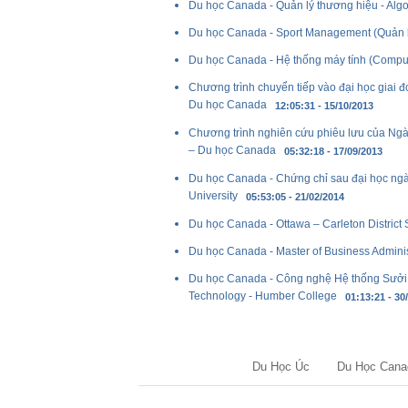
Du học Canada - Quản lý thương hiệu - Alg
Du học Canada - Sport Management (Quản 
Du học Canada - Hệ thống máy tính (Compute
Chương trình chuyển tiếp vào đại học giai đo
Du học Canada
12:05:31 - 15/10/2013
Chương trình nghiên cứu phiêu lưu của Ngàn
– Du học Canada
05:32:18 - 17/09/2013
Du học Canada - Chứng chỉ sau đại học ngàn
University
05:53:05 - 21/02/2014
Du học Canada - Ottawa – Carleton District
Du học Canada - Master of Business Adminis
Du học Canada - Công nghệ Hệ thống Sưởi, L
Technology - Humber College
01:13:21 - 30
Du Học Úc
Du Học Cana