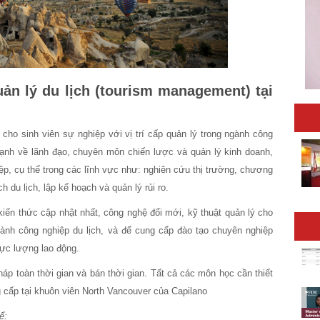
n lý du lịch (tourism management) tại
cho sinh viên sự nghiệp với vị trí cấp quản lý trong ngành công
mạnh về lãnh đạo, chuyên môn chiến lược và quản lý kinh doanh,
p, cụ thể trong các lĩnh vực như: nghiên cứu thị trường, chương
h du lịch, lập kế hoạch và quản lý rủi ro.
iến thức cập nhật nhất, công nghệ đổi mới, kỹ thuật quản lý cho
gành công nghiệp du lịch, và để cung cấp đào tạo chuyên nghiệp
 lực lượng lao động.
p toàn thời gian và bán thời gian. Tất cả các môn học cần thiết
cấp tại khuôn viên North Vancouver của Capilano
ể: