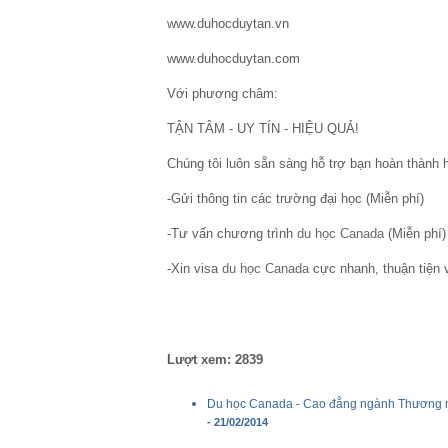
www.duhocduytan.vn
www.duhocduytan.com
Với phương châm:
TẬN TÂM - UY TÍN - HIỆU QUẢ!
Chúng tôi luôn sẵn sàng hỗ trợ bạn hoàn thành
-Gửi thông tin các trường đại học (Miễn phí)
-Tư vấn chương trình
du học Canada
(Miễn phí)
-Xin visa
du học Canada
cực nhanh, thuận tiện 
Lượt xem: 2839
Du học Canada - Cao đẳng ngành Thương mạ
- 21/02/2014