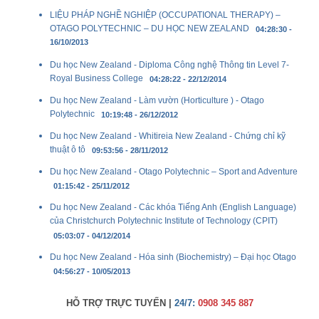
LIỆU PHÁP NGHỀ NGHIỆP (OCCUPATIONAL THERAPY) –
OTAGO POLYTECHNIC – DU HỌC NEW ZEALAND
04:28:30 -
16/10/2013
Du học New Zealand - Diploma Công nghệ Thông tin Level 7-
Royal Business College
04:28:22 - 22/12/2014
Du học New Zealand - Làm vườn (Horticulture ) - Otago
Polytechnic
10:19:48 - 26/12/2012
Du học New Zealand - Whitireia New Zealand - Chứng chỉ kỹ
thuật ô tô
09:53:56 - 28/11/2012
Du học New Zealand - Otago Polytechnic – Sport and Adventure
01:15:42 - 25/11/2012
Du học New Zealand - Các khóa Tiếng Anh (English Language)
của Christchurch Polytechnic Institute of Technology (CPIT)
05:03:07 - 04/12/2014
Du học New Zealand - Hóa sinh (Biochemistry) – Đại học Otago
04:56:27 - 10/05/2013
HỖ TRỢ TRỰC TUYẾN |
24/7:
0908 345 887