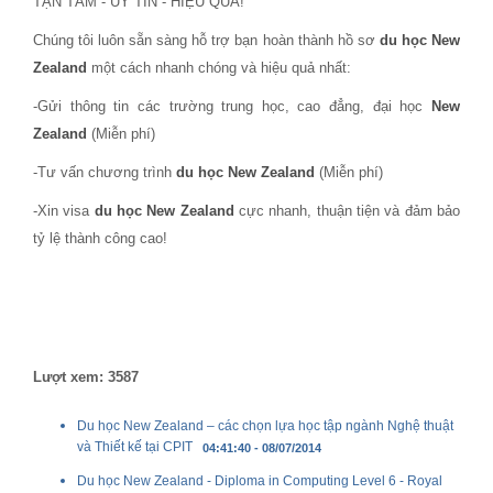
TẬN TÂM - UY TÍN - HIỆU QUẢ!
Chúng tôi luôn sẵn sàng hỗ trợ bạn hoàn thành hồ sơ
du học New
Zealand
một cách nhanh chóng và hiệu quả nhất:
-Gửi thông tin các trường trung học, cao đẳng, đại học
New
Zealand
(Miễn phí)
-Tư vấn chương trình
du học New Zealand
(Miễn phí)
-Xin visa
du học
New Zealand
cực nhanh, thuận tiện và đảm bảo
tỷ lệ thành công cao!
Lượt xem: 3587
Du học New Zealand – các chọn lựa học tập ngành Nghệ thuật
và Thiết kế tại CPIT
04:41:40 - 08/07/2014
Du học New Zealand - Diploma in Computing Level 6 - Royal