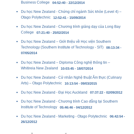
Business College
04:52:40 - 22/12/2014
Du học New Zealand - Chứng chỉ ngành Sức khỏe (Level 4) –
Otago Polytechnic
12:52:41 - 15/09/2014
Du học New Zealand - Chương trình giảng dạy của Long Bay
College
07:21:40 - 25/02/2014
Du học New Zealand – Giới thiệu về Học viện Southern
Technology (Southern Institute of Technology - SIT)
08:13:34 -
07/05/2014
Du học New Zealand – Diploma Công nghệ thông tin –
Whitireia New Zealand
10:03:45 - 18/07/2014
Du học New Zealand - Cử nhân Nghệ thuật Ẩm thực (Culinary
Arts) – Otago Polytechnic
10:13:54 - 09/03/2015
Du học New Zealand - Đại Học Auckland
07:37:22 - 02/09/2012
Du học New Zealand - Chương trình Cao đẳng tại Southern
Institute of Technology
05:46:46 - 04/12/2012
Du học New Zealand - Marketing - Otago Polytechnic
06:42:54 -
26/12/2012