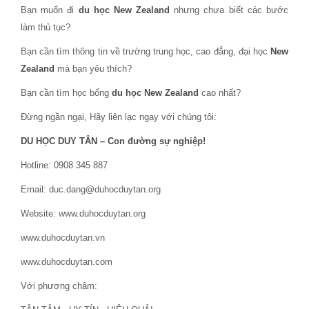
Bạn muốn đi
du học New Zealand
nhưng chưa biết các bước
làm thủ tục?
Bạn cần tìm thông tin về trường trung học, cao đẳng, đại học
New
Zealand
mà bạn yêu thích?
Bạn cần tìm học bổng
du học New Zealand
cao nhất?
Đừng ngần ngại, Hãy liên lạc ngay với chúng tôi:
DU HỌC DUY TÂN – Con đường sự nghiệp!
Hotline: 0908 345 887
Email: duc.dang@duhocduytan.org
Website: www.duhocduytan.org
www.duhocduytan.vn
www.duhocduytan.com
Với phương châm: