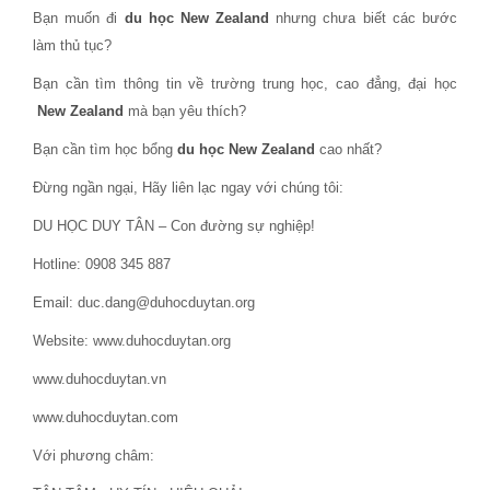
Bạn muốn đi
du học New Zealand
nhưng chưa biết các bước
làm thủ tục?
Bạn cần tìm thông tin về trường trung học, cao đẳng, đại học
New Zealand
mà bạn yêu thích?
Bạn cần tìm học bổng
du học New Zealand
cao nhất?
Đừng ngần ngại, Hãy liên lạc ngay với chúng tôi:
DU HỌC DUY TÂN – Con đường sự nghiệp!
Hotline: 0908 345 887
Email: duc.dang@duhocduytan.org
Website: www.duhocduytan.org
www.duhocduytan.vn
www.duhocduytan.com
Với phương châm: