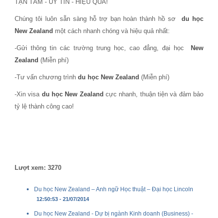
TẬN TÂM - UY TÍN - HIỆU QUẢ!
Chúng tôi luôn sẵn sàng hỗ trợ bạn hoàn thành hồ sơ
du học
New Zealand
một cách nhanh chóng và hiệu quả nhất:
-Gửi thông tin các trường trung học, cao đẳng, đại học
New
Zealand
(Miễn phí)
-Tư vấn chương trình
du học New Zealand
(Miễn phí)
-Xin visa
du học
New Zealand
cực nhanh, thuận tiện và đảm bảo
tỷ lệ thành công cao!
Lượt xem: 3270
Du học New Zealand – Anh ngữ Học thuật – Đại học Lincoln
12:50:53 - 21/07/2014
Du học New Zealand - Dự bị ngành Kinh doanh (Business) -