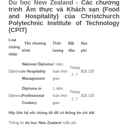
Du học New Zealand
- Các chương
trình Ẩm thực và Khách sạn (Food
and Hospitality) của Christchurch
Polytechnic Institute of Technology
(CPIT)
Loại
Tên chương
Thời
Bắt
Học
chứng
trình
lượng
đầu
phí
nhận
National Diploma
2 năm,
Tháng
Diploma
in Hospitality
toàn thời
$18,130
2, 7
Management
gian
Diploma in
1 năm,
Tháng
Diploma
Professional
toàn thời
$18,130
2, 7
Cookery
gian
Hãy liên hệ với chúng tôi để có thông tin chi tiết
Thông tin
du học New Zealand
miễn phí