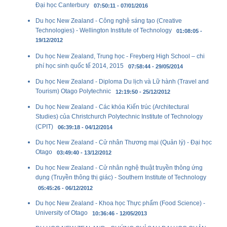
Đại học Canterbury
07:50:11 - 07/01/2016
Du học New Zealand - Công nghệ sáng tạo (Creative
Technologies) - Wellington Institute of Technology
01:08:05 -
19/12/2012
Du học New Zealand, Trung học - Freyberg High School – chi
phí học sinh quốc tế 2014, 2015
07:58:44 - 29/05/2014
Du học New Zealand - Diploma Du lịch và Lữ hành (Travel and
Tourism) Otago Polytechnic
12:19:50 - 25/12/2012
Du học New Zealand - Các khóa Kiến trúc (Architectural
Studies) của Christchurch Polytechnic Institute of Technology
(CPIT)
06:39:18 - 04/12/2014
Du học New Zealand - Cử nhân Thương mại (Quản lý) - Đại học
Otago
03:49:40 - 13/12/2012
Du học New Zealand - Cử nhân nghệ thuật truyền thông ứng
dụng (Truyền thông thị giác) - Southern Institute of Technology
05:45:26 - 06/12/2012
Du học New Zealand - Khoa học Thực phẩm (Food Science) -
University of Otago
10:36:46 - 12/05/2013