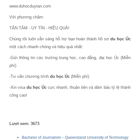
www.duhocduytan.com
Với phương châm:
TẬN TÂM - UY TÍN - HIỆU QUẢ!
Chúng tôi luôn sẵn sàng hỗ trợ bạn hoàn thành hồ sơ
du học Úc
một cách nhanh chóng và hiệu quả nhất:
-Gửi thông tin các trường trung học, cao đẳng, đại học Úc (Miễn
phí)
-Tư vấn chương trình
du học Úc
(Miễn phí)
-Xin visa
du học Úc
cực nhanh, thuận tiện và đảm bảo tỷ lệ thành
công cao!
Lượt xem: 3673
Bachelor of Journalism – Queensland University of Technology