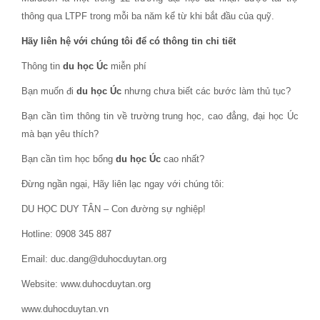
thông qua LTPF trong mỗi ba năm kể từ khi bắt đầu của quỹ.
Hãy liên hệ với chúng tôi để có thông tin chi tiết
Thông tin
du học Úc
miễn phí
Bạn muốn đi
du học Úc
nhưng chưa biết các bước làm thủ tục?
Bạn cần tìm thông tin về trường trung học, cao đẳng, đại học Úc
mà bạn yêu thích?
Bạn cần tìm học bổng
du học Úc
cao nhất?
Đừng ngần ngại, Hãy liên lạc ngay với chúng tôi:
DU HỌC DUY TÂN – Con đường sự nghiệp!
Hotline: 0908 345 887
Email: duc.dang@duhocduytan.org
Website: www.duhocduytan.org
www.duhocduytan.vn