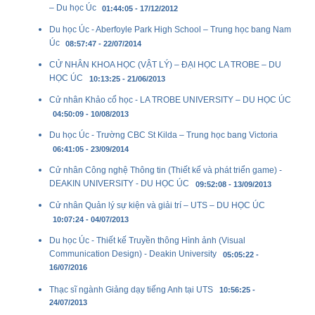
– Du học Úc
01:44:05 - 17/12/2012
Du học Úc - Aberfoyle Park High School – Trung học bang Nam
Úc
08:57:47 - 22/07/2014
CỬ NHÂN KHOA HỌC (VẬT LÝ) – ĐẠI HỌC LA TROBE – DU
HỌC ÚC
10:13:25 - 21/06/2013
Cử nhân Khảo cổ học - LA TROBE UNIVERSITY – DU HỌC ÚC
04:50:09 - 10/08/2013
Du học Úc - Trường CBC St Kilda – Trung học bang Victoria
06:41:05 - 23/09/2014
Cử nhân Công nghệ Thông tin (Thiết kế và phát triển game) -
DEAKIN UNIVERSITY - DU HỌC ÚC
09:52:08 - 13/09/2013
Cử nhân Quản lý sự kiện và giải trí – UTS – DU HỌC ÚC
10:07:24 - 04/07/2013
Du học Úc - Thiết kế Truyền thông Hình ảnh (Visual
Communication Design) - Deakin University
05:05:22 -
16/07/2016
Thạc sĩ ngành Giảng dạy tiếng Anh tại UTS
10:56:25 -
24/07/2013