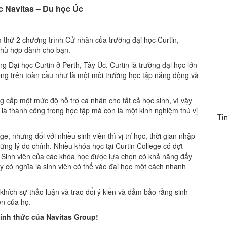
c Navitas – Du học Úc
thứ 2 chương trình Cử nhân của trường đại học Curtin,
phù hợp dành cho bạn.
g Đại học Curtin ở Perth, Tây Úc. Curtin là trường đại học lớn
iếng trên toàn cầu như là một môi trường học tập năng động và
ng cấp một mức độ hỗ trợ cá nhân cho tất cả học sinh, vì vậy
 là thành công trong học tập mà còn là một kinh nghiệm thú vị
Ti
ge, nhưng đối với nhiều sinh viên thì vị trí học, thời gian nhập
ững lý do chính. Nhiều khóa học tại Curtin College có đợt
. Sinh viên của các khóa học được lựa chọn có khả năng đẩy
y có nghĩa là sinh viên có thể vào đại học một cách nhanh
hích sự thảo luận và trao đổi ý kiến ​​và đảm bảo rằng sinh
ên của họ.
hính thức của Navitas Group!