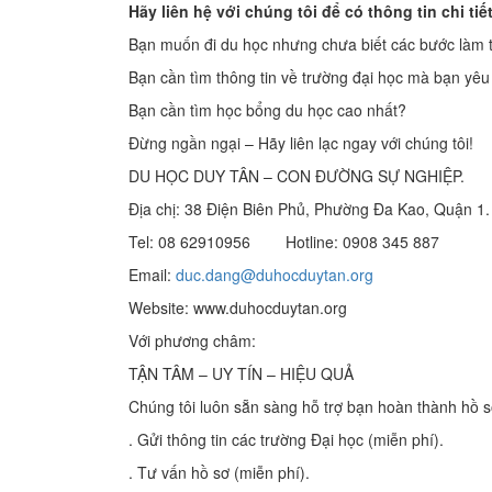
Hãy liên hệ với chúng tôi để có thông tin chi tiết
Bạn muốn đi du học nhưng chưa biết các bước làm 
Bạn cần tìm thông tin về trường đại học mà bạn yêu
Bạn cần tìm học bổng du học cao nhất?
Đừng ngần ngại – Hãy liên lạc ngay với chúng tôi!
DU HỌC DUY TÂN – CON ĐƯỜNG SỰ NGHIỆP.
Địa chị: 38 Điện Biên Phủ, Phường Đa Kao, Quận 1.
Tel: 08 62910956 Hotline: 0908 345 887
Email:
duc.dang@duhocduytan.org
Website: www.duhocduytan.org
Với phương châm:
TẬN TÂM – UY TÍN – HIỆU QUẢ
Chúng tôi luôn sẵn sàng hỗ trợ bạn hoàn thành hồ 
. Gửi thông tin các trường Đại học (miễn phí).
. Tư vấn hồ sơ (miễn phí).