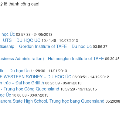
tỷ lệ thành công cao!
u học Úc
02:57:33 - 24/05/2013
ự - UTS – DU HỌC ÚC
10:41:48 - 10/07/2013
iceship – Gordon Institute of TAFE – Du học Úc
03:56:37 -
siness Administration) - Holmesglen Institute of TAFE
09:30:45
tin – Du học Úc
11:28:30 - 11/01/2013
OF WESTERN SYDNEY – DU HỌC ÚC
06:03:51 - 14/12/2012
trúc – Đại học Griffith
06:26:09 - 05/01/2013
ol - Trung học Công Queensland
10:37:29 - 13/11/2015
học Úc
10:00:08 - 03/07/2013
 Elanora State High School, Trung học bang Queensland
05:20:08