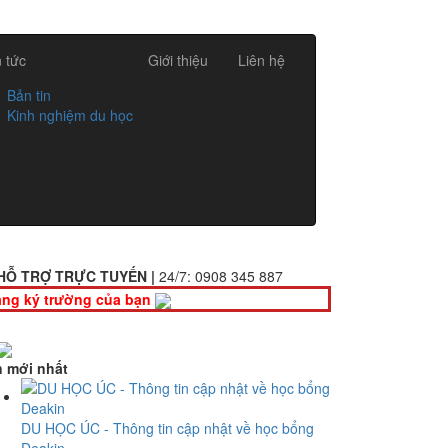
n tức
Giới thiệu
Liên hệ
Bản tin
Kinh nghiệm du học
HỖ TRỢ TRỰC TUYẾN |
24/7:
0908 345 887
ng ký trường của bạn
n mới nhất
DU HỌC ÚC - Thông tin cập nhật về học bổng