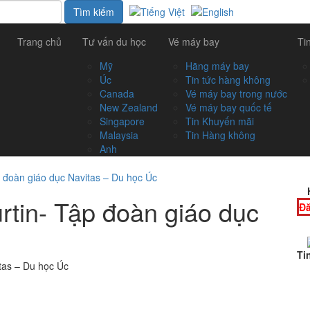
Trang chủ
Tư vấn du học
Vé máy bay
Ti
Mỹ
Hãng máy bay
Úc
Tin tức hàng không
Canada
Vé máy bay trong nước
New Zealand
Vé máy bay quốc tế
Singapore
Tin Khuyến mãi
Malaysia
Tin Hàng không
Anh
 đoàn giáo dục Navitas – Du học Úc
tin- Tập đoàn giáo dục
Đă
Ti