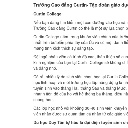
Trường Cao đẳng Curtin- Tập đoàn giáo dụ
Curtin
College
Nếu bạn đang tìm kiếm một con đường vào học năm 
Trường Cao đẳng Curtin có thể là một sự lựa chọn 
Curtin College nằm trong khuôn viên chính của trườn
nhất trên bờ biển phía tây của Úc và có một danh t
mang tính kích thích sự sáng tạo.
Đội ngũ nhân viên có trình độ cao, thân thiện sẽ cu
kinh nghiệm của bạn tại Curtin College sẽ không chỉ
và đáng nhớ.
Có rất nhiều lý do sinh viên chọn học tại Curtin Colle
học linh hoạt và môi trường học tập năng động là nh
tuyển sinh vào tháng Hai, tháng Sáu và tháng Mười
nhanh tiến độ của họ với hệ thống ba tháng, điều nà
chóng hơn.
Các lớp học nhỏ với khoảng 30-40 sinh viên khuyến k
viên nhận được sự quan tâm cá nhân từ các giáo vi
Du học Duy Tân tự hào là đại diện tuyển sinh c