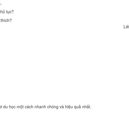
.
thủ tục?
 thích?
Liê
sơ du học một cách nhanh chóng và hiệu quả nhất.