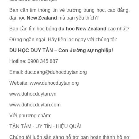
Bạn cần tìm thông tin về trường trung học, cao đẳng,
đại học
New Zealand
mà bạn yêu thích?
Bạn cần tìm học bổng
du học New Zealand
cao nhất?
Đừng ngần ngại, Hãy liên lạc ngay với chúng tôi:
DU HỌC DUY TÂN – Con đường sự nghiệp!
Hotline: 0908 345 887
Email: duc.dang@duhocduytan.org
Website: www.duhocduytan.org
www.duhocduytan.vn
www.duhocduytan.com
Với phương châm:
TẬN TÂM - UY TÍN - HIỆU QUẢ!
Chúng tôi luôn sẵn sàng hỗ trợ bạn hoàn thành hồ sơ