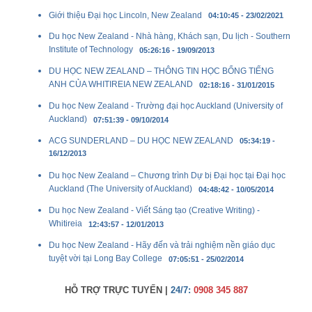
Giới thiệu Đại học Lincoln, New Zealand
04:10:45 - 23/02/2021
Du học New Zealand - Nhà hàng, Khách sạn, Du lịch - Southern
Institute of Technology
05:26:16 - 19/09/2013
DU HỌC NEW ZEALAND – THÔNG TIN HỌC BỔNG TIẾNG
ANH CỦA WHITIREIA NEW ZEALAND
02:18:16 - 31/01/2015
Du học New Zealand - Trường đại học Auckland (University of
Auckland)
07:51:39 - 09/10/2014
ACG SUNDERLAND – DU HỌC NEW ZEALAND
05:34:19 -
16/12/2013
Du học New Zealand – Chương trình Dự bị Đại học tại Đại học
Auckland (The University of Auckland)
04:48:42 - 10/05/2014
Du học New Zealand - Viết Sáng tạo (Creative Writing) -
Whitireia
12:43:57 - 12/01/2013
Du học New Zealand - Hãy đến và trải nghiệm nền giáo dục
tuyệt vời tại Long Bay College
07:05:51 - 25/02/2014
HỖ TRỢ TRỰC TUYẾN |
24/7:
0908 345 887