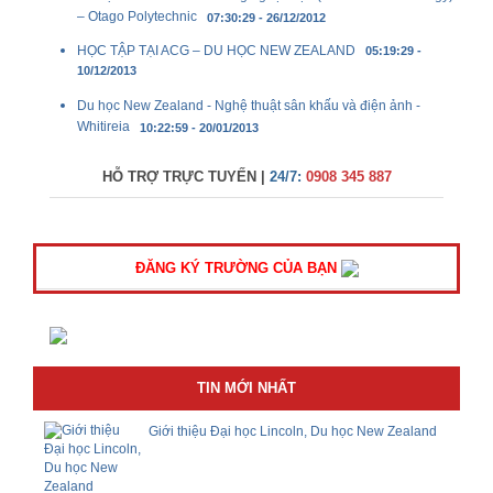
– Otago Polytechnic
07:30:29 - 26/12/2012
HỌC TẬP TẠI ACG – DU HỌC NEW ZEALAND
05:19:29 -
10/12/2013
Du học New Zealand - Nghệ thuật sân khấu và điện ảnh -
Whitireia
10:22:59 - 20/01/2013
HỖ TRỢ TRỰC TUYẾN |
24/7:
0908 345 887
ĐĂNG KÝ TRƯỜNG CỦA BẠN
TIN MỚI NHẤT
Giới thiệu Đại học Lincoln, Du học New Zealand