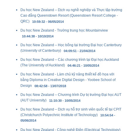
Du học New Zealand – Dịch vụ nghề nghiệp và Thực tập trường
Cao đẳng Queenstown Resort (Queenstown Resort College -
QRC)
10:59:32 - 06/05/2014
Du học New Zealand - Trường trung học Mountainview
10:44:38 - 10/10/2014
Du học New Zealand – Học bổng tại trường Đại học Canterbury
(University of Canterbury)
04:09:51 - 21/04/2014
Du học New Zealand – Các chương trình tại Đại học Auckland
(The University of Auckland)
04:46:21 - 10/05/2014
Du học New Zealand - Làm chủ kỹ năng thiết kế đồ họa với
bằng Diploma in Creative Digital Design - Yoobee School of
Design
08:42:58 - 13/07/2018
Du học New Zealand – Chương trình Dự bị trường Đại học AUT
(AUT University)
11:10:30 - 10/05/2014
Du học New Zealand – Dịch vụ hỗ trợ sinh viên quốc tế tại CPIT
(Christchurch Polyechnic Institute of Technology)
10:54:54 -
05/06/2014
Du học New Zealand - Công nghệ Điện (Electrical Technology)