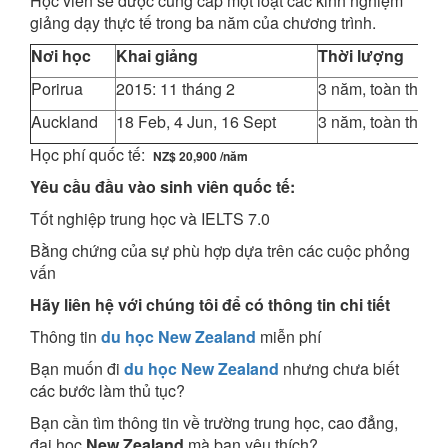
Học viên sẽ được cung cấp một loạt các kinh nghiệm
giảng dạy thực tế trong ba năm của chương trình.
Nơi học
Khai giảng
Thời lượng
Porirua
2015: 11 tháng 2
3 năm, toàn thời g
Auckland
18 Feb, 4 Jun, 16 Sept
3 năm, toàn thời g
Học phí quốc tế:
NZ
$ 20,900 /năm
Yêu cầu đầu vào sinh viên quốc tế:
Tốt nghiệp trung học và IELTS 7.0
Bằng chứng của sự phù hợp dựa trên các cuộc phỏng
vấn
Hãy liên hệ với chúng tôi để có thông tin chi tiết
Thông tin
du học New Zealand
miễn phí
Bạn muốn đi
du học New Zealand
nhưng chưa biết
các bước làm thủ tục?
Bạn cần tìm thông tin về trường trung học, cao đẳng,
đại học
New Zealand
mà bạn yêu thích?