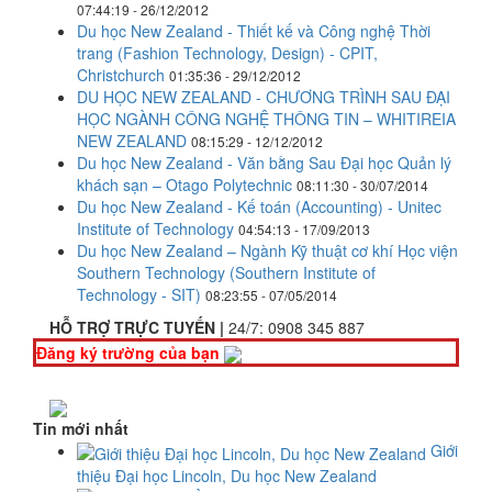
07:44:19 - 26/12/2012
Du học New Zealand - Thiết kế và Công nghệ Thời
trang (Fashion Technology, Design) - CPIT,
Christchurch
01:35:36 - 29/12/2012
DU HỌC NEW ZEALAND - CHƯƠNG TRÌNH SAU ĐẠI
HỌC NGÀNH CÔNG NGHỆ THÔNG TIN – WHITIREIA
NEW ZEALAND
08:15:29 - 12/12/2012
Du học New Zealand - Văn bằng Sau Đại học Quản lý
khách sạn – Otago Polytechnic
08:11:30 - 30/07/2014
Du học New Zealand - Kế toán (Accounting) - Unitec
Institute of Technology
04:54:13 - 17/09/2013
Du học New Zealand – Ngành Kỹ thuật cơ khí Học viện
Southern Technology (Southern Institute of
Technology - SIT)
08:23:55 - 07/05/2014
HỖ TRỢ TRỰC TUYẾN |
24/7:
0908 345 887
Đăng ký trường của bạn
Tin mới nhất
Giới
thiệu Đại học Lincoln, Du học New Zealand