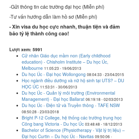
-Gửi thông tin các trường đại học (Miễn phí)
-Tư vấn hướng dẫn làm hồ sơ (Miễn phí)
- Xin visa du học cực nhanh, thuận tiện và đảm
bảo tỷ lệ thành công cao!
Lượt xem: 5991
Cử nhân Giáo dục mầm non (Early childhood
education) - Chisholm Institute – Du học Úc,
Melbourne
11:05:23 - 19/06/2013
Du học Úc - Đại học Wollongong
08:04:33 - 23/04/2015
Học ngành điều dưỡng và nữ hộ sinh tại UTS? – DU
HỌC ÚC
11:53:31 - 30/06/2013
Du học Úc - Quản lý môi trường (Environmental
Management) - Đại học Ballarat
06:19:18 - 02/03/2013
Du học Úc - Điện tử và Truyền thông - TAFE NSW
08:50:28 - 23/03/2018
Bright P-12 College, hệ thống các trường trung học
Công bang Victoria - Du học Úc
03:48:48 - 18/12/2013
Bachelor of Science (Physiotherapy - Vật lý trị liệu) –
Đại học Curtin – Du học Úc - Navitas
09:50:06 -