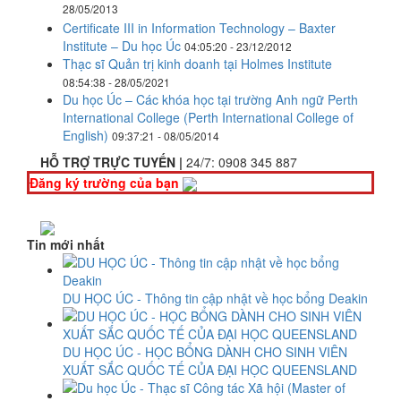
28/05/2013
Certificate III in Information Technology – Baxter
Institute – Du học Úc
04:05:20 - 23/12/2012
Thạc sĩ Quản trị kinh doanh tại Holmes Institute
08:54:38 - 28/05/2021
Du học Úc – Các khóa học tại trường Anh ngữ Perth
International College (Perth International College of
English)
09:37:21 - 08/05/2014
HỖ TRỢ TRỰC TUYẾN |
24/7:
0908 345 887
Đăng ký trường của bạn
Tin mới nhất
DU HỌC ÚC - Thông tin cập nhật về học bổng Deakin
DU HỌC ÚC - HỌC BỔNG DÀNH CHO SINH VIÊN
XUẤT SẮC QUỐC TẾ CỦA ĐẠI HỌC QUEENSLAND