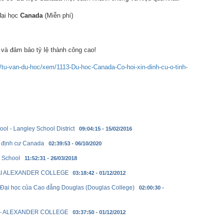
đại học
Canada
(Miễn phí)
 và đảm bảo tỷ lệ thành công cao!
/tu-van-du-hoc/xem/1113-Du-hoc-Canada-Co-hoi-xin-dinh-cu-o-tinh-
l - Langley School District
09:04:15 - 15/02/2016
học định cư Canada
02:39:53 - 06/10/2020
h School
11:52:31 - 26/03/2018
TẠI ALEXANDER COLLEGE
03:18:42 - 01/12/2012
 Đại học của Cao đẳng Douglas (Douglas College)
02:00:30 -
 – ALEXANDER COLLEGE
03:37:50 - 01/12/2012