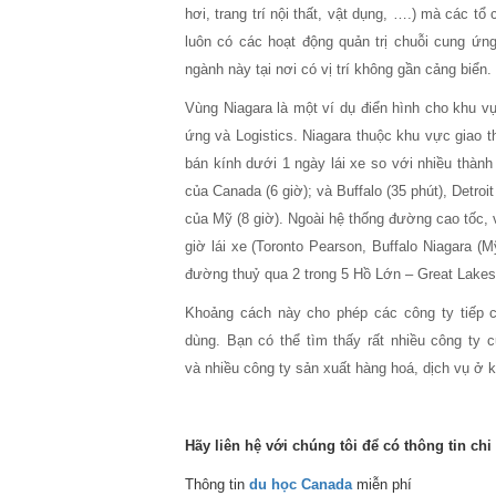
hơi, trang trí nội thất, vật dụng, ….) mà các t
luôn có các hoạt động quản trị chuỗi cung ứn
ngành này tại nơi có vị trí không gần cảng biển.
Vùng Niagara là một ví dụ điển hình cho khu v
ứng và Logistics. Niagara thuộc khu vực giao 
bán kính dưới 1 ngày lái xe so với nhiều thành 
của Canada (6 giờ); và Buffalo (35 phút), Detroi
của Mỹ (8 giờ). Ngoài hệ thống đường cao tốc, v
giờ lái xe (Toronto Pearson, Buffalo Niagara (Mỹ
đường thuỷ qua 2 trong 5 Hồ Lớn – Great Lakes 
Khoảng cách này cho phép các công ty tiếp c
dùng. Bạn có thể tìm thấy rất nhiều công ty 
và nhiều công ty sản xuất hàng hoá, dịch vụ ở 
Hãy liên hệ với chúng tôi để có thông tin chi 
Thông tin
du học Canada
miễn phí