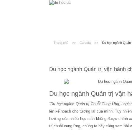
Trang chủ
>>
Canada
>>
Du học ngành Quản t
Du học ngành Quản trị vận hành c
Du học
ngành Quản trị vận h
“Du học ngành Quản trị
C
huỗi
C
ung
Ứ
ng, Logist
lên kế hoạch cho tương lai của mình. Tuy nhiên,
hướng của nhiều học sinh không được chính xác
trị chuỗi cung ứng, chúng ta hãy cùng xem bài v