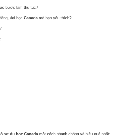
ác bước làm thủ tục?
 đẳng, đại học
Canada
mà bạn yêu thích?
?
:
 hồ sơ
du học Canada
một cách nhanh chóng và hiệu quả nhất: