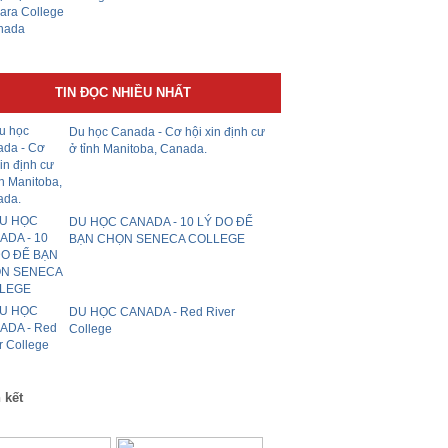
TIN ĐỌC NHIỀU NHẤT
Du học Canada - Cơ hội xin định cư
ở tỉnh Manitoba, Canada.
DU HỌC CANADA - 10 LÝ DO ĐỂ
BẠN CHỌN SENECA COLLEGE
DU HỌC CANADA - Red River
College
 kết