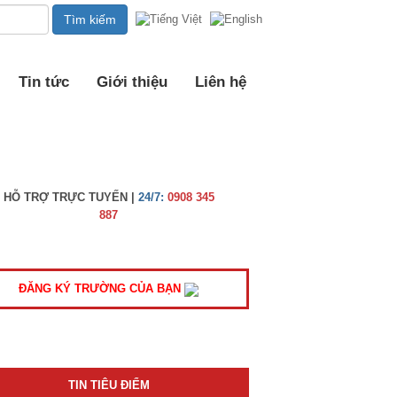
Tin tức
Giới thiệu
Liên hệ
HỖ TRỢ TRỰC TUYẾN |
24/7:
0908 345
887
ĐĂNG KÝ TRƯỜNG CỦA BẠN
TIN TIÊU ĐIỂM