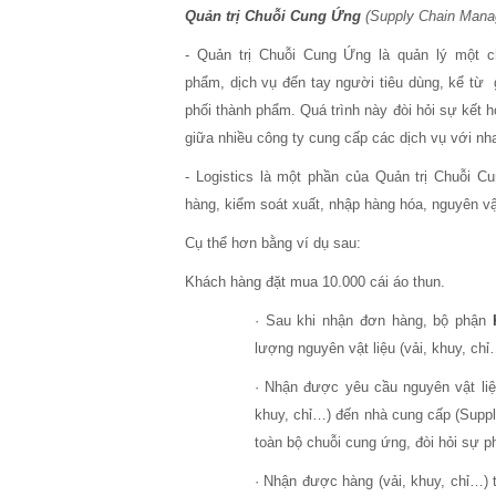
Quản trị Chuỗi Cung Ứng
(Supply Chain Man
- Quản trị Chuỗi Cung Ứng là quản lý một c
phẩm, dịch vụ đến tay người tiêu dùng, kể từ g
phối thành phẩm. Quá trình này đòi hỏi sự kết 
giữa nhiều công ty cung cấp các dịch vụ với nh
- Logistics là một phần của Quản trị Chuỗi 
hàng, kiểm soát xuất, nhập hàng hóa, nguyên vật
Cụ thể hơn bằng ví dụ sau:
Khách hàng đặt mua 10.000 cái áo thun.
· Sau khi nhận đơn hàng, bộ phận
K
lượng nguyên vật liệu (vải, khuy, ch
· Nhận được yêu cầu nguyên vật li
khuy, chỉ…) đến nhà cung cấp (Suppli
toàn bộ chuỗi cung ứng, đòi hỏi sự p
· Nhận được hàng (vải, khuy, chỉ…) 