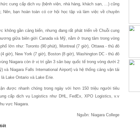
ổ chức cung cấp dịch vụ (bệnh viện, nhà hàng, khách sạn, …) cũng
g; Nên, bạn hoàn toàn có cơ hội học tập và làm việc về chuyên
ực không gần cảng biển, nhưng đang rất phát triển về Chuỗi cung
thương giữa biên giới Canada và Mỹ, nằm ở trung tâm trong vòng
phố lớn như: Toronto (90 phút), Montreal (7 giờ), Ottawa - thủ đô
t (4 giờ), New York (7 giờ), Boston (8 giờ), Washington DC - thủ đô
ùng Niagara còn ở vị trí gần 3 sân bay quốc tế trong vòng dưới 2
) và Niagara Falls International Airport) và hệ thống cảng vận tải
là Lake Ontario và Lake Erie.
ận được nhanh chóng trong ngày với hơn 150 triệu người tiêu
cung cấp dịch vụ Logistics như DHL, FedEx, XPO Logistics, v.v
khu vực Niagara.
Nguồn: Niagara College
tiết