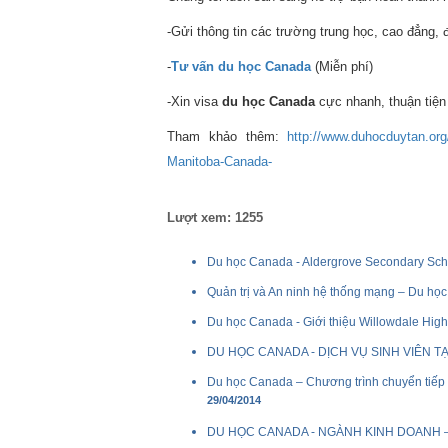
-Gửi thông tin các trường trung học, cao đẳng, 
-
Tư vấn du học Canada
(Miễn phí)
-Xin visa
du học Canada
cực nhanh, thuận tiện
Tham khảo thêm:
http://www.duhocduytan.org
Manitoba-Canada-
Lượt xem: 1255
Du học Canada - Aldergrove Secondary Schoo
Quản trị và An ninh hệ thống mạng – Du 
Du học Canada - Giới thiệu Willowdale Hig
DU HỌC CANADA - DỊCH VỤ SINH VIÊN 
Du học Canada – Chương trình chuyển tiếp
29/04/2014
DU HỌC CANADA - NGÀNH KINH DOANH