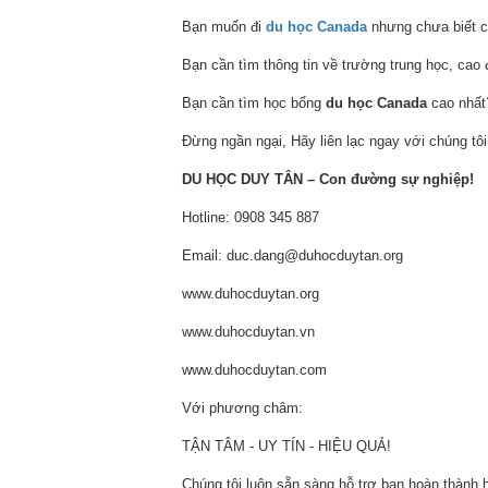
Bạn muốn đi
du học Canada
nhưng chưa biết c
Bạn cần tìm thông tin về trường trung học, cao
Bạn cần tìm học bổng
du học Canada
cao nhất
Đừng ngần ngại, Hãy liên lạc ngay với chúng tôi
DU HỌC DUY TÂN – Con đường sự nghiệp!
Hotline: 0908 345 887
Email: duc.dang@duhocduytan.org
www.duhocduytan.org
www.duhocduytan.vn
www.duhocduytan.com
Với phương châm:
TẬN TÂM - UY TÍN - HIỆU QUẢ!
Chúng tôi luôn sẵn sàng hỗ trợ bạn hoàn thành