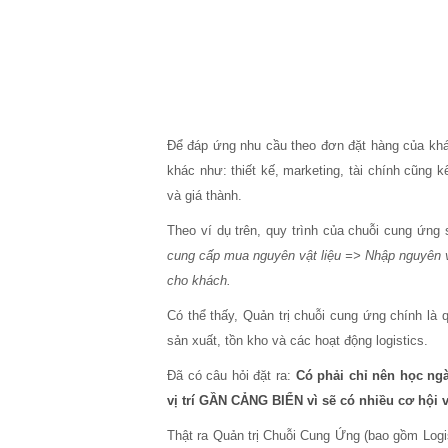
Để đáp ứng nhu cầu theo đơn đặt hàng của khác
khác như: thiết kế, marketing, tài chính cũng
và giá thành.
Theo ví dụ trên, quy trình của chuỗi cung ứng 
cung cấp mua nguyên vật liệu => Nhập nguyên vậ
cho khách.
Có thể thấy, Quản trị chuỗi cung ứng chính là
sản xuất, tồn kho và các hoạt động logistics.
Đã có câu hỏi đặt ra:
Có phải chỉ nên học ng
vị trí GẦN CẢNG BIỂN vì sẽ có nhiều cơ hội
Thật ra Quản trị Chuỗi Cung Ứng (bao gồm Logis