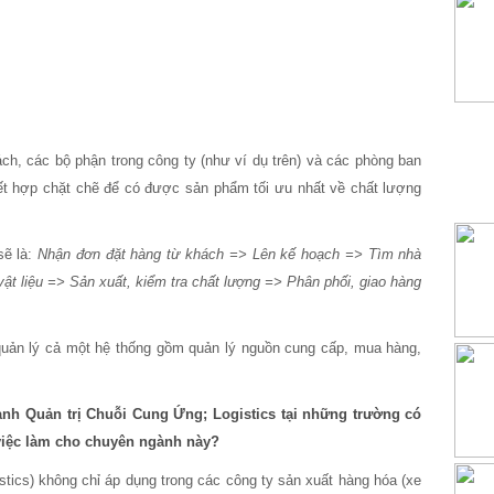
h, các bộ phận trong công ty (như ví dụ trên) và các phòng ban
 kết hợp chặt chẽ để có được sản phẩm tối ưu nhất về chất lượng
sẽ là:
Nhận đơn đặt hàng từ khách => Lên kế hoạch => Tìm nhà
t liệu => Sản xuất, kiểm tra chất lượng => Phân phối, giao hàng
 quản lý cả một hệ thống gồm quản lý nguồn cung cấp, mua hàng,
ành Quản trị Chuỗi Cung Ứng; Logistics tại những trường có
 việc làm cho chuyên ngành này?
tics) không chỉ áp dụng trong các công ty sản xuất hàng hóa (xe