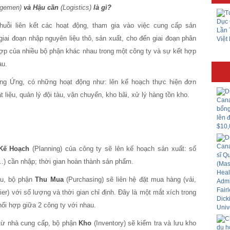
agemen)
và Hậu cần
(Logistics)
là gì?
huỗi liên kết các hoạt động, tham gia vào việc cung cấp sản
iai đoạn nhập nguyên liệu thô, sản xuất, cho đến giai đoạn phân
hợp của nhiều bộ phận khác nhau trong một công ty và sự kết hợp
au.
Cung Ứng, có những hoạt động như: lên kế hoạch thực hiện đơn
 liệu, quản lý đội tàu, vận chuyển, kho bãi, xử lý hàng tồn kho.
ế Hoạch
(Planning) của công ty sẽ lên kế hoạch sản xuất: số
ỉ…) cần nhập; thời gian hoàn thành sản phẩm.
ệu, bộ phận
Thu Mua
(Purchasing) sẽ liên hệ đặt mua hàng (vải,
er) với số lượng và thời gian chỉ định. Đây là một mắt xích trong
hối hợp giữa 2 công ty với nhau.
từ nhà cung cấp, bộ phận
Kho
(Inventory) sẽ kiểm tra và lưu kho