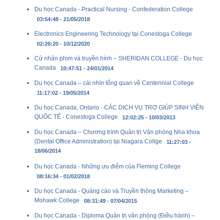
Du học Canada - Practical Nursing - Confederation College
03:54:48 - 21/05/2018
Electronics Engineering Technology tại Conestoga College
02:26:20 - 10/12/2020
Cử nhân phim và truyền hình – SHERIDAN COLLEGE - Du học
Canada
10:47:51 - 24/01/2014
Du học Canada – cái nhìn tổng quan về Centennial College
11:17:02 - 19/05/2014
Du học Canada, Ontario - CÁC DỊCH VỤ TRỢ GIÚP SINH VIÊN
QUỐC TẾ - Conestoga College
12:02:25 - 10/03/2013
Du học Canada – Chương trình Quản trị Văn phòng Nha khoa
(Dental Office Administration) tại Niagara Collge
11:27:03 -
18/06/2014
Du học Canada - Những ưu điểm của Fleming College
08:16:34 - 01/02/2018
Du học Canada - Quảng cáo và Truyền thông Marketing –
Mohawk College
08:31:49 - 07/04/2015
Du học Canada - Diploma Quản trị văn phòng (Điều hành) –