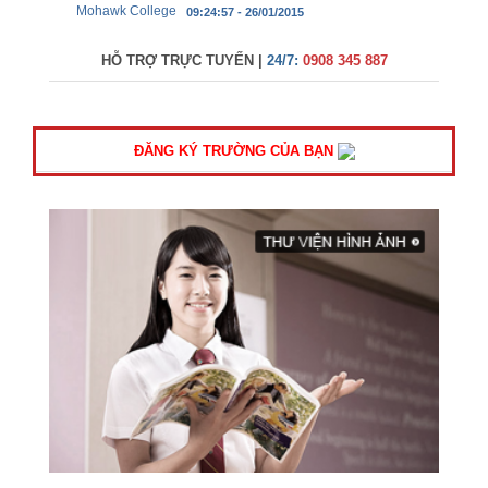
Mohawk College
09:24:57 - 26/01/2015
HỖ TRỢ TRỰC TUYẾN |
24/7:
0908 345 887
ĐĂNG KÝ TRƯỜNG CỦA BẠN