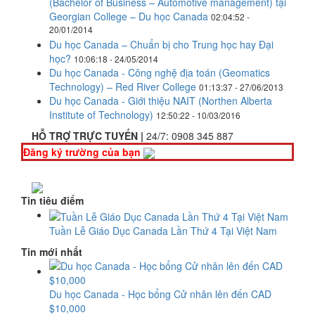
(Bachelor of Business – Automotive management) tại
Georgian College – Du học Canada
02:04:52 -
20/01/2014
Du học Canada – Chuẩn bị cho Trung học hay Đại
học?
10:06:18 - 24/05/2014
Du học Canada - Công nghệ địa toán (Geomatics
Technology) – Red River College
01:13:37 - 27/06/2013
Du học Canada - Giới thiệu NAIT (Northen Alberta
Institute of Technology)
12:50:22 - 10/03/2016
HỖ TRỢ TRỰC TUYẾN |
24/7:
0908 345 887
Đăng ký trường của bạn
Tin tiêu điểm
Tuần Lễ Giáo Dục Canada Lần Thứ 4 Tại Việt Nam
Tin mới nhất
Du học Canada - Học bổng Cử nhân lên đến CAD
$10,000