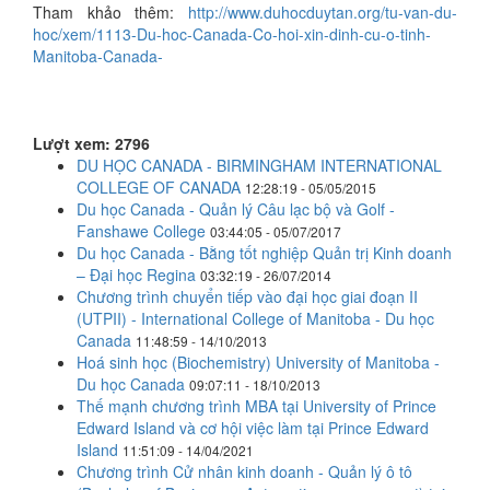
Tham khảo thêm:
http://www.duhocduytan.org/tu-van-du-
hoc/xem/1113-Du-hoc-Canada-Co-hoi-xin-dinh-cu-o-tinh-
Manitoba-Canada-
Lượt xem: 2796
DU HỌC CANADA - BIRMINGHAM INTERNATIONAL
COLLEGE OF CANADA
12:28:19 - 05/05/2015
Du học Canada - Quản lý Câu lạc bộ và Golf -
Fanshawe College
03:44:05 - 05/07/2017
Du học Canada - Bằng tốt nghiệp Quản trị Kinh doanh
– Đại học Regina
03:32:19 - 26/07/2014
Chương trình chuyển tiếp vào đại học giai đoạn II
(UTPII) - International College of Manitoba - Du học
Canada
11:48:59 - 14/10/2013
Hoá sinh học (Biochemistry) University of Manitoba -
Du học Canada
09:07:11 - 18/10/2013
Thế mạnh chương trình MBA tại University of Prince
Edward Island và cơ hội việc làm tại Prince Edward
Island
11:51:09 - 14/04/2021
Chương trình Cử nhân kinh doanh - Quản lý ô tô