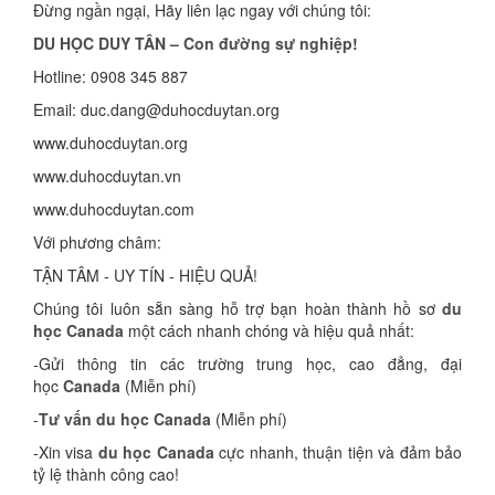
Đừng ngần ngại, Hãy liên lạc ngay với chúng tôi:
DU HỌC DUY TÂN – Con đường sự nghiệp!
Hotline: 0908 345 887
Email: duc.dang@duhocduytan.org
www.duhocduytan.org
www.duhocduytan.vn
www.duhocduytan.com
Với phương châm:
TẬN TÂM - UY TÍN - HIỆU QUẢ!
Chúng tôi luôn sẵn sàng hỗ trợ bạn hoàn thành hồ sơ
du
học Canada
một cách nhanh chóng và hiệu quả nhất:
-Gửi thông tin các trường trung học, cao đẳng, đại
học
Canada
(Miễn phí)
-
Tư vấn du học Canada
(Miễn phí)
-Xin visa
du học Canada
cực nhanh, thuận tiện và đảm bảo
tỷ lệ thành công cao!