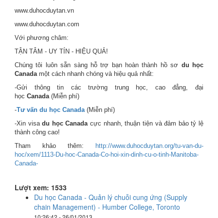
www.duhocduytan.vn
www.duhocduytan.com
Với phương châm:
TẬN TÂM - UY TÍN - HIỆU QUẢ!
Chúng tôi luôn sẵn sàng hỗ trợ bạn hoàn thành hồ sơ
du học
Canada
một cách nhanh chóng và hiệu quả nhất:
-Gửi thông tin các trường trung học, cao đẳng, đại
học
Canada
(Miễn phí)
-
Tư vấn du học Canada
(Miễn phí)
-Xin visa
du học Canada
cực nhanh, thuận tiện và đảm bảo tỷ lệ
thành công cao!
Tham khảo thêm:
http://www.duhocduytan.org/tu-van-du-
hoc/xem/1113-Du-hoc-Canada-Co-hoi-xin-dinh-cu-o-tinh-Manitoba-
Canada-
Lượt xem: 1533
Du học Canada - Quản lý chuỗi cung ứng (Supply
chain Management) - Humber College, Toronto
10:26:42 - 26/01/2013