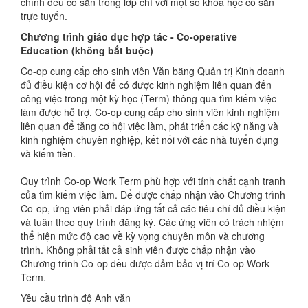
chính đều có sẵn trong lớp chỉ với một số khóa học có sẵn
trực tuyến.
Chương trình giáo dục hợp tác - Co-operative
Education (không bắt buộc)
Co-op cung cấp cho sinh viên Văn bằng Quản trị Kinh doanh
đủ điều kiện cơ hội để có được kinh nghiệm liên quan đến
công việc trong một kỳ học (Term) thông qua tìm kiếm việc
làm được hỗ trợ. Co-op cung cấp cho sinh viên kinh nghiệm
liên quan để tăng cơ hội việc làm, phát triển các kỹ năng và
kinh nghiệm chuyên nghiệp, kết nối với các nhà tuyển dụng
và kiếm tiền.
Quy trình Co-op Work Term phù hợp với tính chất cạnh tranh
của tìm kiếm việc làm. Để được chấp nhận vào Chương trình
Co-op, ứng viên phải đáp ứng tất cả các tiêu chí đủ điều kiện
và tuân theo quy trình đăng ký. Các ứng viên có trách nhiệm
thể hiện mức độ cao về kỳ vọng chuyên môn và chương
trình. Không phải tất cả sinh viên được chấp nhận vào
Chương trình Co-op đều được đảm bảo vị trí Co-op Work
Term.
Yêu cầu trình độ Anh văn