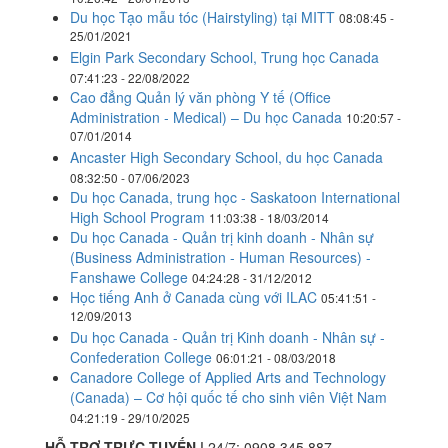
Du học Tạo mẫu tóc (Hairstyling) tại MITT
08:08:45 -
25/01/2021
Elgin Park Secondary School, Trung học Canada
07:41:23 - 22/08/2022
Cao đẳng Quản lý văn phòng Y tế (Office
Administration - Medical) – Du học Canada
10:20:57 -
07/01/2014
Ancaster High Secondary School, du học Canada
08:32:50 - 07/06/2023
Du học Canada, trung học - Saskatoon International
High School Program
11:03:38 - 18/03/2014
Du học Canada - Quản trị kinh doanh - Nhân sự
(Business Administration - Human Resources) -
Fanshawe College
04:24:28 - 31/12/2012
Học tiếng Anh ở Canada cùng với ILAC
05:41:51 -
12/09/2013
Du học Canada - Quản trị Kinh doanh - Nhân sự -
Confederation College
06:01:21 - 08/03/2018
Canadore College of Applied Arts and Technology
(Canada) – Cơ hội quốc tế cho sinh viên Việt Nam
04:21:19 - 29/10/2025
HỖ TRỢ TRỰC TUYẾN |
24/7:
0908 345 887