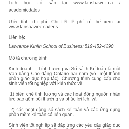
Lịch học có sẵn tại www.fanshawec.ca /
academicdates
Ước tính chi phí: Chi tiết lệ phí có thể xem tại
www.fanshawec.ca/fees
Liên hệ:
Lawrence
Kinlin School
of Business: 519-452-4290
Mô tả chương trình
Kinh doanh – Tính Lương và Sổ sách Kế toán là một
Văn bằng Cao đẳng Ontario hai năm (với một thành
phần giáo dục hợp tác). Chương trình cung cấp cho
sinh viên tốt nghiệp với kiến thức về:
1) biên chế tính lương và các hoạt động nguồn nhân
lực bao gồm bồi thường và phúc lợi ích, và
2)
các hoạt động sổ sách kế toán và các ứng dụng
phần mềm kế toán có liên quan.
Sinh viên tốt nghiệp sẽ đáp ứng các yêu cầu giáo dục