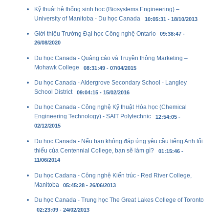
Kỹ thuật hệ thống sinh học (Biosystems Engineering) –
University of Manitoba - Du học Canada
10:05:31 - 18/10/2013
Giới thiệu Trường Đại học Công nghệ Ontario
09:38:47 -
26/08/2020
Du học Canada - Quảng cáo và Truyền thông Marketing –
Mohawk College
08:31:49 - 07/04/2015
Du học Canada - Aldergrove Secondary School - Langley
School District
09:04:15 - 15/02/2016
Du học Canada - Công nghệ Kỹ thuật Hóa học (Chemical
Engineering Technology) - SAIT Polytechnic
12:54:05 -
02/12/2015
Du học Canada - Nếu bạn không đáp ứng yêu cầu tiếng Anh tối
thiểu của Centennial College, bạn sẽ làm gì?
01:15:46 -
11/06/2014
Du học Cadana - Công nghệ Kiến trúc - Red River College,
Manitoba
05:45:28 - 26/06/2013
Du học Canada - Trung học The Great Lakes College of Toronto
02:23:09 - 24/02/2013