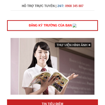
HỖ TRỢ TRỰC TUYẾN |
24/7:
0908 345 887
ĐĂNG KÝ TRƯỜNG CỦA BẠN
TIN TIÊU ĐIỂM