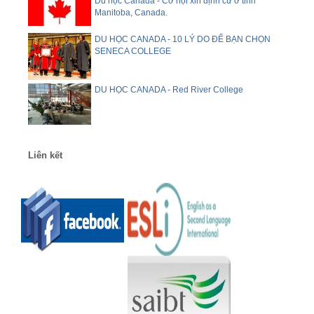
Du học Canada - Cơ hội xin định cư ở tỉnh
Manitoba, Canada.
DU HỌC CANADA - 10 LÝ DO ĐỂ BẠN CHỌN
SENECA COLLEGE
DU HỌC CANADA - Red River College
Liên kết