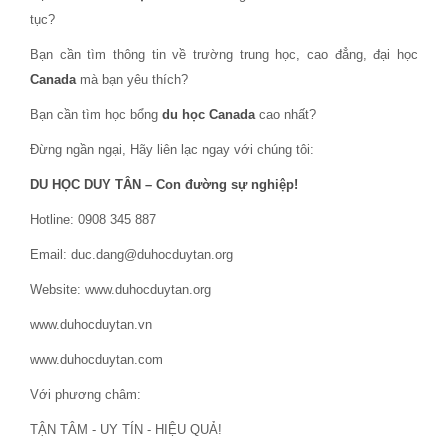
tục?
Bạn cần tìm thông tin về trường trung học, cao đẳng, đại học
Canada
mà bạn yêu thích?
Bạn cần tìm học bổng
du học Canada
cao nhất?
Đừng ngần ngại, Hãy liên lạc ngay với chúng tôi:
DU HỌC DUY TÂN – Con đường sự nghiệp!
Hotline: 0908 345 887
Email: duc.dang@duhocduytan.org
Website: www.duhocduytan.org
www.duhocduytan.vn
www.duhocduytan.com
Với phương châm:
TẬN TÂM - UY TÍN - HIỆU QUẢ!