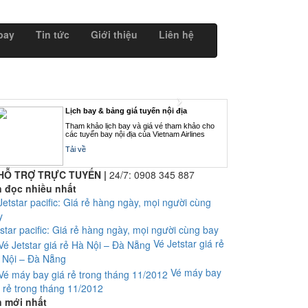
bay
Tin tức
Giới thiệu
Liên hệ
Lịch bay & bảng giá tuyến nội địa
Tham khảo lịch bay và giá vé tham khảo cho
các tuyến bay nội địa của Vietnam Airlines
Tải về
HỖ TRỢ TRỰC TUYẾN |
24/7:
0908 345 887
n đọc nhiều nhất
tstar pacific: Giá rẻ hàng ngày, mọi người cùng bay
Vé Jetstar giá rẻ
 Nội – Đà Nẵng
Vé máy bay
á rẻ trong tháng 11/2012
n mới nhất