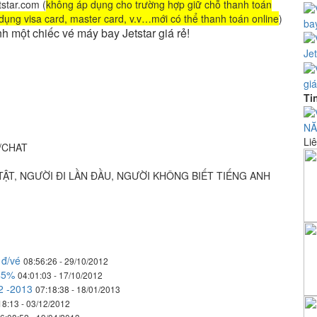
tstar.com (
không áp dụng cho trường hợp giữ chỗ thanh toán
dụng visa card, master card, v.v…mới có thể thanh toán online
)
ba
h một chiếc vé máy bay Jetstar giá rẻ!
Je
gi
Ti
NĂ
Liê
/CHAT
TẬT, NGƯỜI ÐI LẦN ÐẦU, NGƯỜI KHÔNG BIẾT TIẾNG ANH
 đ/vé
08:56:26 - 29/10/2012
 45%
04:01:03 - 17/10/2012
 2 -2013
07:18:38 - 18/01/2013
18:13 - 03/12/2012