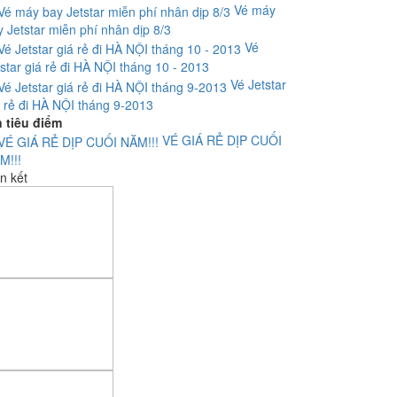
Vé máy
y Jetstar miễn phí nhân dịp 8/3
Vé
tstar giá rẻ đi HÀ NỘI tháng 10 - 2013
Vé Jetstar
á rẻ đi HÀ NỘI tháng 9-2013
n tiêu điểm
VÉ GIÁ RẺ DỊP CUỐI
M!!!
n kết