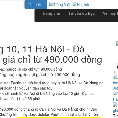
Trang chủ
Tư vấn du học
Vé máy 
ng 10, 11 Hà Nội - Đà
 giá chỉ từ 490.000 đồng
Ti
Nẵng hoặc ngược lại giá chỉ từ 490.000 đồng
tstar Pacific sẽ mở lại đường bay giữa Hà Nội và Đà Nẵng để
iai đoạn tết Nguyên đán sắp tới.
Je
 khởi hành từ Hà Nội đi Đà Nẵng vào lúc 10 giờ 10 phút,
h vào lúc 11 giờ 55 phút.
Hà
 từ 490.000 đồng/chặng (giữa Hà Nội và Đà Nẵng) cho những
gi
ương trình này được Jetstar Pacific bán tại các đại lý trên
Ti