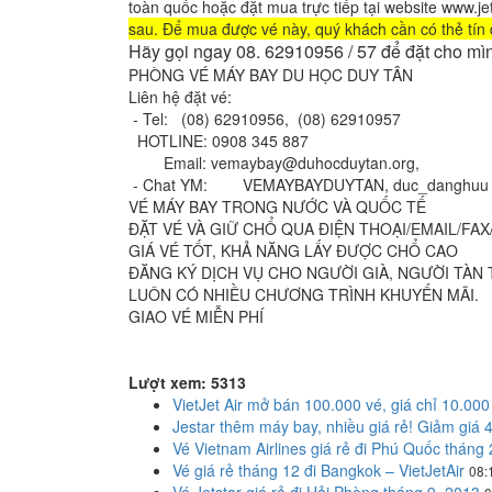
toàn quốc hoặc đặt mua trực tiếp tại website www.je
sau. Để mua được vé này, quý khách cần có thẻ tín 
Hãy gọi ngay 08. 62910956 / 57 để đặt cho mìn
PHÒNG VÉ MÁY BAY DU HỌC DUY TÂN
Liên hệ đặt vé:
- Tel: (08) 62910956, (08) 62910957
HOTLINE: 0908 345 887
Email: vemaybay@duhocduytan.org,
- Chat YM: VEMAYBAYDUYTAN, duc_danghuu
VÉ MÁY BAY TRONG NƯỚC VÀ QUỐC TẾ
ÐẶT VÉ VÀ GIỮ CHỔ QUA ÐIỆN THOẠI/EMAIL/FAX
GIÁ VÉ TỐT, KHẢ NĂNG LẤY ÐƯỢC CHỔ CAO
ÐĂNG KÝ DỊCH VỤ CHO NGƯỜI GIÀ, NGƯỜI TÀN 
LUÔN CÓ NHIỀU CHƯƠNG TRÌNH KHUYẾN MÃI.
GIAO VÉ MIỄN PHÍ
Lượt xem: 5313
VietJet Air mở bán 100.000 vé, giá chỉ 10.000
Jestar thêm máy bay, nhiều giá rẻ! Giảm giá
Vé Vietnam Airlines giá rẻ đi Phú Quốc tháng
Vé giá rẻ tháng 12 đi Bangkok – VietJetAir
08: