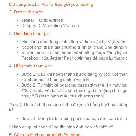
8/3 cùng Jetstar Pacific trao gửi yêu thương
2. Đơn vị tổ chức:
Jetstar Pacific Airlines
Công ty DI Marketing Vietnam
3. Điều kiện tham gia:
Mọi công dân đang sinh sống và làm việc tại Việt Nam
Người chơi tham gia chương trình tại trang ứng dụng Moni
Người tham gia phải hoàn thành công đoạn đăng ký và nhấn
Facebook của Jetstar Pacific Airlines để bắt đầu tham gia
4. Hình thức tham gia:
Bước 1: Sau khi hoàn thành bước đăng ký (đối với thành vi
dự nhấn nút “Tham gia chương trình”
Bước 2: Tự thiết kế boarding pass (tấm thẻ lên máy bay) đ
đầy ý nghĩa với lời chúc yêu thương dành tặng cho người p
ngày 8/3 (theo hình mẫu của chương trình).
*Lưu ý: Hình ảnh tham dự có thể được vẽ bằng tay hoặc dùng cá
kế
Bước 3: Đăng tải boarding pass của bạn để hoàn tất tham g
* Hình chụp lại hoặc dùng file hình ảnh bạn đã thiết kế
5. Cách thức chọn người chiến thắng: