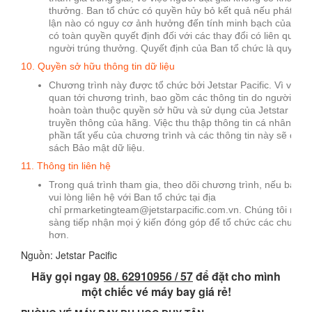
thưởng. Ban tổ chức có quyền hủy bỏ kết quả nếu phát hiện
lận nào có nguy cơ ảnh hưởng đến tính minh bạch của chươ
có toàn quyền quyết định đối với các thay đổi có liên quan 
người trúng thưởng. Quyết định của Ban tổ chức là quyết đị
10. Quyền sở hữu thông tin dữ liệu
Chương trình này được tổ chức bởi Jetstar Pacific. Vì vậy tất
quan tới chương trình, bao gồm các thông tin do người tha
hoàn toàn thuộc quyền sở hữu và sử dụng của Jetstar Pacif
truyền thông của hãng. Việc thu thập thông tin cá nhân của
phần tất yếu của chương trình và các thông tin này sẽ được
sách Bảo mật dữ liệu.
11. Thông tin liên hệ
Trong quá trình tham gia, theo dõi chương trình, nếu bạn c
vui lòng liên hệ với Ban tổ chức tại địa
chỉ prmarketingteam@jetstarpacific.com.vn. Chúng tôi rất 
sàng tiếp nhận mọi ý kiến đóng góp để tổ chức các chương 
hơn.
Nguồn: Jetstar Pacific
Hãy gọi ngay
08. 62910956 / 57
để đặt cho mình
một chiếc vé máy bay giá rẻ!