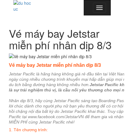
Toggle
navigation
Vé máy bay Jetstar
miễn phí nhân dịp 8/3
Vé máy bay Jetstar miễn phí nhân dịp 8/3
Jetstar Pacific là
hãng hàng không giá rẻ đầu tiên tại Việt Nam, c
ngày cùng nhiều chương trình khuyến mại hấp dẫn
giúp
mọi ngườ
du lịch bằng đường hàng không nhiều hơn.
Jetstar Pacific không
là sự trải nghiệm thú vị, là cầu nối yêu thương cho mọi ngườ
Nhân dịp 8/3, hãy cùng Jetstar Pacific sáng tạo Boarding Pass (t
lời chúc dành cho người phụ nữ bạn yêu thương để có cơ hội s
ở
h
hồi chặng nội đ
ịa
bất kỳ do Jetstar Pacific khai thác. Truy cập Fa
Pacific tại www.facebook.com/JetstarVN
để tham gia và nhận nga
MIỄN PHÍ cùng Jetstar Pacific nhé!
1. Tên chương trình: