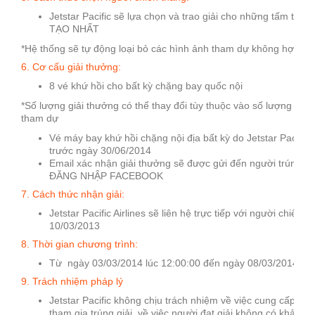
Jetstar Pacific sẽ lựa chọn và trao giải cho những tấm thẻ
TẠO NHẤT
*Hệ thống sẽ tự động loại bỏ các hình ảnh tham dự không hợp lệ
6. Cơ cấu giải thưởng:
8 vé khứ hồi cho bất kỳ chặng bay quốc nội
*Số lượng giải thưởng có thể thay đổi tùy thuộc vào số lượng và 
tham dự
Vé máy bay khứ hồi chặng nội địa bất kỳ do Jetstar Pacific 
trước ngày 30/06/2014
Email xác nhận giải thưởng sẽ được gửi đến người trúng giả
ĐĂNG NHẬP FACEBOOK
7. Cách thức nhận giải:
Jetstar Pacific Airlines sẽ liên hệ trực tiếp với người chiến 
10/03/2013
8. Thời gian chương trình:
Từ ngày 03/03/2014 lúc 12:00:00 đến ngày 08/03/2014 lúc
9. Trách nhiệm pháp lý
Jetstar Pacific không chịu trách nhiệm về việc cung cấp sai
tham gia trúng giải, về việc người đạt giải không có khả nă