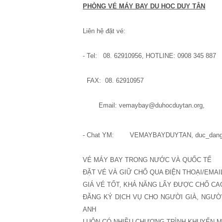
PHÒNG VÉ MÁY BAY DU HỌC DUY TÂN
Liên hệ đặt vé:
- Tel: 08. 62910956, HOTLINE: 0908 345 887
FAX: 08. 62910957
Email: vemaybay@duhocduytan.org,
- Chat YM: VEMAYBAYDUYTAN, duc_dang
VÉ MÁY BAY TRONG NƯỚC VÀ QUỐC TẾ
ÐẶT VÉ VÀ GIỮ CHỔ QUA ÐIỆN THOẠI/EMAI
GIÁ VÉ TỐT, KHẢ NĂNG LẤY ÐƯỢC CHỔ CA
ÐĂNG KÝ DỊCH VỤ CHO NGƯỜI GIÀ, NGƯỜI
ANH
LUÔN CÓ NHIỀU CHƯƠNG TRÌNH KHUYẾN M