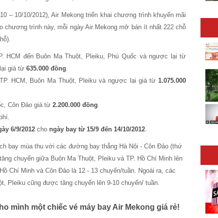
10 – 10/10/2012), Air Mekong triển khai chương trình khuyến mãi
eo chương trình này, mỗi ngày Air Mekong mở bán ít nhất 222 chỗ
hỗ).
P. HCM đến Buôn Ma Thuột, Pleiku, Phú Quốc và ngược lại từ
ại giá từ
635.000 đồng
.
TP. HCM, Buôn Ma Thuột, Pleiku và ngược lại giá từ
1.075.000
c, Côn Đảo giá từ
2.200.000 đồng
.
phí.
ày 6/9/2012
cho
ngày bay từ 15/9 đến 14/10/2012
.
 lịch bay mùa thu với các đường bay thẳng Hà Nội - Côn Đảo (thứ
 tăng chuyến giữa Buôn Ma Thuột, Pleiku và TP. Hồ Chí Minh lên
Hồ Chí Minh và Côn Đảo là 12 - 13 chuyến/tuần. Ngoài ra, các
t, Pleiku cũng được tăng chuyến lên 9-10 chuyến/ tuần.
ho mình một chiếc vé máy bay Air Mekong giá rẻ!