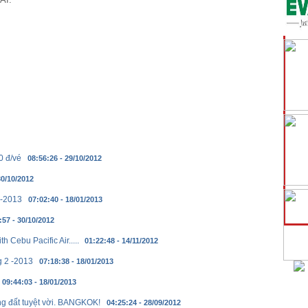
0 đ/vé
08:56:26 - 29/10/2012
30/10/2012
 -2013
07:02:40 - 18/01/2013
:57 - 30/10/2012
h Cebu Pacific Air.....
01:22:48 - 14/11/2012
g 2 -2013
07:18:38 - 18/01/2013
09:44:03 - 18/01/2013
ng đất tuyệt vời. BANGKOK!
04:25:24 - 28/09/2012