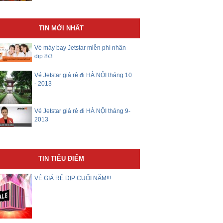
TIN MỚI NHẤT
Vé máy bay Jetstar miễn phí nhân
dịp 8/3
Vé Jetstar giá rẻ đi HÀ NỘI tháng 10
- 2013
Vé Jetstar giá rẻ đi HÀ NỘI tháng 9-
2013
TIN TIÊU ĐIỂM
VÉ GIÁ RẺ DỊP CUỐI NĂM!!!