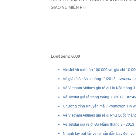
GIAO VÉ MIỄN PHÍ
Lượt xem: 6030
VietJet Air mở bán 100.000 vé, giá chỉ 10.00
Vé giá rẻ Air Asia tháng 11/2012
12:40:47 - 
Vé Vietnam Airlines giá rẻ đi Hà Nội tháng 3
Vé Jetstar giá rẻ trong tháng 11/2012:
07:45
Chương trình Khuyến mãi / Promotion: Fly wit
Vé Vietnam Airlines giá rẻ đi Phú Quốc thán
Vé Jetstar giá rẻ đi Đà Nẵng tháng 3 - 2013
Nhanh tay bắt lấy vé rẻ hấp dẫn bay đến vù