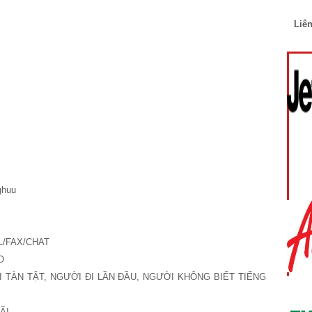
Liên
huu
L/FAX/CHAT
O
 TÀN TẬT, NGƯỜI ÐI LẦN ÐẦU, NGƯỜI KHÔNG BIẾT TIẾNG
ÃI.