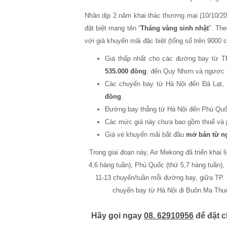
Nhân dịp 2 năm khai thác thương mại (10/10/20
đặt biệt mang tên “
Tháng vàng sinh nhật
”. Th
với giá khuyến mãi đặc biệt (tổng số trên 9000 c
Giá thấp nhất cho các đường bay từ T
535.000 đồng
, đến Quy Nhơn và ngược l
Các chuyến bay từ Hà Nội đến Đà Lạt, 
đồng
.
Đường bay thẳng từ Hà Nội đến Phú Quố
Các mức giá này chưa bao gồm thuế và 
Giá vé khuyến mãi bắt đầu
mở bán từ ng
Trong giai đoạn này, Air Mekong đã triển khai
4,6 hàng tuần), Phú Quốc (thứ 5,7 hàng tuần),
11-13 chuyến/tuần mỗi đường bay, giữa TP. 
chuyến bay từ Hà Nội đi Buôn Ma Thuộ
Hãy gọi ngay
08. 62910956
để đặt c