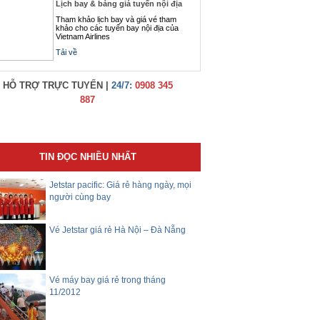
Lịch bay & bảng giá tuyến nội địa
Tham khảo lịch bay và giá vé tham
khảo cho các tuyến bay nội địa của
Vietnam Airlines
Tải về
HỖ TRỢ TRỰC TUYẾN |
24/7:
0908 345
887
TIN ĐỌC NHIỀU NHẤT
Jetstar pacific: Giá rẻ hàng ngày, mọi
người cùng bay
Vé Jetstar giá rẻ Hà Nội – Đà Nẵng
Vé máy bay giá rẻ trong tháng
11/2012